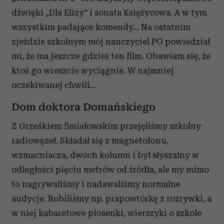
dźwięki „Dla Elizy” i sonata Księżycowa. A w tym
wszystkim padające komendy... Na ostatnim
zjeździe szkolnym mój nauczyciel PO powiedział
mi, że ma jeszcze gdzieś ten film. Obawiam się, że
ktoś go wreszcie wyciągnie. W najmniej
oczekiwanej chwili...
Dom doktora Domańskiego
Z Grześkiem Śmiałowskim przejęliśmy szkolny
radiowęzeł. Składał się z magnetofonu,
wzmacniacza, dwóch kolumn i był słyszalny w
odległości pięciu metrów od źródła, ale my mimo
to nagrywaliśmy i nadawaliśmy normalne
audycje. Robiliśmy np. prapowtórkę z rozrywki, a
w niej kabaretowe piosenki, wierszyki o szkole