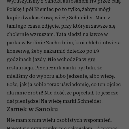
Wyruszyliśmy z Sanoka autosanem H9 przez całą
Polskę i pół Niemiec po to tylko, żebym mógł
kupić dwukasetową wieżę Schneider. Mam z
tamtego czasu zdjęcie, przy którym zawsze się
cholernie wzruszam. Tata siedzi na ławce w
parku w Berlinie Zachodnim, kroi chleb i otwiera
konserwę, żeby nakarmić dziecko po 19
godzinach jazdy. Nie wchodziła w grę
restauracja. Przelicznik marki był taki, że
mieliśmy do wyboru albo jedzenie, albo wieżę.
Boże, jak ja sobie teraz uświadomię, co ten ojciec
dla mnie zrobił! Nie dość, że pojechał, to jeszcze
dał pieniądze! Na wieżę marki Schneider.
Zamek w Sanoku
Nie mam z nim wielu osobistych wspomnień.
Nawet się przy zamku nie całowałem… À propos: