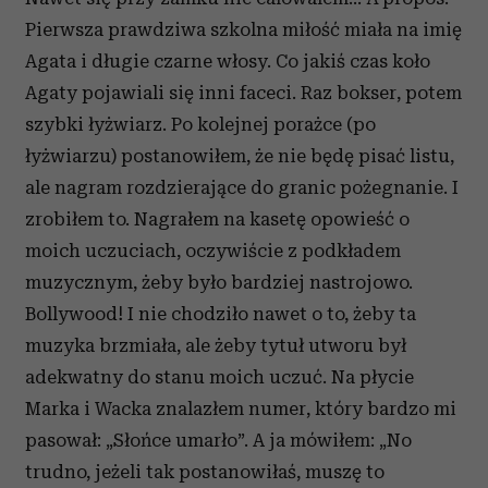
Pierwsza prawdziwa szkolna miłość miała na imię
Agata i długie czarne włosy. Co jakiś czas koło
Agaty pojawiali się inni faceci. Raz bokser, potem
szybki łyżwiarz. Po kolejnej porażce (po
łyżwiarzu) postanowiłem, że nie będę pisać listu,
ale nagram rozdzierające do granic pożegnanie. I
zrobiłem to. Nagrałem na kasetę opowieść o
moich uczuciach, oczywiście z podkładem
muzycznym, żeby było bardziej nastrojowo.
Bollywood! I nie chodziło nawet o to, żeby ta
muzyka brzmiała, ale żeby tytuł utworu był
adekwatny do stanu moich uczuć. Na płycie
Marka i Wacka znalazłem numer, który bardzo mi
pasował: „Słońce umarło”. A ja mówiłem: „No
trudno, jeżeli tak postanowiłaś, muszę to