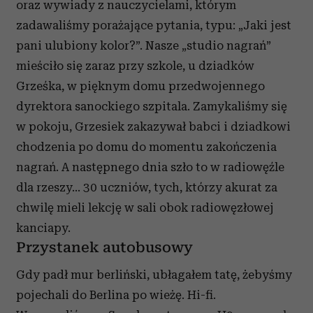
oraz wywiady z nauczycielami, którym
zadawaliśmy porażające pytania, typu: „Jaki jest
pani ulubiony kolor?”. Nasze „studio nagrań”
mieściło się zaraz przy szkole, u dziadków
Grześka, w pięknym domu przedwojennego
dyrektora sanockiego szpitala. Zamykaliśmy się
w pokoju, Grzesiek zakazywał babci i dziadkowi
chodzenia po domu do momentu zakończenia
nagrań. A następnego dnia szło to w radiowęźle
dla rzeszy… 30 uczniów, tych, którzy akurat za
chwilę mieli lekcję w sali obok radiowęzłowej
kanciapy.
Przystanek autobusowy
Gdy padł mur berliński, ubłagałem tatę, żebyśmy
pojechali do Berlina po wieżę. Hi-fi.