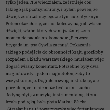
tylko jeden. Nie wiedziałem, że istnieje coś
korzystania z ich usług.
takiego jak postsynchrony, i byłem pewien, że
dźwięk ze strzelnicy będzie tym autentycznym.
Potem okazało się, że moi koledzy nagrali własne
dźwięki, wśród których w najważniejszym
momencie padała np. komenda: „Pierwsza
brygada im. psa Cywila za mną”. Pokazanie
takiego podejścia do obronności kraju groziłoby
rozpadem Układu Warszawskiego, musiałem więc
dograć własny komentarz. Potrzebne były dwa
magnetowidy i jeden magnetofon, żeby to
wszystko spiąć. Dograłem swoją instrukcję, ale
poczułem, że to nie może być tak na sucho.
Jedyną płytą z muzyką instrumentalną, która
leżała pod ręką, była płyta Marka i Wacka.
„Strzelaniu nr 1” towarzyszyły więc fortepianowe