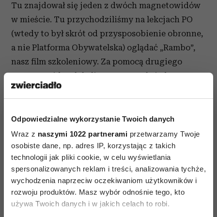
Tu znajdował się jeden z dwóch magnetowidów
w mieście. Tu przychodziliśmy na lekcjach PO
(wtedy to był skrót od przysposobienie obronne,
a nie Platforma Obywatelska) oglądać „Rambo”,
nasz film szkoleniowy. Za pomocą drugiego
magnetowidu, zlokalizowanego u księdza na
plebanii, mieliśmy szansę zapoznać się z
„Akademią Policyjną”. To były pierwsze filmy,
jakie można było mieć wtedy na wideo.
Odpowiedzialne wykorzystanie Twoich danych
Liceum w Sanoku
Wraz z
naszymi 1022 partnerami
przetwarzamy Twoje
osobiste dane, np. adres IP, korzystając z takich
Byłe koszary austriackie, nazywane w mieście
technologii jak pliki cookie, w celu wyświetlania
klasztorem. Liceum miało opinię szkoły bardzo
spersonalizowanych reklam i treści, analizowania tychże,
zdyscyplinowanej, głównie za sprawą dyrektora,
wychodzenia naprzeciw oczekiwaniom użytkowników i
którego wszyscy się bali. Ale w czasie kiedy ja się
rozwoju produktów. Masz wybór odnośnie tego, kto
używa Twoich danych i w jakich celach to robi.
tu uczyłem, wiały już trochę inne wiatry. Gdy