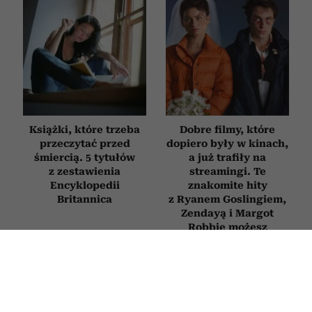
Książki, które trzeba
Dobre filmy, które
przeczytać przed
dopiero były w kinach,
śmiercią. 5 tytułów
a już trafiły na
z zestawienia
streamingi. Te
Encyklopedii
znakomite hity
Britannica
z Ryanem Goslingiem,
Zendayą i Margot
Robbie możesz
obejrzeć już dziś
FILMY