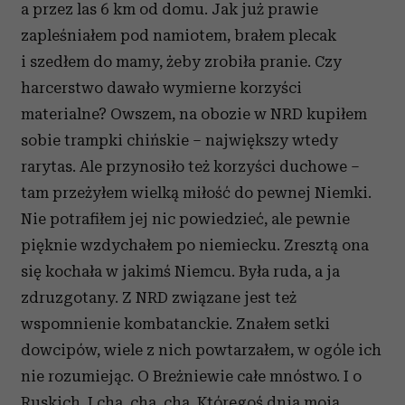
a przez las 6 km od domu. Jak już prawie
zapleśniałem pod namiotem, brałem plecak
i szedłem do mamy, żeby zrobiła pranie. Czy
harcerstwo dawało wymierne korzyści
materialne? Owszem, na obozie w NRD kupiłem
sobie trampki chińskie – największy wtedy
rarytas. Ale przynosiło też korzyści duchowe –
tam przeżyłem wielką miłość do pewnej Niemki.
Nie potrafiłem jej nic powiedzieć, ale pewnie
pięknie wzdychałem po niemiecku. Zresztą ona
się kochała w jakimś Niemcu. Była ruda, a ja
zdruzgotany. Z NRD związane jest też
wspomnienie kombatanckie. Znałem setki
dowcipów, wiele z nich powtarzałem, w ogóle ich
nie rozumiejąc. O Breżniewie całe mnóstwo. I o
Ruskich. I cha, cha, cha. Któregoś dnia moją