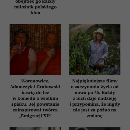
obejrzeć go każdy
miłośnik polskiego
kina
Woronowicz,
Najpiękniejsze filmy
Adamczyk i Grabowski
o zaczynaniu życia od
bawią do łez
nowa po 50. Każdy
w komedii o wielkim
z nich daje nadzieję
spisku. Jej powstanie
i przypomina, że nigdy
zainspirował twórca
nie jest za późno na
„Emigracji XD”
zmianę