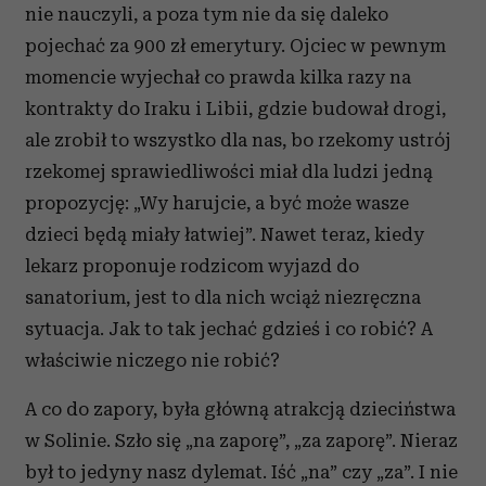
nie nauczyli, a poza tym nie da się daleko
pojechać za 900 zł emerytury. Ojciec w pewnym
momencie wyjechał co prawda kilka razy na
kontrakty do Iraku i Libii, gdzie budował drogi,
ale zrobił to wszystko dla nas, bo rzekomy ustrój
rzekomej sprawiedliwości miał dla ludzi jedną
propozycję: „Wy harujcie, a być może wasze
dzieci będą miały łatwiej”. Nawet teraz, kiedy
lekarz proponuje rodzicom wyjazd do
sanatorium, jest to dla nich wciąż niezręczna
sytuacja. Jak to tak jechać gdzieś i co robić? A
właściwie niczego nie robić?
A co do zapory, była główną atrakcją dzieciństwa
w Solinie. Szło się „na zaporę”, „za zaporę”. Nieraz
był to jedyny nasz dylemat. Iść „na” czy „za”. I nie