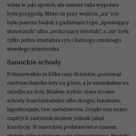
wiem w jaki sposób, ale zawsze taka wyprawa
była przygodą. Mimo że przy wejściu „na” nie
było jeszcze budek z gadżetami typu „śpiewający
słonecznik” albo „rechoczący świstak”, a „za” była
tylko jedna smażalnia ryb i żadnego czeskiego
wesołego miasteczka.
Sanockie schody
Pokonywałem je kilka razy dziennie, ponieważ
centrum Sanoka leży na górze, a ja mieszkałem na
osiedlu na dole. Miałem wybór: stare strome
schody franciszkańskie albo drugie, łukowate,
łagodniejsze, tzw. metalowców. Dzięki nim mimo
częstych zadyszek miałem jednak jakąś
kondycję. W sanockiej podstawówce czasem
służyły jako zastępcza sala gimnastyczna. Biegało