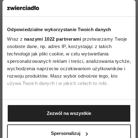
Partnerem wydania jest TVP.
Odpowiedzialne wykorzystanie Twoich danych
Wraz z
naszymi 1022 partnerami
przetwarzamy Twoje
osobiste dane, np. adres IP, korzystając z takich
technologii jak pliki cookie, w celu wyświetlania
AUTOPROMOCJA
spersonalizowanych reklam i treści, analizowania tychże,
wychodzenia naprzeciw oczekiwaniom użytkowników i
rozwoju produktów. Masz wybór odnośnie tego, kto
używa Twoich danych i w jakich celach to robi.
Jeśli wyrazisz na to zgodę, chcielibyśmy również:
Gromadzić dane dotyczące Twojej lokalizacji
Zezwól na wszystkie
geograficznej z dokładnością nawet do kilku metrów
Identyfikować Twoje urządzenie, aktywnie
analizując charakteryzującego je zbiory danych
Spersonalizuj
(fingerprinting, czyli wirtualny odcisk palca)