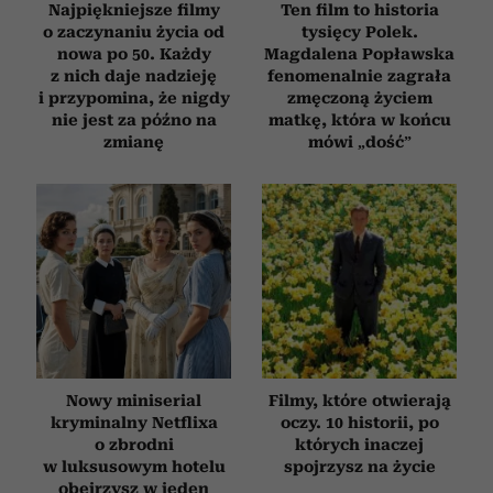
Najpiękniejsze filmy
Ten film to historia
o zaczynaniu życia od
tysięcy Polek.
nowa po 50. Każdy
Magdalena Popławska
z nich daje nadzieję
fenomenalnie zagrała
i przypomina, że nigdy
zmęczoną życiem
nie jest za późno na
matkę, która w końcu
zmianę
mówi „dość”
Nowy miniserial
Filmy, które otwierają
kryminalny Netflixa
oczy. 10 historii, po
o zbrodni
których inaczej
w luksusowym hotelu
spojrzysz na życie
obejrzysz w jeden