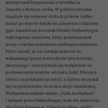
wystartował bezpiecznie z lotniska La
Guardia z Nowym Jorku. W pobliżu lotniska
znajduje się rezerwat dzikich ptaków i kilka
minut po starcie doszło do zderzenia z kluczem
gęsi. Samolotem kierował Chesley Sullenberger,
były kapitan lotnictwa, który poinformował
wieżę o bardzo poważnym niebezpieczeństwie.
Piloci uznali, że nie zdołają dolecieć do
wskazanego przez kontrolerów lotu lotniska
awaryjnego i zdecydowali się wylądować na
pozbawionym mostów odcinku rzeki. Wszyscy
obecni na pokładzie przeżyli, a Airbus utrzymał
się na powierzchni do końca akcji ratunkowej.
Wydarzenie zyskało miano „Cudu na Hudson"
i spisane przez Sullenberger, stało się inspiracją
dla
Clinta Eastwood
. Zdjęcia do filmu „Sully"