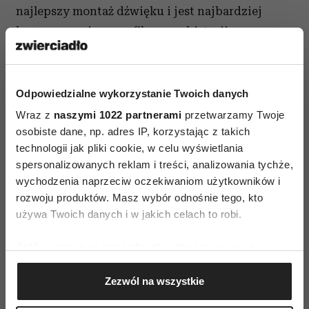
najlepszy montaż dźwięku i jest najbardziej
kasowym wojennym filmem w historii.
Odpowiedzialne wykorzystanie Twoich danych
Wraz z
naszymi 1022 partnerami
przetwarzamy Twoje
osobiste dane, np. adres IP, korzystając z takich
NOWE FILMY
technologii jak pliki cookie, w celu wyświetlania
spersonalizowanych reklam i treści, analizowania tychże,
wychodzenia naprzeciw oczekiwaniom użytkowników i
AUTOPROMOCJA
rozwoju produktów. Masz wybór odnośnie tego, kto
używa Twoich danych i w jakich celach to robi.
Jeśli wyrazisz na to zgodę, chcielibyśmy również:
Gromadzić dane dotyczące Twojej lokalizacji
Zezwól na wszystkie
geograficznej z dokładnością nawet do kilku metrów
Identyfikować Twoje urządzenie, aktywnie