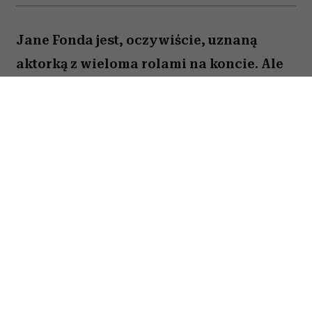
Jane Fonda jest, oczywiście, uznaną
aktorką z wieloma rolami na koncie. Ale
to też osoba, która – jak być może
pamiętają ci, którzy dbali o swoją
sylwetkę już w latach 90. – stała się
królową fitnessu i domowych treningów
zanim stało się to modne. Dziś Jane Fonda
podkreśla: bez względu na wiek, ale
zwłaszcza, gdy jesteście starsi,
pamiętajcie o jednej rzeczy.