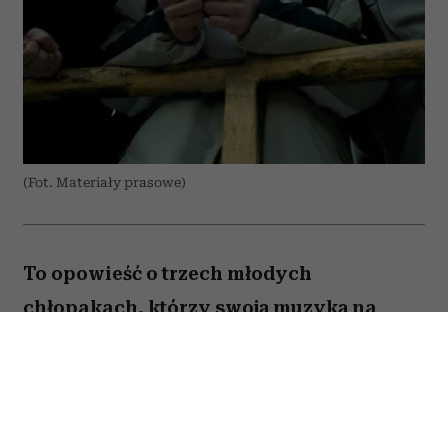
(Fot. Materiały prasowe)
To opowieść o trzech młodych
chłopakach, którzy swoją muzyką na
zawsze zapisali się w historii polskiego
rapu. „Jesteś Bogiem” nie jest jednak
wyłącznie historią sukcesu Paktofoniki –
pokazuje również cenę marzeń, przyjaźni