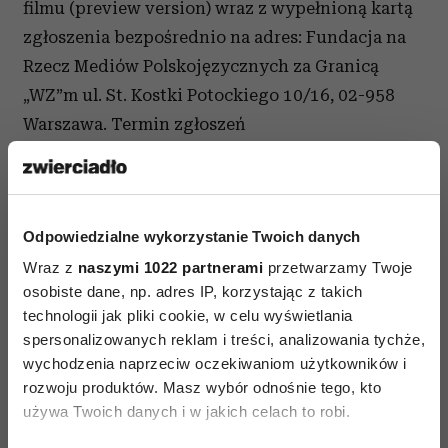
filmu (preview version) wraz z wypełnioną kartą
zgłoszenia bezpośrednio na adres: Fundacja na
Rzecz Mediów Polskojęzycznych za Granicą
„WZ”m ul. St. Kostki Potockiego 10/16, 02-958
Warszawa. Termin zgłoszeń
upływa 14.09.2014. Filmy w konkursie oceniać
będzie międzynarodowe jury. Nagrodą są
wyjazdy studyjne w Polsce oraz za granicę.
Odpowiedzialne wykorzystanie Twoich danych
Wraz z
naszymi 1022 partnerami
przetwarzamy Twoje
osobiste dane, np. adres IP, korzystając z takich
technologii jak pliki cookie, w celu wyświetlania
spersonalizowanych reklam i treści, analizowania tychże,
wychodzenia naprzeciw oczekiwaniom użytkowników i
NAJLEPSZE FILMY
POLSKIE FILMY
rozwoju produktów. Masz wybór odnośnie tego, kto
WYDARZENIA KULTURALNE WARSZAWA
używa Twoich danych i w jakich celach to robi.