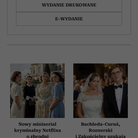
korzystania z ich usług.
WYDANIE DRUKOWANE
E-WYDANIE
Nowy miniserial
Bachleda-Curuś,
kryminalny Netflixa
Roznerski
o zbrodni
i Zakościelny szukają