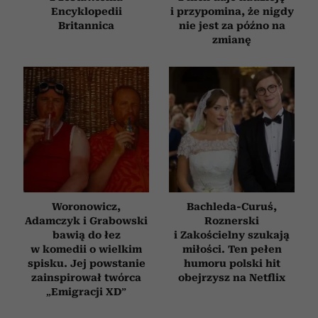
Encyklopedii
i przypomina, że nigdy
Britannica
nie jest za późno na
zmianę
Woronowicz,
Bachleda-Curuś,
Adamczyk i Grabowski
Roznerski
bawią do łez
i Zakościelny szukają
w komedii o wielkim
miłości. Ten pełen
spisku. Jej powstanie
humoru polski hit
zainspirował twórca
obejrzysz na Netflix
„Emigracji XD”