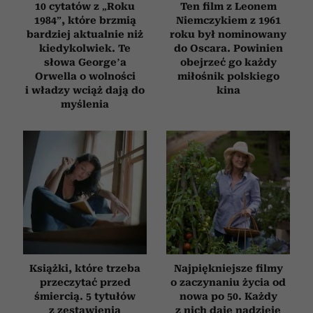
10 cytatów z „Roku
Ten film z Leonem
1984”, które brzmią
Niemczykiem z 1961
bardziej aktualnie niż
roku był nominowany
kiedykolwiek. Te
do Oscara. Powinien
słowa George’a
obejrzeć go każdy
Orwella o wolności
miłośnik polskiego
i władzy wciąż dają do
kina
myślenia
Książki, które trzeba
Najpiękniejsze filmy
przeczytać przed
o zaczynaniu życia od
śmiercią. 5 tytułów
nowa po 50. Każdy
z zestawienia
z nich daje nadzieję