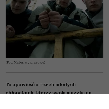
(Fot. Materiały prasowe)
To opowieść o trzech młodych
chłopakach, którzy swoją muzyką na
zawsze zapisali się w historii polskiego