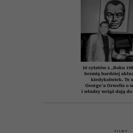
10 cytatów z „Roku 198
brzmią bardziej aktua
kiedykolwiek. Te 
George’a Orwella o 
i władzy wciąż dają do
FILMY