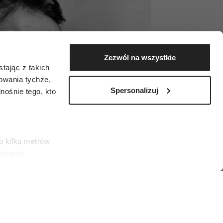
Zezwól na wszystkie
tając z takich
zowania tychże,
Spersonalizuj
ośnie tego, kto
o kilku metrów
 danych
łasne
ać swoją zgodę w