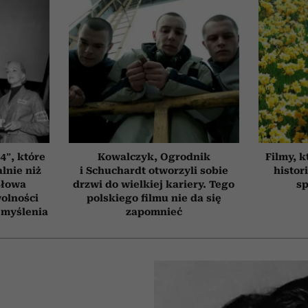
4”, które
Kowalczyk, Ogrodnik
Filmy, k
lnie niż
i Schuchardt otworzyli sobie
histor
słowa
drzwi do wielkiej kariery. Tego
sp
wolności
polskiego filmu nie da się
 myślenia
zapomnieć