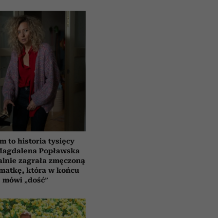
lm to historia tysięcy
 Magdalena Popławska
lnie zagrała zmęczoną
matkę, która w końcu
mówi „dość”