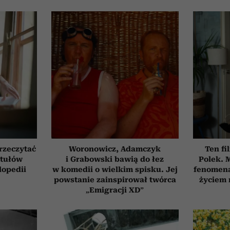
przeczytać
Woronowicz, Adamczyk
Ten fi
ytułów
i Grabowski bawią do łez
Polek.
lopedii
w komedii o wielkim spisku. Jej
fenomena
powstanie zainspirował twórca
życiem 
„Emigracji XD”