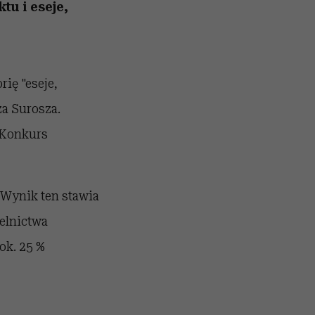
i dla
nił
tu i eseje,
ane
zonu
rię "eseje,
za Surosza.
 Konkurs
. Wynik ten stawia
telnictwa
ok. 25 %