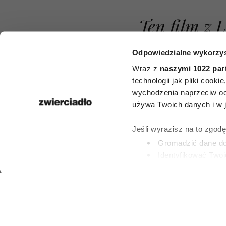
Ten film z
Niemczykiem
Odpowiedzialne wykorzys
roku był no
Wraz z
naszymi 1022 par
technologii jak pliki cook
do Oscara. P
wychodzenia naprzeciw oc
używa Twoich danych i w ja
obejrzeć go
Jeśli wyrazisz na to zgod
miłośnik po
Gromadzić dane dot
Identyfikować Twoj
kina
(fingerprinting, czyli 
Dowiedz się więcej odnośn
preferencje w
sekcji szc
MILENA ROSZKOW
dowolnej chwili.
2 LIPCA 2026