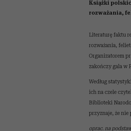
kawę z Kasią Miller”, s.
zupełny brak ogłady
artystkę
girls”
Książki polskic
odc. 7]
rozważania, fe
Literaturę faktu r
rozważania, felie
Organizatorem pr
zakończy gala w P
Według statystyki
ich na czele czyt
Biblioteki Narodo
przyznaje, że nie
oprac. na podstaw