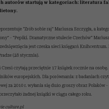
 5,
Miller s. 5, odc. 6]
humoru historii
skutki dla związku 
Raport Lyst ujaw
h autorów startują w kategoriach: literatura fak
najbardziej pożąd
partnerki
lietony.
ubrania i marki se
eprezentuje "Zrób sobie raj" Mariusza Szczygła, a katego
tony" - "Pepiki. Dramatyczne stulecie Czechów" Marius
zedsięwzięcia jest czeska sieci księgarń Knihcentrum.
radze (28 stycznia).
 Czesi czytają przeciętnie 17 książek rocznie na osobę
elników europejskich. Dla porównania: z badaniach czy
wej za 2010 r. wyłania się dużo groszy obraz Polaków - 
 przeczytało żadnej książki w ciągu całego roku.
ie culture.pl