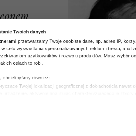
 Leonem
 z 1961
tanie Twoich danych
minowany
tnerami
przetwarzamy Twoje osobiste dane, np. adres IP, korzys
ie, w celu wyświetlania spersonalizowanych reklam i treści, anali
owinien
zekiwaniom użytkowników i rozwoju produktów. Masz wybór odn
kich celach to robi.
 każdy
ę, chcielibyśmy również:
lskiego
yczące Twojej lokalizacji geograficznej z dokładnością nawet d
e urządzenie, aktywnie analizując charakteryzującego je zbiory
wirtualny odcisk palca)
ie tego, jak Twoje osobiste dane są przetwarzane oraz ustaw w
zegółów
. W Deklaracji plików cookie możesz zmienić lub wycof
SKA