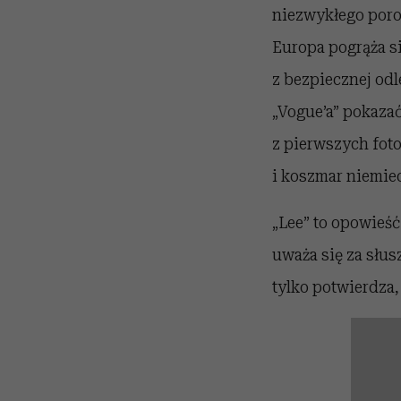
niezwykłego poro
Europa pogrąża si
z bezpiecznej odl
„Vogue’a” pokaza
z pierwszych foto
i koszmar niemie
„Lee” to o
powieść 
uważa się za słus
tylko potwierdza,