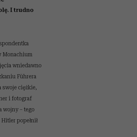
lę. I trudno
respondentka
 w Monachium
jęcia w​​niedawno
zkaniu Führera
a swoje ciężkie,
er i fotograf
a wojny – tego
Hitler popełnił