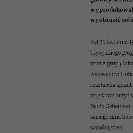
wyprodukowała 
wyobrazić sobi
Był 30 kwietnia 1
brytyjskiego „Vo
wraz z grupą żołn
wyzwolonych obo
rozstawiła aparat.
wojskowe buty i w
David Scherman. Z
samego dnia bowie
samobójstwo.