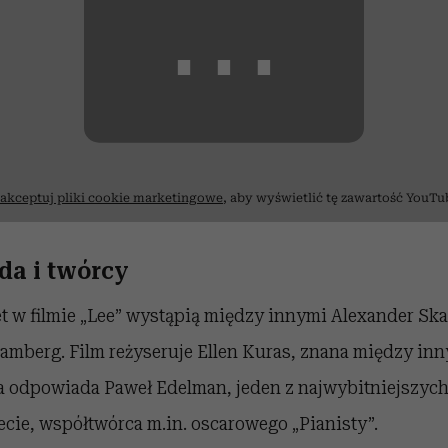
⋯
akceptuj pliki cookie marketingowe
, aby wyświetlić tę zawartość YouTu
da i twórcy
t w filmie „Lee” wystąpią między innymi
Alexander Ska
amberg. Film reżyseruje
Ellen
Kuras, znana między inny
cia odpowiada Paweł Edelman,
jeden z najwybitniejszyc
cie, współtwórca m.in. oscarowego „Pianisty”.