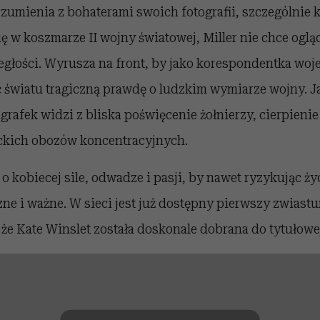
zumienia z bohaterami swoich fotografii, szczególnie 
ę w koszmarze II wojny światowej, Miller nie chce ogląd
egłości. Wyrusza na front, by jako korespondentka woj
ć światu tragiczną prawdę o ludzkim wymiarze wojny. J
grafek widzi z bliska poświęcenie żołnierzy, cierpieni
ckich obozów koncentracyjnych.
o kobiecej sile, odwadze i pasji, by nawet ryzykując życi
zne i ważne. W sieci jest już dostępny pierwszy zwiastu
 że Kate Winslet została doskonale dobrana do tytułowej