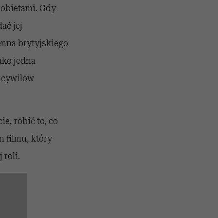
kobietami. Gdy
ać jej
enna brytyjskiego
ako jedna
e cywilów
e, robić to, co
n filmu, który
 roli.