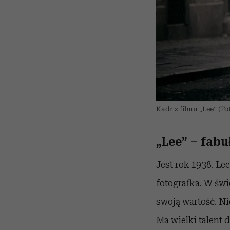
Kadr z filmu „Lee” (F
„Lee” – fabu
Jest rok 1938. Le
fotografka. W ś
swoją wartość. N
Ma wielki talent