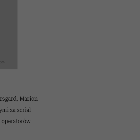
be.
rsgard,
Marion
mi za serial
h operatorów