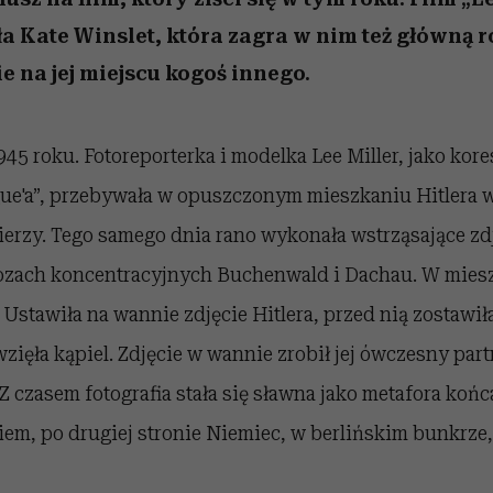
Kate Winslet, która zagra w nim też główną ro
e na jej miejscu kogoś innego.
945 roku. Fotoreporterka i modelka Lee Miller, jako ko
gue'a”, przebywała w opuszczonym mieszkaniu Hitlera
ierzy. Tego samego dnia rano wykonała wstrząsające zd
zach koncentracyjnych Buchenwald i Dachau. W mies
 Ustawiła na wannie zdjęcie Hitlera, przed nią zostawił
zięła kąpiel. Zdjęcie w wannie zrobił jej ówczesny partn
 czasem fotografia stała się sławna jako metafora końc
m, po drugiej stronie Niemiec, w berlińskim bunkrze, 