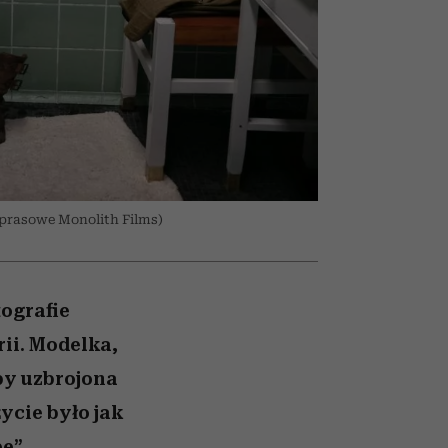
olarów
żegnają się eleganckie osoby
y prasowe Monolith Films)
ografie
rii. Modelka,
 by uzbrojona
ycie było jak
ee”