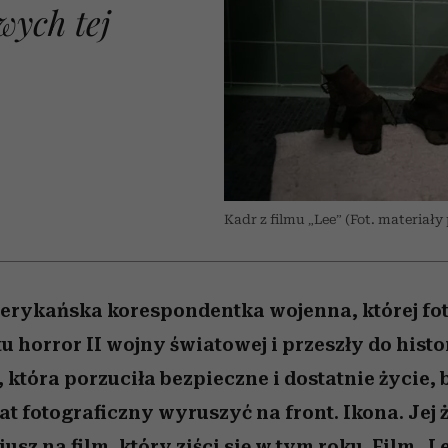
 5,
Raport Lyst ujawnił
Miller s. 5, odc. 6]
trafiła do grona
skuteczne
kosztuje to tysiące d
wśród widzów
wych tej
najpopularniejszych seriali
najbardziej pożądane
ubrania i marki sezonu
Netflixa
O
Kadr z filmu „Lee” (Fot. materiał
merykańska korespondentka wojenna, której fot
 horror II wojny światowej i przeszły do histo
 która porzuciła bezpieczne i dostatnie życie,
t fotograficzny wyruszyć na front. Ikona. Jej ż
sz na film, który ziści się w tym roku. Film „L