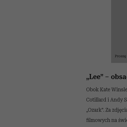
Proszę
„Lee” – obsa
Obok Kate Winsle
Cotillard i
Andy S
„Ozark”. Za zdję
filmowych na świe