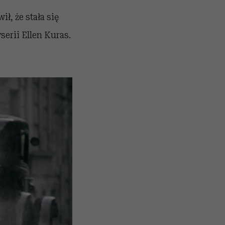
ł, że stała się
yserii
Ellen
Kuras.