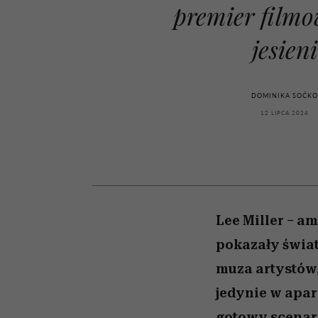
kawę z Kasią Miller”, s.
rozczarowują
premier filmo
odc. 7]
jesieni
DOMINIKA SOĆK
12 LIPCA 2024
Lee Miller – a
pokazały światu
muza artystów,
jedynie w apara
gotowy scenariu