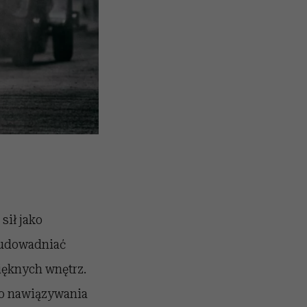
sił jako
 udowadniać
ięknych wnętrz.
do nawiązywania