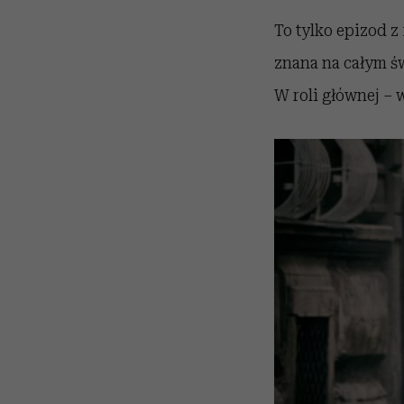
To tylko epizod z 
znana na całym św
W roli głównej –