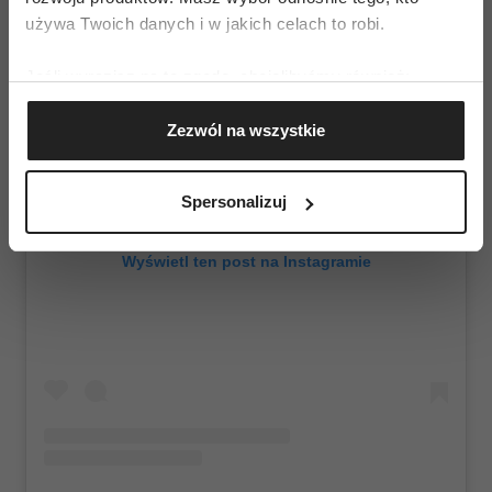
używa Twoich danych i w jakich celach to robi.
Jeśli wyrazisz na to zgodę, chcielibyśmy również:
Gromadzić dane dotyczące Twojej lokalizacji
Zezwól na wszystkie
geograficznej z dokładnością nawet do kilku metrów
Identyfikować Twoje urządzenie, aktywnie
analizując charakteryzującego je zbiory danych
Spersonalizuj
(fingerprinting, czyli wirtualny odcisk palca)
Dowiedz się więcej odnośnie tego, jak Twoje osobiste
Wyświetl ten post na Instagramie
dane są przetwarzane oraz ustaw własne preferencje w
sekcji szczegółów
. W Deklaracji plików cookie możesz
zmienić lub wycofać swoją zgodę w dowolnej chwili.
Wykorzystujemy pliki cookie do spersonalizowania treści
i reklam, aby oferować funkcje społecznościowe i
analizować ruch w naszej witrynie. Informacje o tym, jak
korzystasz z naszej witryny, udostępniamy partnerom
społecznościowym, reklamowym i analitycznym.