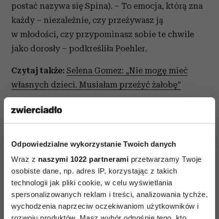
postać nazywa się Spina). – To emocja, którą zna
każdy – niezależnie, czy przeżywasz ją
w młodości, czy przypominasz sobie te chwile
jako dorosły – podkreśliła Poehler.
Czytaj także:
Selena Gomez: „Nie mogę mieć
własnych dzieci. Musiałam przeżyć żałobę”
Dla Seleny Gomez siła tej animacji jest na tyle
istotna, że już teraz planuje włączyć ją do
przyszłych rodzinnych seansów. – To
Odpowiedzialne wykorzystanie Twoich danych
niesamowite.
Zmuszę moje dzieci, żeby go
Wraz z
naszymi 1022 partnerami
przetwarzamy Twoje
obejrzały.
Jeszcze ich nie mam, ale nie mogę się
osobiste dane, np. adres IP, korzystając z takich
doczekać – przyznała gwiazda.
technologii jak pliki cookie, w celu wyświetlania
spersonalizowanych reklam i treści, analizowania tychże,
wychodzenia naprzeciw oczekiwaniom użytkowników i
rozwoju produktów. Masz wybór odnośnie tego, kto