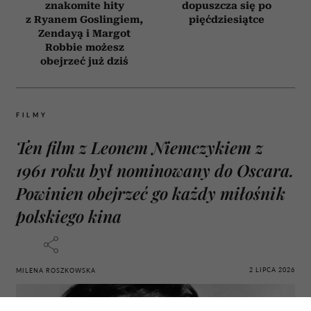
znakomite hity
dopuszcza się po
z Ryanem Goslingiem,
pięćdziesiątce
Zendayą i Margot
Robbie możesz
obejrzeć już dziś
FILMY
Ten film z Leonem Niemczykiem z
1961 roku był nominowany do Oscara.
Powinien obejrzeć go każdy miłośnik
polskiego kina
2 LIPCA 2026
MILENA ROSZKOWSKA