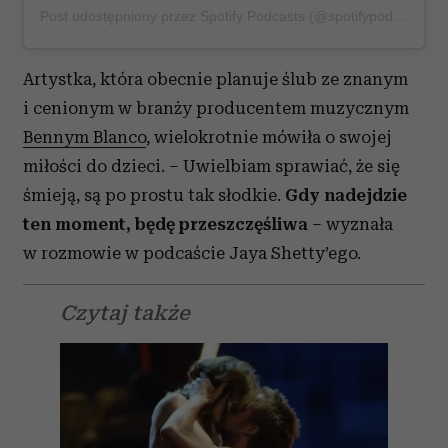
Partnerzy mogą połączyć te informacje z innymi danymi
Post udostępniony przez Spotify Podcasts (@spotifypodcasts)
otrzymanymi od Ciebie lub uzyskanymi podczas
korzystania z ich usług.
Artystka, która obecnie planuje ślub ze znanym
i cenionym w branży producentem muzycznym
Bennym Blanco
, wielokrotnie mówiła o swojej
miłości do dzieci. – Uwielbiam sprawiać, że się
śmieją, są po prostu tak słodkie.
Gdy nadejdzie
ten moment, będę przeszczęśliwa
– wyznała
w rozmowie w podcaście Jaya Shetty’ego.
Czytaj także