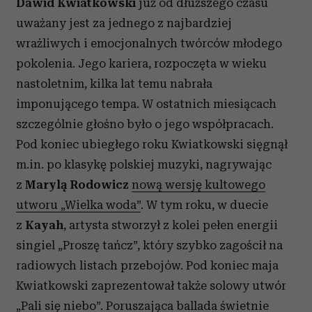
Dawid Kwiatkowski
już od dłuższego czasu
uważany jest za jednego z najbardziej
wrażliwych i emocjonalnych twórców młodego
pokolenia. Jego kariera, rozpoczęta w wieku
nastoletnim, kilka lat temu nabrała
imponującego tempa. W ostatnich miesiącach
szczególnie głośno było o jego współpracach.
Pod koniec ubiegłego roku Kwiatkowski sięgnął
m.in. po klasykę polskiej muzyki, nagrywając
z
Marylą Rodowicz
nową wersję kultowego
utworu „Wielka woda”
. W tym roku, w duecie
z
Kayah
, artysta stworzył z kolei pełen energii
singiel „Proszę tańcz”, który szybko zagościł na
radiowych listach przebojów. Pod koniec maja
Kwiatkowski zaprezentował także solowy utwór
„Pali się niebo”. Poruszająca ballada świetnie