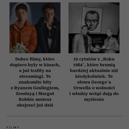
Dobre filmy, które
10 cytatów z „Roku
dopiero były w kinach,
1984”, które brzmią
a już trafiły na
bardziej aktualnie niż
streamingi. Te
kiedykolwiek. Te
znakomite hity
słowa George’a
z Ryanem Goslingiem,
Orwella o wolności
Zendayą i Margot
i władzy wciąż dają do
Robbie możesz
myślenia
obejrzeć już dziś
FILMY