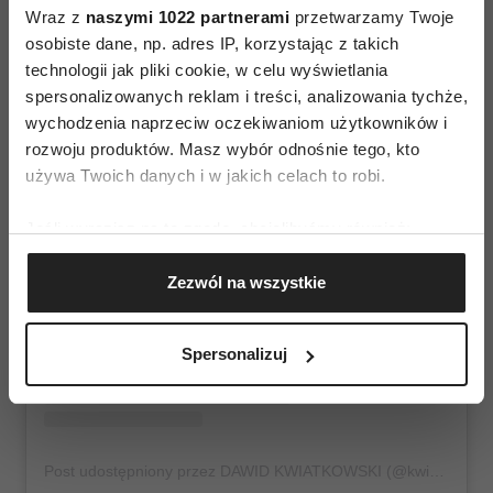
Wraz z
naszymi 1022 partnerami
przetwarzamy Twoje
osobiste dane, np. adres IP, korzystając z takich
technologii jak pliki cookie, w celu wyświetlania
spersonalizowanych reklam i treści, analizowania tychże,
wychodzenia naprzeciw oczekiwaniom użytkowników i
rozwoju produktów. Masz wybór odnośnie tego, kto
używa Twoich danych i w jakich celach to robi.
Wyświetl ten post na Instagramie
Jeśli wyrazisz na to zgodę, chcielibyśmy również:
Gromadzić dane dotyczące Twojej lokalizacji
Zezwól na wszystkie
geograficznej z dokładnością nawet do kilku metrów
Identyfikować Twoje urządzenie, aktywnie
analizując charakteryzującego je zbiory danych
Spersonalizuj
(fingerprinting, czyli wirtualny odcisk palca)
Dowiedz się więcej odnośnie tego, jak Twoje osobiste
dane są przetwarzane oraz ustaw własne preferencje w
sekcji szczegółów
. W Deklaracji plików cookie możesz
Post udostępniony przez DAWID KWIATKOWSKI (@kwiatkowsky)
zmienić lub wycofać swoją zgodę w dowolnej chwili.