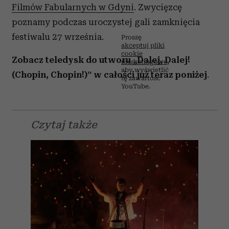
Filmów Fabularnych w Gdyni
. Zwycięzcę
poznamy podczas uroczystej gali zamknięcia
festiwalu 27 września.
Proszę
akceptuj pliki
cookie
Zobacz teledysk do utworu „Dalej, Dalej!
marketingowe
,
⋯
aby wyświetlić
(Chopin, Chopin!)” w całości już teraz poniżej
.
tę zawartość
YouTube.
Czytaj także