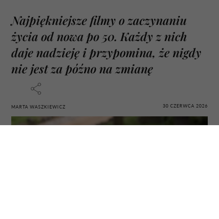
Najpiękniejsze filmy o zaczynaniu
życia od nowa po 50. Każdy z nich
daje nadzieję i przypomina, że nigdy
nie jest za późno na zmianę
30 CZERWCA 2026
MARTA WASZKIEWICZ