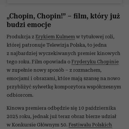
Wykorzystujemy pliki cookie do spersonalizowania treści
„Chopin, Chopin!” – film, który już
i reklam, aby oferować funkcje społecznościowe i
analizować ruch w naszej witrynie. Informacje o tym, jak
budzi emocje
korzystasz z naszej witryny, udostępniamy partnerom
Produkcja z
Erykiem Kulmem
w tytułowej roli,
społecznościowym, reklamowym i analitycznym.
Partnerzy mogą połączyć te informacje z innymi danymi
której patronuje Telewizja Polska, to jedna
otrzymanymi od Ciebie lub uzyskanymi podczas
z najbardziej wyczekiwanych premier kinowych
korzystania z ich usług.
tego roku. Film opowiada o
Fryderyku Chopinie
w zupełnie nowy sposób – z rozmachem,
emocjami i obrazami, które mają szansę na nowo
przybliżyć sylwetkę kompozytora współczesnym
odbiorcom.
Kinowa premiera odbędzie się 10 października
2025 roku, jednak już teraz obraz bierze udział
w Konkursie Głównym 50.
Festiwalu Polskich