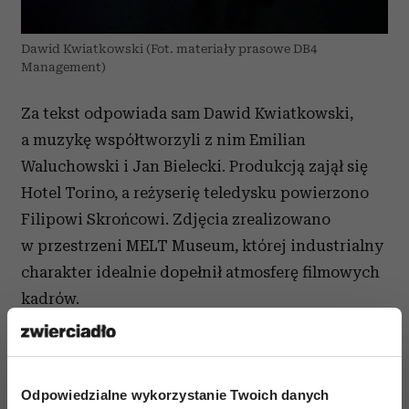
Dawid Kwiatkowski (Fot. materiały prasowe DB4
Management)
Za tekst odpowiada sam Dawid Kwiatkowski,
a muzykę współtworzyli z nim Emilian
Waluchowski i Jan Bielecki. Produkcją zajął się
Hotel Torino, a reżyserię teledysku powierzono
Filipowi Skrońcowi. Zdjęcia zrealizowano
w przestrzeni MELT Museum, której industrialny
charakter idealnie dopełnił atmosferę filmowych
kadrów.
Odpowiedzialne wykorzystanie Twoich danych