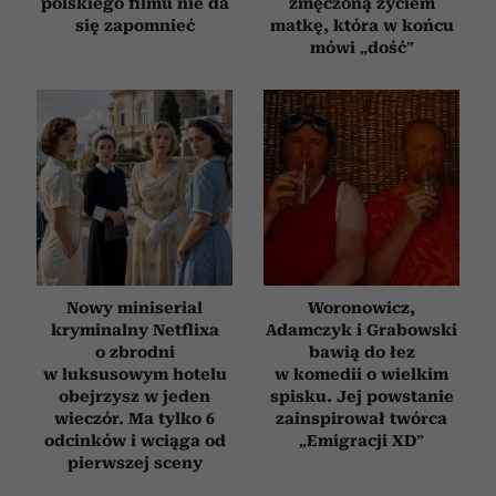
polskiego filmu nie da
zmęczoną życiem
się zapomnieć
matkę, która w końcu
mówi „dość”
Nowy miniserial
Woronowicz,
kryminalny Netflixa
Adamczyk i Grabowski
o zbrodni
bawią do łez
w luksusowym hotelu
w komedii o wielkim
obejrzysz w jeden
spisku. Jej powstanie
wieczór. Ma tylko 6
zainspirował twórca
odcinków i wciąga od
„Emigracji XD”
pierwszej sceny