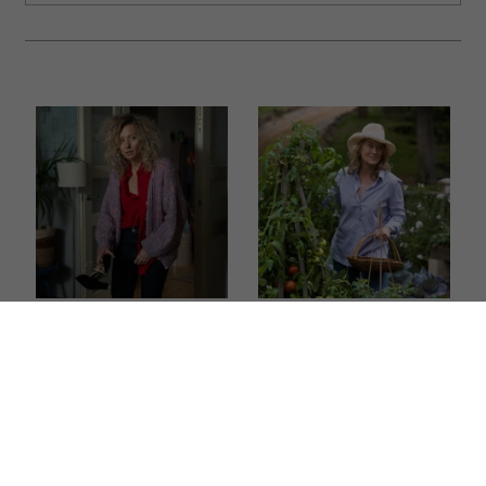
Ten film to historia
Najpiękniejsze filmy
tysięcy Polek.
o zaczynaniu życia od
Magdalena Popławska
nowa po 50. Każdy
fenomenalnie zagrała
z nich daje nadzieję
zmęczoną życiem
i przypomina, że nigdy
matkę, która w końcu
nie jest za późno na
mówi „dość”
zmianę