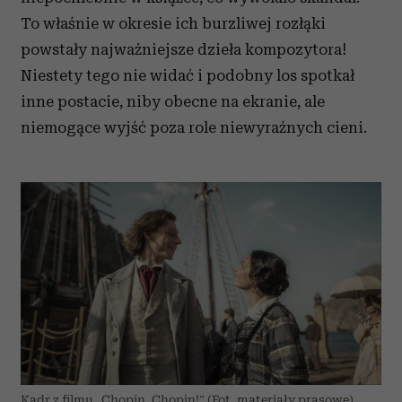
To właśnie w okresie ich burzliwej rozłąki
powstały najważniejsze dzieła kompozytora!
Niestety tego nie widać i podobny los spotkał
inne postacie, niby obecne na ekranie, ale
niemogące wyjść poza role niewyraźnych cieni.
Kadr z filmu „Chopin, Chopin!” (Fot. materiały prasowe)