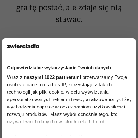
gra tę postać, ale zdaje się nią
stawać.
Jeśli ktoś nie pokochał Kulma za rolę w „Filipie”,
za którą zdobył Orła, tutaj przepadnie bez reszty.
Aktor udźwignął film na swoich barkach
Odpowiedzialne wykorzystanie Twoich danych
i sprawił, że nawet słabsze momenty fabuły toną
Wraz z
naszymi 1022 partnerami
przetwarzamy Twoje
w jego charyzmie. Nie boimy się zaryzykować
osobiste dane, np. adres IP, korzystając z takich
stwierdzenia, że to rola, która może otworzyć mu
technologii jak pliki cookie, w celu wyświetlania
drzwi do międzynarodowej kariery.
spersonalizowanych reklam i treści, analizowania tychże,
wychodzenia naprzeciw oczekiwaniom użytkowników i
Oto nasza rozmowa z twórcą filmu, Michałem
rozwoju produktów. Masz wybór odnośnie tego, kto
Kwiecińskim, oraz z Erykiem Kulmem jr. na 50.
używa Twoich danych i w jakich celach to robi.
Festiwalu Filmów Fabularnych w Gdyni:
Jeśli wyrazisz na to zgodę, chcielibyśmy również: