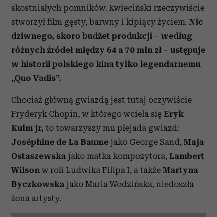
skostniałych pomników. Kwieciński rzeczywiście
stworzył film gęsty, barwny i kipiący życiem.
Nic
dziwnego, skoro budżet produkcji – według
różnych źródeł między 64 a 70 mln zł – ustępuje
w historii polskiego kina tylko legendarnemu
„Quo Vadis”.
Chociaż główną gwiazdą jest tutaj oczywiście
Fryderyk Chopin
, w którego wciela się
Eryk
Kulm jr,
to towarzyszy mu plejada gwiazd:
Joséphine de La Baume
jako George Sand,
Maja
Ostaszewska
jako matka kompozytora,
Lambert
Wilson
w roli Ludwika Filipa I, a także
Martyna
Byczkowska
jako Maria Wodzińska, niedoszła
żona artysty.