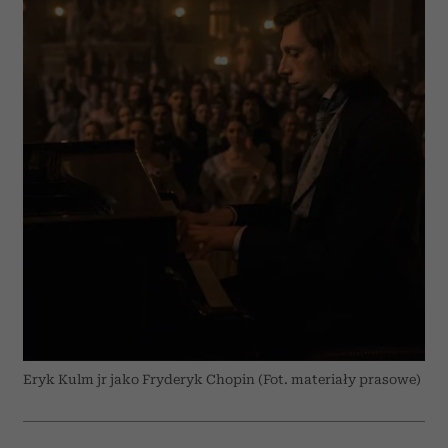
Eryk Kulm jr jako Fryderyk Chopin (Fot. materiały prasowe)