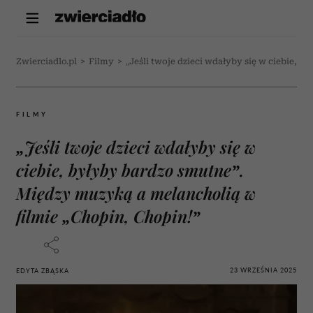
Zwierciadlo.pl
>
Filmy
>
„Jeśli twoje dzieci wdałyby się w ciebie, 
FILMY
„Jeśli twoje dzieci wdałyby się w
ciebie, byłyby bardzo smutne”.
Między muzyką a melancholią w
filmie „Chopin, Chopin!”
23 WRZEŚNIA 2025
EDYTA ZBĄSKA