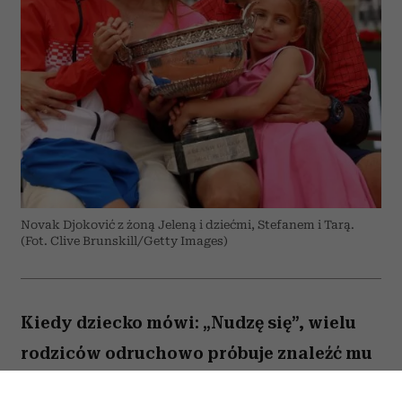
Novak Djoković z żoną Jeleną i dziećmi, Stefanem i Tarą.
(Fot. Clive Brunskill/Getty Images)
Kiedy dziecko mówi: „Nudzę się”, wielu
rodziców odruchowo próbuje znaleźć mu
jakieś zajęcie. Proponują wspólną