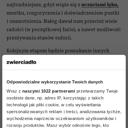
najtrudniejsze, gdyż wiąże się z
uczuciami lęku,
smutku, rozgoryczenia i doświadczeniem pustki
i osamotnienia. Nałóg dawał nam przecież wiele
radości (w początkowej fazie), a nawet możliwość
przeżywania stanów euforii.
Kolejnym etapem będzie poszukanie innych
uzależniających zachowań poza związkiem (np.
nadużywanie alkoholu czy
problemy
z jedzeniem)
i stopniowe zrywanie z nimi. Już na
Odpowiedzialne wykorzystanie Twoich danych
samym początku procesu warto poszukać
Wraz z
naszymi 1022 partnerami
przetwarzamy Twoje
profesjonalnej pomocy i poddać się
osobiste dane, np. adres IP, korzystając z takich
psychoterapii. Tylko w ten sposób możemy
technologii jak pliki cookie, w celu wyświetlania
zmierzyć się, przepracować i wyzwolić się
spersonalizowanych reklam i treści, analizowania tychże,
z wpływu trudnych doświadczeń z okresu
wychodzenia naprzeciw oczekiwaniom użytkowników i
dzieciństwa.
rozwoju produktów. Masz wybór odnośnie tego, kto