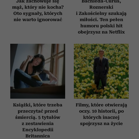
Jak zachowuje się
Bachleda-Curuś,
mąż, który nie kocha?
Roznerski
Oto sygnały, których
i Zakościelny szukają
nie warto ignorować
miłości. Ten pełen
humoru polski hit
obejrzysz na Netflix
Książki, które trzeba
Filmy, które otwierają
przeczytać przed
oczy. 10 historii, po
śmiercią. 5 tytułów
których inaczej
z zestawienia
spojrzysz na życie
Encyklopedii
Britannica