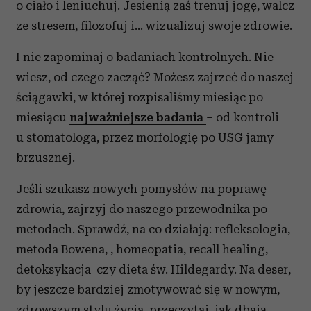
o ciało i leniuchuj. Jesienią zaś trenuj jogę, walcz
ze stresem, filozofuj i… wizualizuj swoje zdrowie.
I nie zapominaj o badaniach kontrolnych. Nie
wiesz, od czego zacząć? Możesz zajrzeć do naszej
ściągawki, w której rozpisaliśmy miesiąc po
miesiącu
najważniejsze badania
– od kontroli
u stomatologa, przez morfologię po USG jamy
brzusznej.
Jeśli szukasz nowych pomysłów na poprawę
zdrowia, zajrzyj do naszego przewodnika po
metodach. Sprawdź, na co działają:
refleksologia,
metoda Bowena,
, homeopatia, recall healing,
detoksykacja czy dieta św. Hildegardy. Na deser,
by jeszcze bardziej zmotywować się w nowym,
zdrowszym stylu życia, przeczytaj, jak dbają