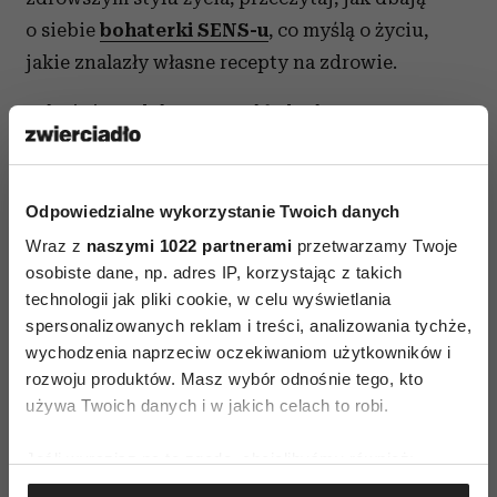
o siebie
bohaterki SENS-u
, co myślą o życiu,
jakie znalazły własne recepty na zdrowie.
Jak ci się podoba na przykład taka recepta
Doroty Wellman
: „Życie jest po to, żeby je
czerpać garściami. Próbować różnych smaków,
poznawać, pogłębiać doświadczenia. Na każdej
Odpowiedzialne wykorzystanie Twoich danych
płaszczyźnie – fizjologicznej, intelektualnej
Wraz z
naszymi 1022 partnerami
przetwarzamy Twoje
i duchowej”? Nam bardzo, i tego życzymy Wam
osobiste dane, np. adres IP, korzystając z takich
technologii jak pliki cookie, w celu wyświetlania
w całym 2014 roku!
spersonalizowanych reklam i treści, analizowania tychże,
wychodzenia naprzeciw oczekiwaniom użytkowników i
rozwoju produktów. Masz wybór odnośnie tego, kto
używa Twoich danych i w jakich celach to robi.
Jeśli wyrazisz na to zgodę, chcielibyśmy również:
MAGAZYN SENS
Gromadzić dane dotyczące Twojej lokalizacji