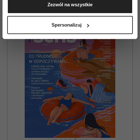
Zezwól na wszystkie
geograficznej z dokładnością nawet do kilku metrów
Identyfikować Twoje urządzenie, aktywnie
AUTOPROMOCJA
analizując charakteryzującego je zbiory danych
Spersonalizuj
(fingerprinting, czyli wirtualny odcisk palca)
Dowiedz się więcej odnośnie tego, jak Twoje osobiste
dane są przetwarzane oraz ustaw własne preferencje w
sekcji szczegółów
. W Deklaracji plików cookie możesz
zmienić lub wycofać swoją zgodę w dowolnej chwili.
Wykorzystujemy pliki cookie do spersonalizowania treści
i reklam, aby oferować funkcje społecznościowe i
analizować ruch w naszej witrynie. Informacje o tym, jak
korzystasz z naszej witryny, udostępniamy partnerom
społecznościowym, reklamowym i analitycznym.
Partnerzy mogą połączyć te informacje z innymi danymi
otrzymanymi od Ciebie lub uzyskanymi podczas
korzystania z ich usług.