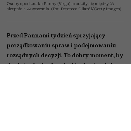
Osoby spod znaku Panny (Virgo) urodziły się między 23
sierpnia a 22 września. (Fot. Fototeca Gilardi/Getty Images)
Przed Pannami tydzień sprzyjający
porządkowaniu spraw i podejmowaniu
rozsądnych decyzji. To dobry moment, by
dopiąć zaległe obowiązki, ale również
zastanowić się, które z nich naprawdę są
warte twojej energii. Nie wszystko musisz
zrobić od razu. Sprawdź, co gwiazdy
przygotowały dla Panny na okres od 27
lipca do 2 sierpnia 2026 roku.