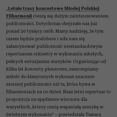
Wykorzystujemy pliki cookie do spersonalizowania treści
i reklam, aby oferować funkcje społecznościowe i
„
Letnie trasy koncertowe Młodej Polskiej
analizować ruch w naszej witrynie. Informacje o tym, jak
Filharmonii
cieszą się dużym zainteresowaniem
korzystasz z naszej witryny, udostępniamy partnerom
publiczności. Dotychczas obejrzało nas już
społecznościowym, reklamowym i analitycznym.
ponad 20 tysięcy osób. Mamy nadzieję, że tym
Partnerzy mogą połączyć te informacje z innymi danymi
otrzymanymi od Ciebie lub uzyskanymi podczas
razem będzie podobnie i uda nam się
korzystania z ich usług.
zafascynować publiczność niestandardowym
repertuarem orkiestry w wykonaniu młodych,
pełnych entuzjazmu muzyków. Organizując od
kilku lat koncerty plenerowe, zaszczepiamy
miłość do klasycznych wykonań znacznie
szerszej publiczności niż ta, która bywa w
filharmoniach na co dzień. Nasz letni repertuar to
propozycja na spędzenie wieczoru dla
wszystkich, którzy cenią wspaniałą muzykę w
świetnym wykonaniu” – powiedziała Tamara