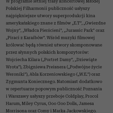
W programie letniej trasy koncertowej Młodej
Polskiej Filharmonii publiczność usłyszy
najpiękniejsze utwory superprodukcji kina
amerykańskiego znane z filmów „E.T”, „Gwiezdne
Wojny”, „Władca Pierścieni”, „Jurassic Park” oraz
„Piraci z Karaibów”. Wśród muzyki filmowej
królować będą również utwory skomponowane
przez słynnych polskich kompozytorów:
Wojciecha Kilara („Portret Damy”, „Dziewiąte
Wrota”), Zbigniewa Preisnera („Podwójne życie
Weroniki”), Abla Korzeniowskiego („W.E.”) oraz
Zygmunta Koniecznego. Natomiast dodatkowo
w repertuarze popowym publiczność Poznania
i Warszawy usłyszy przeboje Coldplay, Procol
Harum, Miley Cyrus, Goo Goo Dolls, Jamesa
Morrisona oraz Comy i Marka Jackowskiego.