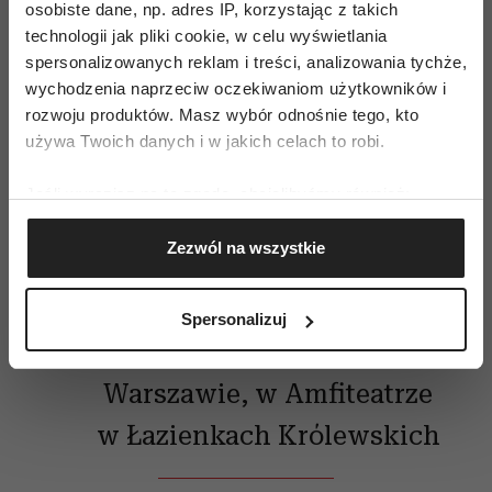
osobiste dane, np. adres IP, korzystając z takich
2 sierpnia 2014r. (sobota),
technologii jak pliki cookie, w celu wyświetlania
godz. 19.30 - koncert
spersonalizowanych reklam i treści, analizowania tychże,
wychodzenia naprzeciw oczekiwaniom użytkowników i
muzyki filmowej na Rynku
rozwoju produktów. Masz wybór odnośnie tego, kto
w Kazimierzu Dolnym w
używa Twoich danych i w jakich celach to robi.
ramach Festiwalu Filmu i
Jeśli wyrazisz na to zgodę, chcielibyśmy również:
Sztuki „Dwa Brzegi"
Gromadzić dane dotyczące Twojej lokalizacji
Zezwól na wszystkie
geograficznej z dokładnością nawet do kilku metrów
3 sierpnia 2014r.
Identyfikować Twoje urządzenie, aktywnie
(niedziela), godz. 19.00 -
analizując charakteryzującego je zbiory danych
Spersonalizuj
(fingerprinting, czyli wirtualny odcisk palca)
koncert finałowy w
Dowiedz się więcej odnośnie tego, jak Twoje osobiste
Warszawie, w Amfiteatrze
dane są przetwarzane oraz ustaw własne preferencje w
sekcji szczegółów
. W Deklaracji plików cookie możesz
w Łazienkach Królewskich
zmienić lub wycofać swoją zgodę w dowolnej chwili.