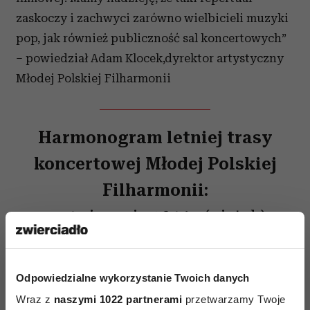
zaskoczy i zachwyci zarówno wielbicieli muzyki
pop, jak również publiczność sal koncertowych”
– powiedział Adam Klocek,dyrektor artystyczny
Młodej Polskiej Filharmonii
Harmonogram letniej trasy
koncertowej Młodej Polskiej
Filharmonii:
1 sierpnia 2014r. (piątek),
godz. 19:00 - koncert w
Poznaniu, w Parku Starego
Odpowiedzialne wykorzystanie Twoich danych
Browaru
Wraz z
naszymi 1022 partnerami
przetwarzamy Twoje