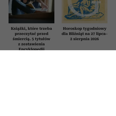
Książki, które trzeba
Horoskop tygodniowy
przeczytać przed
dla Bliźniąt na 27 lipca–
śmiercią. 5 tytułów
2 sierpnia 2026
z zestawienia
Encyklopedii
Britannica
WYWIADY
„Koty nigdy nie mylą się w tej
sprawie”. Rozmowa o prof.
Zbigniewie Mikołejce w 75. rocznicę
jego urodzin