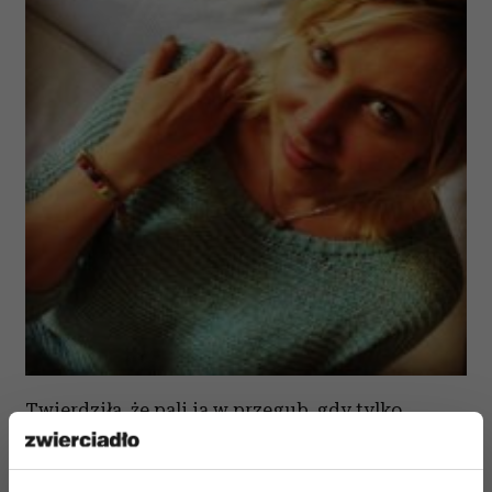
Twierdziła, że pali ją w przegub, gdy tylko
zaczyna myśleć „że przecież już więcej jej nie
potrzeba. Wystarczy jej już to, co osiągnęła”. Jest