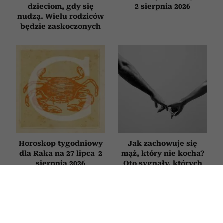
dzieciom, gdy się
2 sierpnia 2026
nudzą. Wielu rodziców
będzie zaskoczonych
Horoskop tygodniowy
Jak zachowuje się
dla Raka na 27 lipca–2
mąż, który nie kocha?
sierpnia 2026
Oto sygnały, których
nie warto ignorować
HOROSKOP