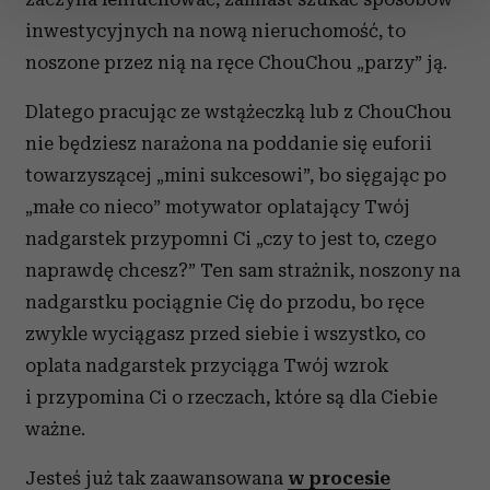
zmienić lub wycofać swoją zgodę w dowolnej chwili.
inwestycyjnych na nową nieruchomość, to
noszone przez nią na ręce ChouChou „parzy” ją.
Wykorzystujemy pliki cookie do spersonalizowania treści
i reklam, aby oferować funkcje społecznościowe i
Dlatego pracując ze wstążeczką lub z ChouChou
analizować ruch w naszej witrynie. Informacje o tym, jak
nie będziesz narażona na poddanie się euforii
korzystasz z naszej witryny, udostępniamy partnerom
towarzyszącej „mini sukcesowi”, bo sięgając po
społecznościowym, reklamowym i analitycznym.
„małe co nieco” motywator oplatający Twój
Partnerzy mogą połączyć te informacje z innymi danymi
otrzymanymi od Ciebie lub uzyskanymi podczas
nadgarstek przypomni Ci „czy to jest to, czego
korzystania z ich usług.
naprawdę chcesz?” Ten sam strażnik, noszony na
nadgarstku pociągnie Cię do przodu, bo ręce
zwykle wyciągasz przed siebie i wszystko, co
oplata nadgarstek przyciąga Twój wzrok
i przypomina Ci o rzeczach, które są dla Ciebie
ważne.
Jesteś już tak zaawansowana
w procesie