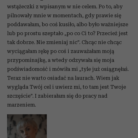
wstążeczki z wpisanym w nie celem. Po to, aby
pilnowały mnie w momentach, gdy prawie się
poddawałam, bo coś kusiło, albo było ważniejsze
lub po prostu szeptało „po co Ci to? Przecież jest
tak dobrze. Nie zmieniaj nic”. Chcąc nie chcąc
wyciągałam rękę po coś i zauważałam moją
przypominajkę, a wtedy odzywała się moja
podświadomość i mówiła mi „tyle już osiągnęłaś.
Teraz nie warto osiadać na laurach. Wiem jak
wygląda Twój cel i uwierz mi, to tam jest Twoje
szczęście”. I zabierałam się do pracy nad
marzeniem.