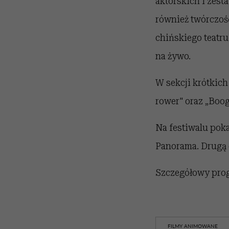
aktorskich i zest
również twórczość
chińskiego teatru
na żywo.
W sekcji krótkich
rower" oraz „Boog
Na festiwalu poka
Panorama. Drugą 
Szczegółowy prog
FILMY ANIMOWANE