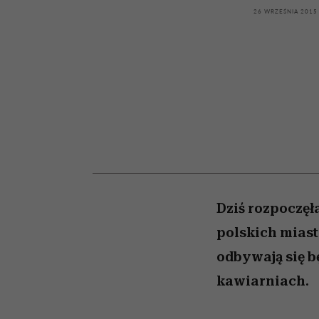
kawę z Kasią Miller”, s.
girls”
26 WRZEŚNIA 2015
odc. 7]
Dziś rozpoczęł
polskich miast
odbywają się b
kawiarniach.