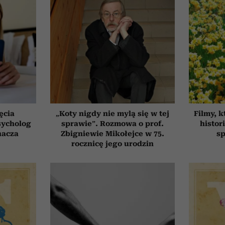
ęcia
„Koty nigdy nie mylą się w tej
Filmy, k
sycholog
sprawie”. Rozmowa o prof.
histor
nacza
Zbigniewie Mikołejce w 75.
sp
rocznicę jego urodzin