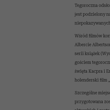
Tegoroczna odsło
jest podzielony n
niepokazywanych 
Wśród filmów ko
Albercie Albertso
serii książek (W
gościem tegorocz
święta Kacpra i E
holenderski film 
Szczególne miejs
przygotowana zos