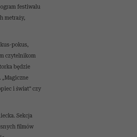
rogram festiwalu
ch metraży,
okus-pokus,
im czytelnikom
torka będzie
. „Magiczne
iec i świat" czy
iecka. Sekcja
esnych filmów