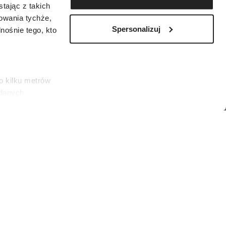
tając z takich
zowania tychże,
Spersonalizuj
ośnie tego, kto
o kilku metrów
 danych
łasne
ać swoją zgodę w
społecznościowe
amerapress/Forum)
dostępniamy
nformacje z