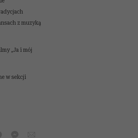
ie
radycjach
eansach z muzyką
lmy „Ja i mój
ne w sekcji