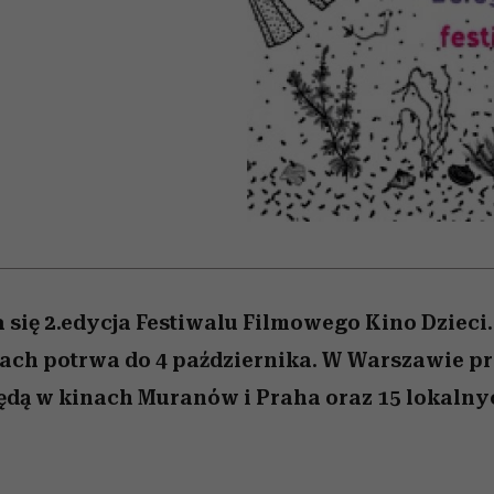
 5,
kwestie, o których wciąż
skutki dla związku i dla
Miller s. 5, odc. 6]
Raport Lyst ujaw
boimy się mówić
partnerki
najbardziej pożąd
ubrania i marki se
a się 2.edycja Festiwalu Filmowego Kino Dzieci.
ach potrwa do 4 października. W Warszawie pr
ędą w kinach Muranów i Praha oraz 15 lokalny