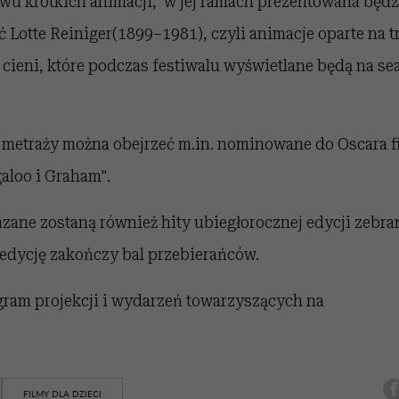
awu krótkich animacji, w jej ramach prezentowana będz
 Lotte Reiniger(1899–1981), czyli animacje oparte na t
 cieni, które podczas festiwalu wyświetlane będą na s
 metraży można obejrzeć m.in. nominowane do Oscara fi
aloo i Graham".
zane zostaną również hity ubiegłorocznej edycji zebra
edycję zakończy bal przebierańców.
ram projekcji i wydarzeń towarzyszących na
FILMY DLA DZIECI