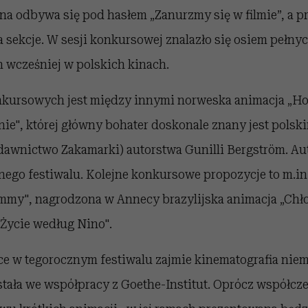
na odbywa się pod hasłem „Zanurzmy się w filmie”, a p
a sekcje. W sesji konkursowej znalazło się osiem pełny
wcześniej w polskich kinach.
nkursowych jest między innymi norweska animacja „H
nie", której główny bohater doskonale znany jest polsk
ydawnictwo Zakamarki) autorstwa Gunilli Bergström. Au
nego festiwalu. Kolejne konkursowe propozycje to m.in
mmy", nagrodzona w Annecy brazylijska animacja „Chłop
„Życie według Nino".
ce w tegorocznym festiwalu zajmie kinematografia niem
tała we współpracy z Goethe-Institut. Oprócz współcz