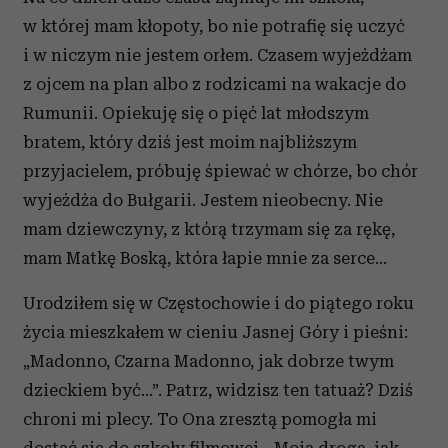
w której mam kłopoty, bo nie potrafię się uczyć
i w niczym nie jestem orłem. Czasem wyjeżdżam
z ojcem na plan albo z rodzicami na wakacje do
Rumunii. Opiekuję się o pięć lat młodszym
bratem, który dziś jest moim najbliższym
przyjacielem, próbuję śpiewać w chórze, bo chór
wyjeżdża do Bułgarii. Jestem nieobecny. Nie
mam dziewczyny, z którą trzymam się za rękę,
mam Matkę Boską, która łapie mnie za serce...
Urodziłem się w Częstochowie i do piątego roku
życia mieszkałem w cieniu Jasnej Góry i pieśni:
„Madonno, Czarna Madonno, jak dobrze twym
dzieckiem być...”. Patrz, widzisz ten tatuaż? Dziś
chroni mi plecy. To Ona zresztą pomogła mi