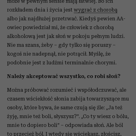
może w pewnym sensie mają łatwiej. Bo ich
rozkładem dnia i życia jest
wygrać z chorobą
albo jak najdłużej przetrwać. Kiedyś pewien AA-
owiec powiedział mi, że człowiek z chorobą
alkoholową jest jak słoń w pokoju pełnym ludzi.
Nie ma szans, żeby – gdy tylko się poruszy –
kogoś nie nadepnął, nie potrącił. Myślę, że
podobnie jest z ludźmi terminalnie chorymi.
Należy akceptować wszystko, co robi słoń?
Można próbować rozumieć i współodczuwać, ale
czasem wściekłość słonia zabija towarzyszące mu
osoby, które bywa, że same czują się źle: „Ja też
żyję, mnie też boli, słyszysz?”. „Co ty wiesz o bólu,
mnie to dopiero boli” – odpowiada słoń. Ale ból
to przecież ból. I wtedy się wściekasz, złościsz,