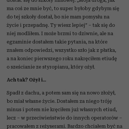
dostać się do szkoły filmowej. „Moja droga, jak
ma coś ze mnie być, to super byłoby gdybym się
do tej szkoły dostał, bo nie mam pomysłu na
życie i przepadnę. Ty wiesz lepiej” – tak się do
niej modliłem. I może brzmi to dziwnie, ale na
egzaminie dostałem takie pytania, na które
znałem odpowiedzi, wszystko szło jak z płatka,
a na koniec pierwszego roku nakręciłem etiudę
o sześcianie ze styropianu, który ożył.
Ach tak? Ożył i...
Spadł z dachu, a potem sam się na nowo złożył,
bo miał własne życie. Dostałem za niego tróję
minus i potem nie kręciłem już własnych etiud,
lecz – w przeciwieństwie do innych operatorów –
pracowałem z reżyserami. Bardzo chciałem być na