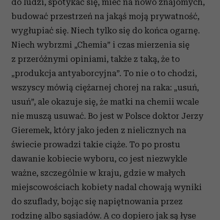
do ludzi, spotykać się, mieć na nowo znajomych,
budować przestrzeń na jakąś moją prywatność,
wygłupiać się. Niech tylko się do końca ogarnę.
Niech wybrzmi „Chemia” i czas mierzenia się
z przeróżnymi opiniami, także z taką, że to
„produkcja antyaborcyjna”. To nie o to chodzi,
wszyscy mówią ciężarnej chorej na raka: „usuń,
usuń”, ale okazuje się, że matki na chemii wcale
nie muszą usuwać. Bo jest w Polsce doktor Jerzy
Gieremek, który jako jeden z nielicznych na
świecie prowadzi takie ciąże. To po prostu
dawanie kobiecie wyboru, co jest niezwykle
ważne, szczególnie w kraju, gdzie w małych
miejscowościach kobiety nadal chowają wyniki
do szuflady, bojąc się napiętnowania przez
rodzinę albo sąsiadów. A co dopiero jak są łyse