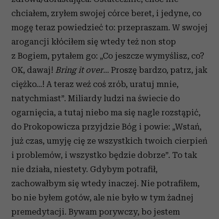
chciałem, zryłem swojej córce beret, i jedyne, co
mogę teraz powiedzieć to: przepraszam. W swojej
arogancji kłóciłem się wtedy też non stop
z Bogiem, pytałem go: „Co jeszcze wymyślisz, co?
OK, dawaj!
Bring it over
... Proszę bardzo, patrz, jak
ciężko...! A teraz weź coś zrób, uratuj mnie,
natychmiast”. Miliardy ludzi na świecie do
ogarnięcia, a tutaj niebo ma się nagle rozstąpić,
do Prokopowicza przyjdzie Bóg i powie: „Wstań,
już czas, umyję cię ze wszystkich twoich cierpień
i problemów, i wszystko będzie dobrze”. To tak
nie działa, niestety. Gdybym potrafił,
zachowałbym się wtedy inaczej. Nie potrafiłem,
bo nie byłem gotów, ale nie było w tym żadnej
premedytacji. Bywam porywczy, bo jestem