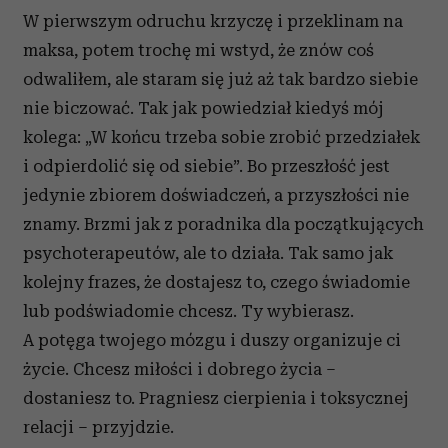
Partnerzy mogą połączyć te informacje z innymi danymi
W pierwszym odruchu krzyczę i przeklinam na
otrzymanymi od Ciebie lub uzyskanymi podczas
maksa, potem trochę mi wstyd, że znów coś
korzystania z ich usług.
odwaliłem, ale staram się już aż tak bardzo siebie
nie biczować. Tak jak powiedział kiedyś mój
kolega: „W końcu trzeba sobie zrobić przedziałek
i odpierdolić się od siebie”. Bo przeszłość jest
jedynie zbiorem doświadczeń, a przyszłości nie
znamy. Brzmi jak z poradnika dla początkujących
psychoterapeutów, ale to działa. Tak samo jak
kolejny frazes, że dostajesz to, czego świadomie
lub podświadomie chcesz. Ty wybierasz.
A potęga twojego mózgu i duszy organizuje ci
życie. Chcesz miłości i dobrego życia –
dostaniesz to. Pragniesz cierpienia i toksycznej
relacji – przyjdzie.