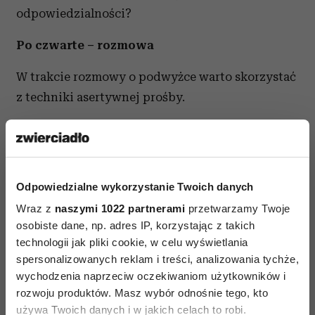
odpowiedzialności?
Po czwarte – rozmowa
W trakcie rozmowy o podwyżce warto skorzystać
z techniki asertywnej prośby.
Krok1
: krótko i rzeczowo opisz sytuację. Np.
od
x czasu moje wynagrodzenie jest na tym samym
poziomie. W tym czasie moje obowiązki wzrosły,
Odpowiedzialne wykorzystanie Twoich danych
zakres odpowiedzialności zwiększył się o x,
Wraz z
naszymi 1022 partnerami
przetwarzamy Twoje
obsługuję x razy więcej klientów, zdobyłam dla
osobiste dane, np. adres IP, korzystając z takich
firmy kontrakty warte x itd.
technologii jak pliki cookie, w celu wyświetlania
spersonalizowanych reklam i treści, analizowania tychże,
Krok 2
: po prostu poproś -
a zatem, czy dasz mi
wychodzenia naprzeciw oczekiwaniom użytkowników i
podwyżkę
?
rozwoju produktów. Masz wybór odnośnie tego, kto
używa Twoich danych i w jakich celach to robi.
Krok 3
: gdy ze strony szefa pojawiają się uniki