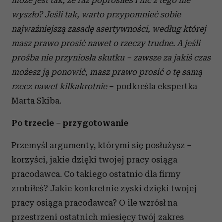
może jest tak, że raz poprosiłeś i nic z tego nie
wyszło? Jeśli tak, warto przypomnieć sobie
najważniejszą zasadę asertywności, według której
masz prawo prosić nawet o rzeczy trudne. A jeśli
prośba nie przyniosła skutku – zawsze za jakiś czas
możesz ją ponowić, masz prawo prosić o tę samą
rzecz nawet kilkakrotnie
– podkreśla ekspertka
Marta Skiba.
Po trzecie – przygotowanie
Przemyśl argumenty, którymi się posłużysz –
korzyści, jakie dzięki twojej pracy osiąga
pracodawca. Co takiego ostatnio dla firmy
zrobiłeś? Jakie konkretnie zyski dzięki twojej
pracy osiąga pracodawca? O ile wzrósł na
przestrzeni ostatnich miesięcy twój zakres