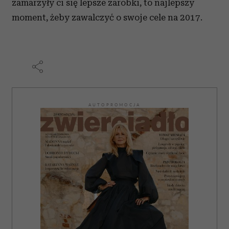
zamarzyły ci się lepsze zarobki, to najlepszy
otrzymanymi od Ciebie lub uzyskanymi podczas
korzystania z ich usług.
moment, żeby zawalczyć o swoje cele na 2017.
AUTOPROMOCJA