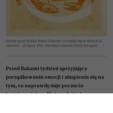
Osoby spod znaku Raka (Cancer) urodziły się w dniach 21
czerwca – 22 lipca. (Fot. Fototeca Gilardi/Getty Images)
Przed Rakami tydzień sprzyjający
porządkowaniu emocji i skupieniu się na
tym, co naprawdę daje poczucie
bezpieczeństwa. Możesz dojść do
ważnych wniosków dotyczących relacji,
pracy lub planów na najbliższe miesiące.