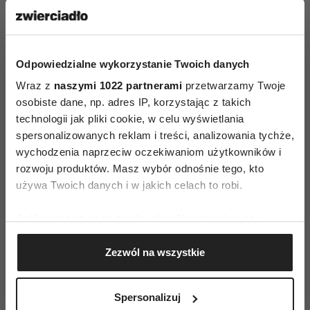
włosów
Nivea Baby
chroni skórę głowy przed
wysuszeniem i podrażnieniami już od 1 dnia
życia. Nie zawiera parabenów, alkoholu,
barwników, mydła i ma pH przyjazne dla skóry.
Odpowiedzialne wykorzystanie Twoich danych
Do kompletu polecamy micelarny płyn do mycia
Wraz z
naszymi 1022 partnerami
przetwarzamy Twoje
ciała oraz płyn oczyszczający!
osobiste dane, np. adres IP, korzystając z takich
technologii jak pliki cookie, w celu wyświetlania
spersonalizowanych reklam i treści, analizowania tychże,
wychodzenia naprzeciw oczekiwaniom użytkowników i
rozwoju produktów. Masz wybór odnośnie tego, kto
używa Twoich danych i w jakich celach to robi.
Jeśli wyrazisz na to zgodę, chcielibyśmy również:
Gromadzić dane dotyczące Twojej lokalizacji
Zezwól na wszystkie
geograficznej z dokładnością nawet do kilku metrów
Identyfikować Twoje urządzenie, aktywnie
analizując charakteryzującego je zbiory danych
Spersonalizuj
(fingerprinting, czyli wirtualny odcisk palca)