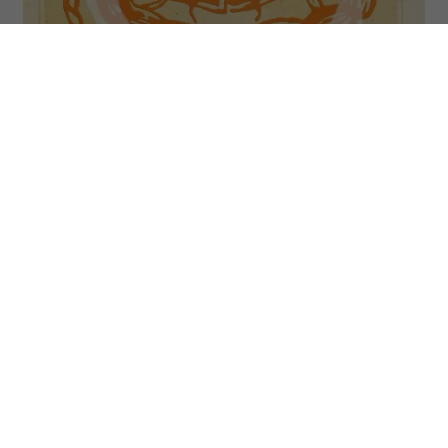
Osoby spod znaku Raka (Cancer) urodziły się w dniach 21
czerwca – 22 lipca. (Fot. Fototeca Gilardi/Getty Images)
Przed Rakami tydzień sprzyjający
porządkowaniu emocji i skupieniu się na
tym, co naprawdę daje poczucie
bezpieczeństwa. Możesz dojść do
ważnych wniosków dotyczących relacji,