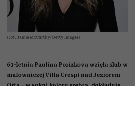
(Fot. Jamie McCarthy/Getty Images)
61-letnia Paulina Porizkova wzięła ślub w
malowniczej Villa Crespi nad Jeziorem
Orta – w sukni koloru srebra, dokładnie
takiego jak jej włosy. Supermodelka
świadomie odpuściła biel, ale jej wybór
nie miał nic wspólnego z tym, że to już
drugie jej małżeństwo.