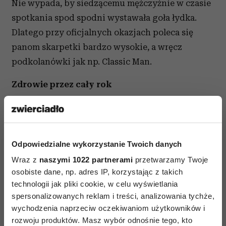
Nie wypada, by siedzącemu mężczyźnie w czasie
spotkania spod spodni wystawała goła łydka.
Dlatego przy oficjalnych okazjach poleca się
panom skarpetki bardzo wysokie, a wręcz
podkolanówki jak np. Classic Man.
Zdrowie przez cały rok
Nogi to część ciała, która wyjątkowo ciężko znosi
zapracowany, zabiegany tryb życia. To właśnie
one odczuwają wiele chorób trapiących nasze
Odpowiedzialne wykorzystanie Twoich danych
ciała. Ich obrzęk pojawia się przez kłopoty
Wraz z
naszymi 1022 partnerami
przetwarzamy Twoje
z nerkami, tarczycą, czy sercem. Reagują bólem
osobiste dane, np. adres IP, korzystając z takich
i opuchlizną na przepracowanie, nadmiar
technologii jak pliki cookie, w celu wyświetlania
treningu, czy w reakcji na leki. Z tym problemem
spersonalizowanych reklam i treści, analizowania tychże,
wychodzenia naprzeciw oczekiwaniom użytkowników i
zmaga się wiele osób.
rozwoju produktów. Masz wybór odnośnie tego, kto