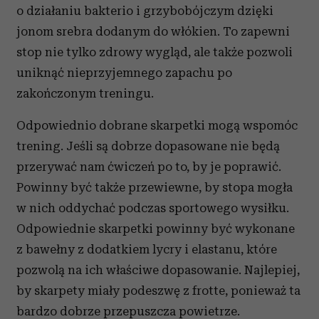
Partnerzy mogą połączyć te informacje z innymi danymi
o działaniu bakterio i grzybobójczym dzięki
otrzymanymi od Ciebie lub uzyskanymi podczas
jonom srebra dodanym do włókien. To zapewni
korzystania z ich usług.
stop nie tylko zdrowy wygląd, ale także pozwoli
uniknąć nieprzyjemnego zapachu po
zakończonym treningu.
Odpowiednio dobrane skarpetki mogą wspomóc
trening. Jeśli są dobrze dopasowane nie będą
przerywać nam ćwiczeń po to, by je poprawić.
Powinny być także przewiewne, by stopa mogła
w nich oddychać podczas sportowego wysiłku.
Odpowiednie skarpetki powinny być wykonane
z bawełny z dodatkiem lycry i elastanu, które
pozwolą na ich właściwe dopasowanie. Najlepiej,
by skarpety miały podeszwę z frotte, ponieważ ta
bardzo dobrze przepuszcza powietrze.