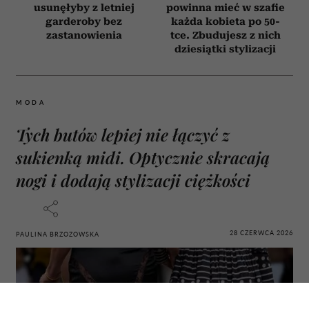
usunęłyby z letniej
powinna mieć w szafie
garderoby bez
każda kobieta po 50-
zastanowienia
tce. Zbudujesz z nich
dziesiątki stylizacji
MODA
Tych butów lepiej nie łączyć z
sukienką midi. Optycznie skracają
nogi i dodają stylizacji ciężkości
28 CZERWCA 2026
PAULINA BRZOZOWSKA