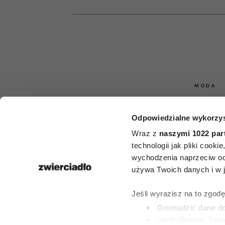
MODA
7 ubrań, któr
Odpowiedzialne wykorzys
nie kup
Wraz z
naszymi 1022 par
technologii jak pliki cook
profesjonalne 
wychodzenia naprzeciw oc
używa Twoich danych i w ja
„To obciach 
Jeśli wyrazisz na to zgod
pienięd
Gromadzić dane dot
Identyfikować Twoj