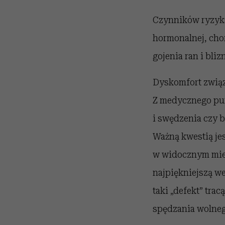
Czynników ryzyka
hormonalnej, cho
gojenia ran i blizn
Dyskomfort związ
Z medycznego pun
i swędzenia czy b
Ważną kwestią jes
w widocznym miejs
najpiękniejszą we
taki „defekt” tra
spędzania wolnego