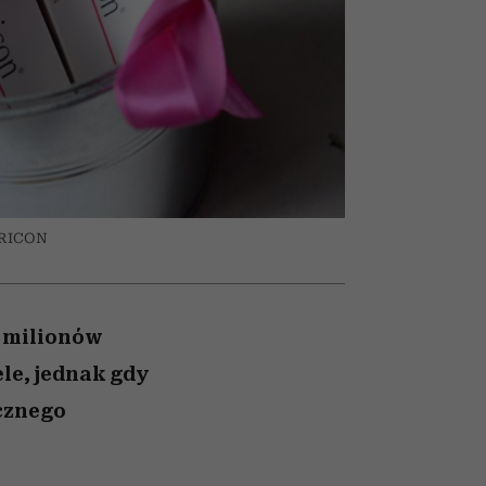
z noc
ady
psycholodzy
TRICON
9 milionów
le, jednak gdy
ycznego