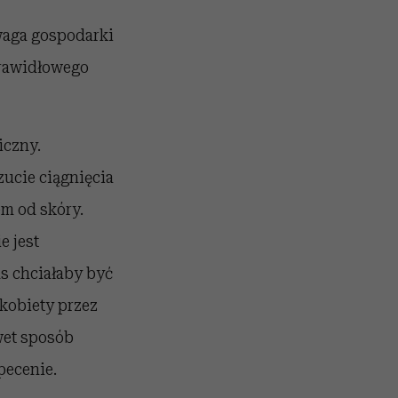
waga gospodarki
prawidłowego
iczny.
ucie ciągnięcia
em od skóry.
e jest
as chciałaby być
 kobiety przez
awet sposób
pecenie.