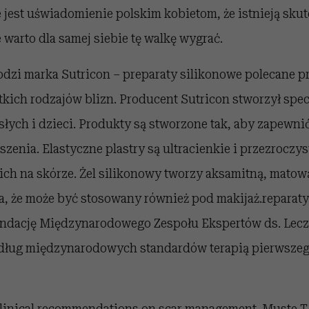
 jest uświadomienie polskim kobietom, że istnieją sku
e warto dla samej siebie tę walkę wygrać.
dzi marka Sutricon – preparaty silikonowe polecane pr
kich rodzajów blizn. Producent Sutricon stworzył spec
słych i dzieci. Produkty są stworzone tak, aby zapewn
oszenia. Elastyczne plastry są ultracienkie i przezroczy
ich na skórze. Żel silikonowy tworzy aksamitną, mato
a, że może być stosowany również pod makijaż.reparat
ndację Międzynarodowego Zespołu Ekspertów ds. Lecz
dług międzynarodowych standardów terapią pierwsze
clinical recommendations on scar management. Muste T