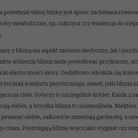
 powstania takiej blizny jest sporo: zachwiana równo
roby metaboliczne, np. cukrzyca czy tendencja do nie
.
any z blizną ma aspekt zarówno medyczny, jak i psych
ktu widzenia blizna może powodować przykurcze, ucz
rak elastyczności skóry. Dodatkowo odróżnia się kolor
t też brak komfortu psychicznego, nawet, jeśli blizna ni
cu na ciele. Dotyczy to szczególnie kobiet. Każda z n
rsją siebie, a brzydka blizna to uniemożliwia. Niektóre
cą pewność siebie, całkowicie zmieniają garderobę, a n
 czasu. Postrzegają bliznę wręcz jako stygmat czy osz