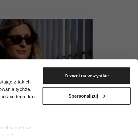
Zezwól na wszystkie
tając z takich
zowania tychże,
Spersonalizuj
ośnie tego, kto
o kilku metrów
 danych