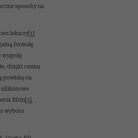
teczne sposoby na
zez lekarzy
[1]
jalną formułę
ić wygodę
ste, dzięki czemu
wą powłokę na
y silikonowe
enia Blizn
[1]
,
go wyboru
A, Cooter RD,