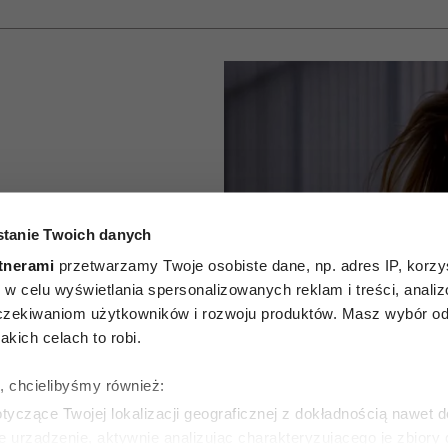
ych nigdy
tanie Twoich danych
ują
tnerami
przetwarzamy Twoje osobiste dane, np. adres IP, korzys
ie, w celu wyświetlania spersonalizowanych reklam i treści, anali
stylistki.
zekiwaniom użytkowników i rozwoju produktów. Masz wybór odn
kich celach to robi.
i strata
ę, chcielibyśmy również:
zy”
yczące Twojej lokalizacji geograficznej z dokładnością nawet d
e urządzenie, aktywnie analizując charakteryzującego je zbiory