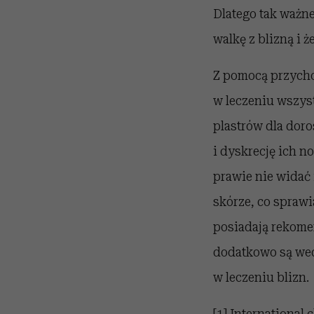
Dlatego tak ważne
walkę z blizną i ż
Z pomocą przycho
w leczeniu wszyst
plastrów dla doro
i dyskrecję ich n
prawie nie widać 
skórze, co sprawi
posiadają rekome
dodatkowo są we
w leczeniu blizn.
[1]
International 