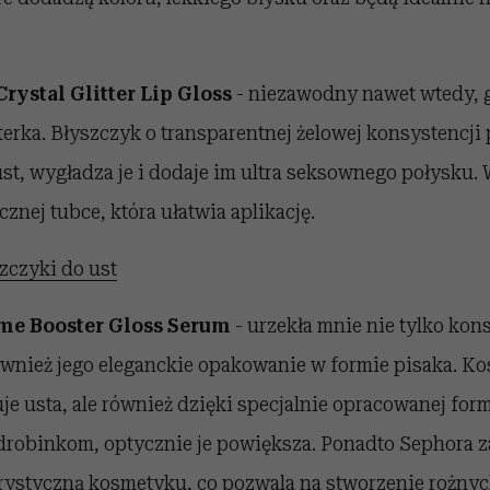
rystal Glitter Lip Gloss
- niezawodny nawet wtedy, 
erka. Błyszczyk o transparentnej żelowej konsystencji
st, wygładza je i dodaje im ultra seksownego połysku.
znej tubce, która ułatwia aplikację.
zczyki do ust
me Booster Gloss Serum
- urzekła mnie nie tylko kon
ównież jego eleganckie opakowanie w formie pisaka. Ko
uje usta, ale również dzięki specjalnie opracowanej for
robinkom, optycznie je powiększa. Ponadto Sephora 
rystyczną kosmetyku, co pozwala na stworzenie rożnyc