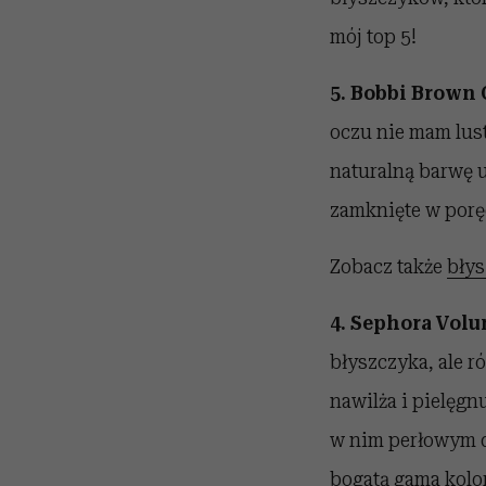
mój top 5!
5. Bobbi Brown C
oczu nie mam lust
naturalną barwę u
zamknięte w poręc
Zobacz także
błys
4. Sephora Volu
błyszczyka, ale r
nawilża i pielęgn
w nim perłowym d
bogatą gama kolo