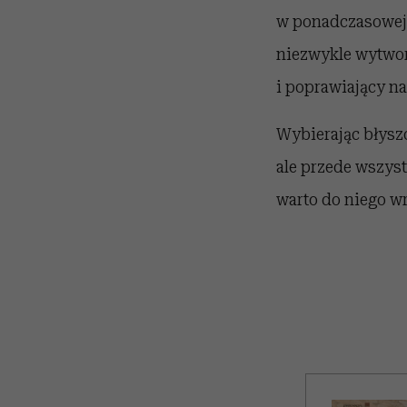
w ponadczasowej, 
niezwykle wytwor
i poprawiający na
Wybierając błysz
ale przede wszys
warto do niego wra