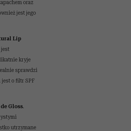
zapachem oraz
wnież jest jego
tural Lip
jest
ikatnie kryje
dealnie sprawdzi
est o filtr SPF
 de Gloss
.
zystymi
stko utrzymane