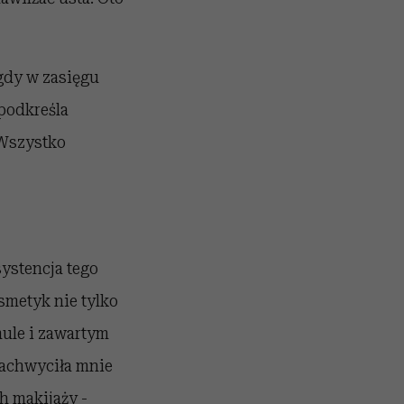
gdy w zasięgu
 podkreśla
 Wszystko
systencja tego
smetyk nie tylko
mule i zawartym
zachwyciła mnie
h makijaży -