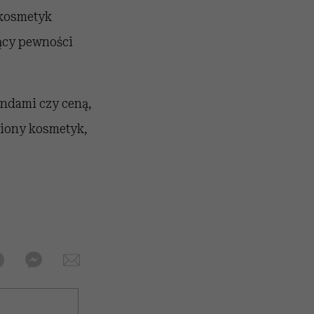
 kosmetyk
ący pewności
endami czy ceną,
biony kosmetyk,