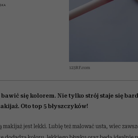
 5,
w
Raport Lyst ujawnił
Miller s. 5, odc. 6]
tysiące widzów
skuteczne
pamięć
uruchamia całą la
granicę
SKA
xie
najbardziej pożądane
podejrzeń
ubrania i marki sezonu
123RF.com
awić się kolorem. Nie tylko strój staje się bar
akijaż. Oto top 5 błyszczyków!
 makijaż jest lekki. Lubię też malować usta, wiec zaws
e dodadzą koloru, lekkiego błysku oraz będą idealnie n