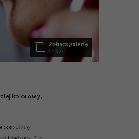
winę
najtrudniejszą próbę
Zobacz galerię
6 zdjęć
dziej kolorowy,
ze poszukuję
awilżać usta. Oto