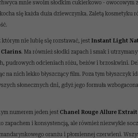
zachwyca mnie swoim słodkim cukierkowo - owocowym 
akocha się każda duża dziewczynka. Zaletą kosmetyku ró
ść.
 którym nie lubię się rozstawać, jest
Instant Light Na
 Clarins
. Ma również słodki zapach i smak i utrzymany 
h, pudrowych odcieniach różu, beżów i brzoskwini. Del
ąc na nich lekko błyszczący film. Poza tym błyszczyk i
szych słonecznych dni, gdyż jego formuła wzbogacona j
ym numerem jeden jest
Chanel Rouge Allure Extrait
ko zapachem i konsystencją, ale również niezwykle soc
 mandarynkowego oranżu i płomiennej czerwieni. Wszy