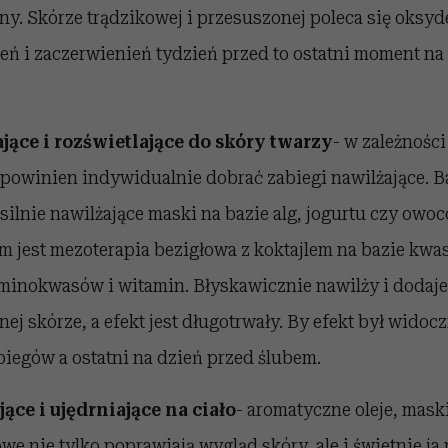
ny. Skórze trądzikowej i przesuszonej poleca się oksyd
ń i zaczerwienień tydzień przed to ostatni moment na
jące i rozświetlające do skóry twarzy
- w zależności
 powinien indywidualnie dobrać zabiegi nawilżające. 
silnie nawilżające maski na bazie alg, jogurtu czy owoc
 jest mezoterapia bezigłowa z koktajlem na bazie kwa
minokwasów i witamin. Błyskawicznie nawilży i dodaje
j skórze, a efekt jest długotrwały. By efekt był widocz
iegów a ostatni na dzień przed ślubem.
ące i ujędrniające na ciało
- aromatyczne oleje, mask
e nie tylko poprawiają wygląd skóry, ale i świetnie ja 