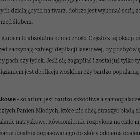
ych działających na twarz, dobrze jest wykonać serię 
przed ślubem.
 ślubem to absolutna konieczność. Często z tej okazji 
zed zaczynają zabiegi depilacji laserowej, by pozbyć si
y pach czy łydek. Jeśli się zagapiłaś i został już tylko t
ązaniem jest depilacja woskiem czy bardzo popularną 
skowe
- solarium jest bardzo szkodliwe a samoopalacz
złych Panien Młodych, które nie chcą straszyć bladą 
palanie natryskowe. Równomiernie rozpylona na ciało m
manie idealnie dopasowanego do skóry odcienia opalen