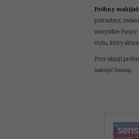
Próbny makijaż
potrzebny, zwłasz
wszystkie Panny 
stylu, który akur
Przy okazji próbn
nałożyć hennę.