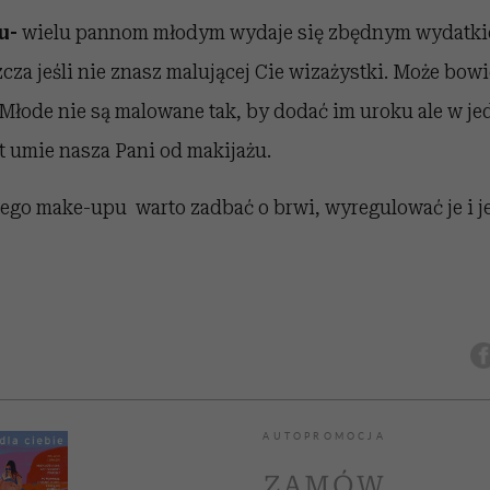
u-
wielu pannom młodym wydaje się zbędnym wydatkiem
cza jeśli nie znasz malującej Cie wizażystki. Może bowi
Młode nie są malowane tak, by dodać im uroku ale w j
at umie nasza Pani od makijażu.
ego make-upu warto zadbać o brwi, wyregulować je i je
AUTOPROMOCJA
ZAMÓW