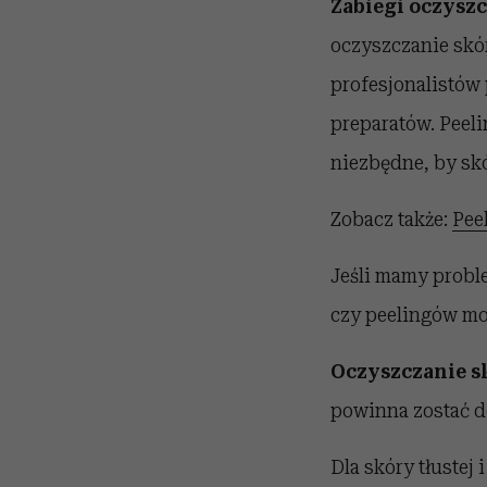
Zabiegi oczyszc
oczyszczanie skór
profesjonalistów 
preparatów. Peel
niezbędne, by skó
Zobacz także:
Peel
Jeśli mamy probl
czy peelingów mo
Oczyszczanie s
powinna zostać d
Dla skóry tłustej