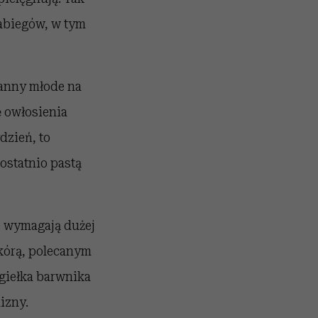
zabiegów, w tym
panny młode na
ę owłosienia
ydzień, to
ostatnio pastą
e wymagają dużej
skórą, polecanym
giełka barwnika
izny.