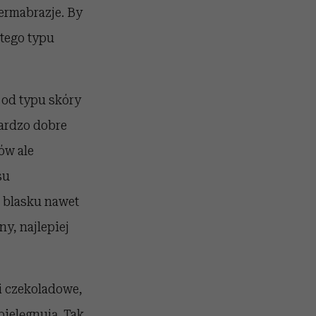
ermabrazje. By
 tego typu
 od typu skóry
Bardzo dobre
ów ale
su
 blasku nawet
ny, najlepiej
i czekoladowe,
pielęgnują. Tak