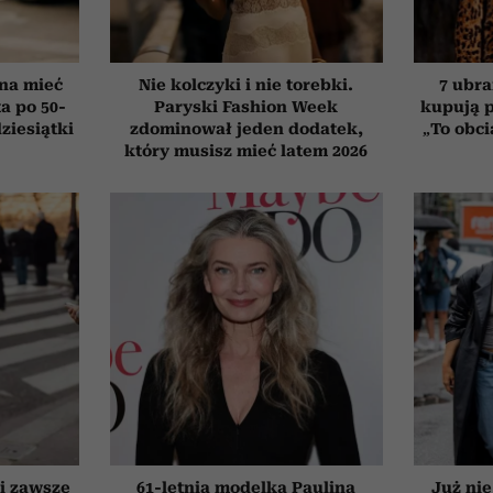
nna mieć
Nie kolczyki i nie torebki.
7 ubra
a po 50-
Paryski Fashion Week
kupują p
dziesiątki
zdominował jeden dodatek,
„To obci
który musisz mieć latem 2026
ki zawsze
61-letnia modelka Paulina
Już nie