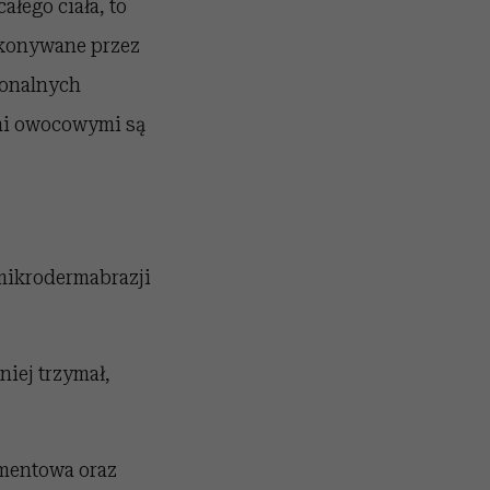
ałego ciała, to
wykonywane przez
jonalnych
ami owocowymi są
mikrodermabrazji
niej trzymał,
amentowa oraz