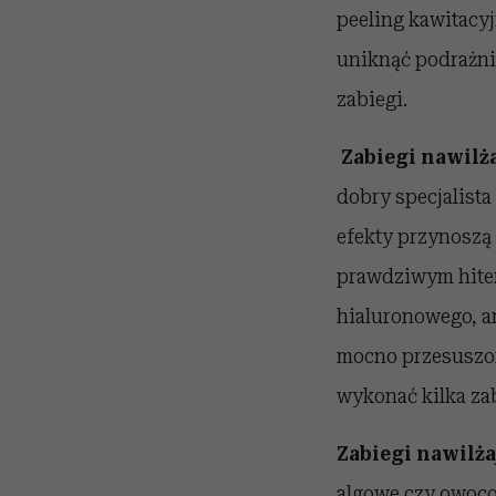
peeling kawitacyj
uniknąć podrażnie
zabiegi.
Zabiegi nawilża
dobry specjalista
efekty przynoszą 
prawdziwym hitem
hialuronowego, a
mocno przesuszone
wykonać kilka zab
Zabiegi nawilżaj
algowe czy owocow