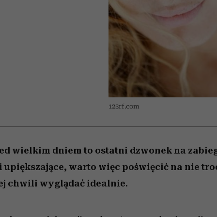
 5,
osób, które biorą na siebie za
powinien znać odpowiedź
Wiemy, gdzie go kupić
Miller s. 5, odc. 6]
sezon jesień–zima 2
mężczyzna jest mn
dużo
reaktywny”
123rf.com
ed wielkim dniem to ostatni dzwonek na zabie
i upiększające, warto więc poświęcić na nie tro
ej chwili wyglądać idealnie.