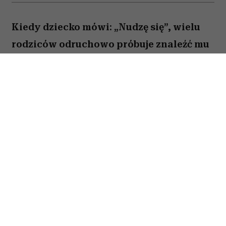
Kiedy dziecko mówi: „Nudzę się”, wielu
rodziców odruchowo próbuje znaleźć mu
jakieś zajęcie. Proponują wspólną
zabawę, podsuwają książkę albo
pozwalają włączyć bajkę. Novak Djoković
uważa jednak, że wcale nie trzeba
reagować w ten sposób. Jego zdaniem
nuda nie jest problemem, który należy jak
najszybciej rozwiązać. Przeciwnie. To
właśnie ona może pomóc dziecku
rozwijać wyobraźnię, samodzielność i
kreatywność.