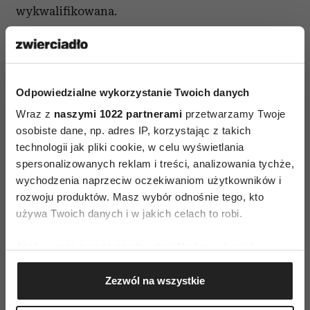
wykwalifikowana.
Ostatnie kryterium doboru szkoły rodzenia
zależy od tego, jak chcemy rodzić. Niektóre
szkoły poświęcają więcej uwagi porodowi
Odpowiedzialne wykorzystanie Twoich danych
naturalnemu, inne rozwijają tematykę
Wraz z
naszymi 1022 partnerami
przetwarzamy Twoje
znieczuleń, jakie można otrzymać podczas
osobiste dane, np. adres IP, korzystając z takich
porodu, jeszcze inne chętnie pogłębiają kwestię
technologii jak pliki cookie, w celu wyświetlania
tzw. cesarki. Przed wyborem szkoły dowiedzmy
spersonalizowanych reklam i treści, analizowania tychże,
wychodzenia naprzeciw oczekiwaniom użytkowników i
się, jakie jest nastawienie szkoły do interesującej
rozwoju produktów. Masz wybór odnośnie tego, kto
nas formy porodu i wybierzmy właśnie tą, która
używa Twoich danych i w jakich celach to robi.
spełni nasze oczekiwania pod tym względem.
Jeśli wyrazisz na to zgodę, chcielibyśmy również:
Warto chodzić do szkoły rodzenia. Zyskamy
Gromadzić dane dotyczące Twojej lokalizacji
podstawową wiedzę potrzebną podczas porodu,
Zezwól na wszystkie
geograficznej z dokładnością nawet do kilku metrów
poznamy techniki relaksacyjne i oddechowe,
Identyfikować Twoje urządzenie, aktywnie