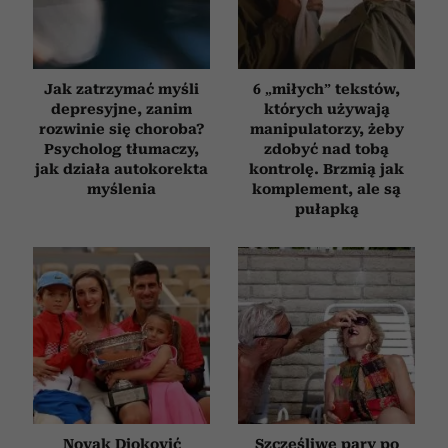
Jak zatrzymać myśli
6 „miłych” tekstów,
depresyjne, zanim
których używają
rozwinie się choroba?
manipulatorzy, żeby
Psycholog tłumaczy,
zdobyć nad tobą
jak działa autokorekta
kontrolę. Brzmią jak
myślenia
komplement, ale są
pułapką
Novak Djoković
Szczęśliwe pary po