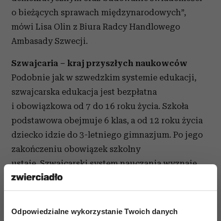
o bieżących sprawach międzynarodowych”,
mówi Lisa Olin z Biura Radcy Handlowego
Ambasady Szwecji.
Szwajcaria – kraj przyszłych naukowców
Podobnie jak w szwedzkim systemie edukacji,
szwajcarska edukacja jest bezpłatna
i obowiązkowa od 7 do 16 roku życia. Szkoła
podstawowa obejmuje 6 klas, a od 12 roku życia
dziecko idzie do 3-letniego gimnazjum. Po jego
zakończeniu obowiązek szkolny
ustaje. Szwajcarski system nauczania wyznaje
zasadę, że jeśli najmłodsi uczniowie nie opanują
idealnie podstaw, nie będą mogli dalej się
kształcić. Dlatego powtarzanie klasy zdarza się
Odpowiedzialne wykorzystanie Twoich danych
tutaj często i nie jest powodem do wstydu czy