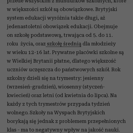
przede wszystkim z mundurków szkolnych, które
Wykorzystujemy pliki cookie do spersonalizowania treści
w większości szkół są obowiązkowe. Brytyjski
i reklam, aby oferować funkcje społecznościowe i
system edukacji wyróżnia także długi, aż
analizować ruch w naszej witrynie. Informacje o tym, jak
jedenastoletni obowiązek edukacji. Obejmuje
korzystasz z naszej witryny, udostępniamy partnerom
on szkołę podstawową, trwająca od 5. do 11.
społecznościowym, reklamowym i analitycznym.
roku życia, oraz
szkołę średnią
dla młodzieży
Partnerzy mogą połączyć te informacje z innymi danymi
otrzymanymi od Ciebie lub uzyskanymi podczas
w wieku 12-16 lat. Prywatne placówki szkolne są
korzystania z ich usług.
w Wielkiej Brytanii płatne, dlatego większość
uczniów uczęszcza do państwowych szkół. Rok
szkolny dzieli się na trymestry: jesienny
(wrzesień-grudzień), wiosenny (styczeń-
kwiecień) oraz letni (od kwietnia do lipca). Na
każdy z tych trymestrów przypada tydzień
wolnego. Szkoły na Wyspach Brytyjskich
borykają się jednak z problemem przepełnionych
klas - ma to negatywny wpływ na jakość nauki.