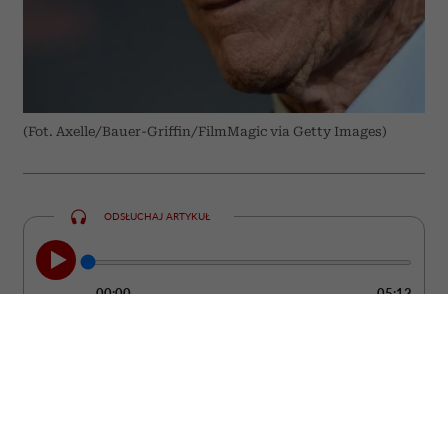
(Fot. Axelle/Bauer-Griffin/FilmMagic via Getty Images)
ODSŁUCHAJ ARTYKUŁ
00:00
05:12
Clint Eastwood nie udaje, że starość jest
łatwa. Jednocześnie od lat przekonuje, że