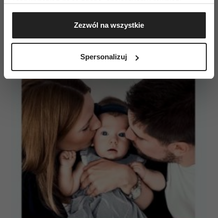
Jeśli wyrazisz na to zgodę, chcielibyśmy również:
próbowaliśmy - często skutecznie - zapomnieć.
Gromadzić dane dotyczące Twojej lokalizacji
Zezwól na wszystkie
geograficznej z dokładnością nawet do kilku metrów
Identyfikować Twoje urządzenie, aktywnie
analizując charakteryzującego je zbiory danych
Spersonalizuj
(fingerprinting, czyli wirtualny odcisk palca)
Dowiedz się więcej odnośnie tego, jak Twoje osobiste
dane są przetwarzane oraz ustaw własne preferencje w
sekcji szczegółów
. W Deklaracji plików cookie możesz
zmienić lub wycofać swoją zgodę w dowolnej chwili.
Wykorzystujemy pliki cookie do spersonalizowania treści
i reklam, aby oferować funkcje społecznościowe i
analizować ruch w naszej witrynie. Informacje o tym, jak
korzystasz z naszej witryny, udostępniamy partnerom
społecznościowym, reklamowym i analitycznym.
Partnerzy mogą połączyć te informacje z innymi danymi
otrzymanymi od Ciebie lub uzyskanymi podczas
korzystania z ich usług.