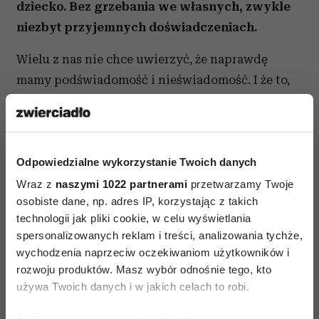
dziecko. Bez grzebania we własnych, zwykle
niezbyt przyjemnych doświadczeniach.
Wielu z nas nie chce uwierzyć, że naprawdę
mamy podświadomość i nieświadomość. I że to,
co przeżywamy jako świadomą część nas samych,
jest tylko czubkiem góry lodowej. Nie chcemy
uwierzyć, że póki nie zajmiemy się poszerzaniem
pola własnej świadomości - tak, by obszary
Odpowiedzialne wykorzystanie Twoich danych
podświadome i nieświadome były uświadamiane,
Wraz z
naszymi 1022 partnerami
przetwarzamy Twoje
osobiste dane, np. adres IP, korzystając z takich
włączane w obręb tego, co możemy zrozumieć -
technologii jak pliki cookie, w celu wyświetlania
naszym życiem kierują z ukrycia siły zupełnie
spersonalizowanych reklam i treści, analizowania tychże,
nam nieznane. Dlatego tak ważne jest
wychodzenia naprzeciw oczekiwaniom użytkowników i
przypomnienie sobie i włączenie w obręb
rozwoju produktów. Masz wybór odnośnie tego, kto
naszego dorosłego doświadczenia tego, co
używa Twoich danych i w jakich celach to robi.
przydarzyło się nam w dzieciństwie, a o czym