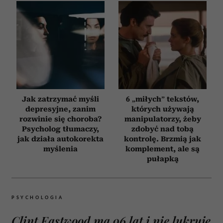
Jak zatrzymać myśli
6 „miłych” tekstów,
depresyjne, zanim
których używają
rozwinie się choroba?
manipulatorzy, żeby
Psycholog tłumaczy,
zdobyć nad tobą
jak działa autokorekta
kontrolę. Brzmią jak
myślenia
komplement, ale są
pułapką
PSYCHOLOGIA
Clint Eastwood ma 96 lat i nie lukruje