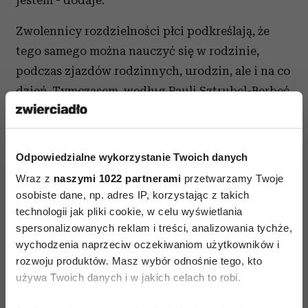
Zwolennicy rozdzielności płci podkreślają, że
tego samego można nauczyć się w rodzinie,
podczas zjazdów rodzinnych, urodzin, ale i na co
dzień. Tymczasem, według Pauli Sztrubel-Berbeć,
rodzina jest tworem zbyt jednorodnym, żeby na
jej podstawie nauczyć się wszelkich typów
zachowań ludzkich, respektowania odmiennych
Odpowiedzialne wykorzystanie Twoich danych
wartości, różnorodności świata.
-
Nawet
Wraz z
naszymi 1022 partnerami
przetwarzamy Twoje
zwierzęta upodobniają się do członków rodziny,
osobiste dane, np. adres IP, korzystając z takich
przyjmują jej styl funkcjonowania, a co dopiero
technologii jak pliki cookie, w celu wyświetlania
spersonalizowanych reklam i treści, analizowania tychże,
ludzcy jej członkowie – dodaje pół żartem, pół
wychodzenia naprzeciw oczekiwaniom użytkowników i
serio.
rozwoju produktów. Masz wybór odnośnie tego, kto
używa Twoich danych i w jakich celach to robi.
Kolejnym niebezpieczeństwem jakie zauważa
terapeutka, związanym z odseparowaniem od