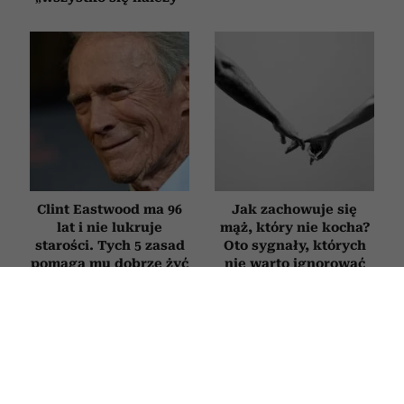
Clint Eastwood ma 96
Jak zachowuje się
lat i nie lukruje
mąż, który nie kocha?
starości. Tych 5 zasad
Oto sygnały, których
pomaga mu dobrze żyć
nie warto ignorować
mimo upływu lat
PSYCHOLOGIA
Nie zmieniasz zdjęcia profilowego od