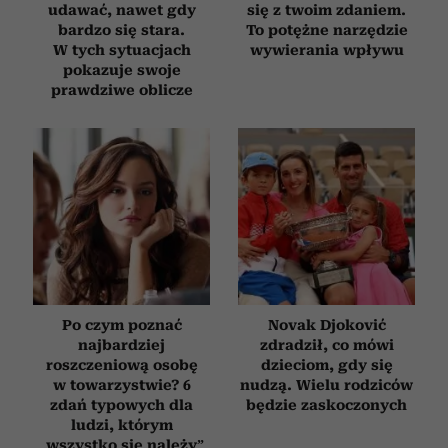
udawać, nawet gdy
się z twoim zdaniem.
bardzo się stara.
To potężne narzędzie
W tych sytuacjach
wywierania wpływu
pokazuje swoje
prawdziwe oblicze
Po czym poznać
Novak Djoković
najbardziej
zdradził, co mówi
roszczeniową osobę
dzieciom, gdy się
w towarzystwie? 6
nudzą. Wielu rodziców
zdań typowych dla
będzie zaskoczonych
ludzi, którym
„wszystko się należy”