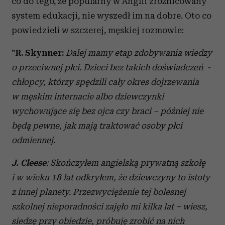
co do tego, że popularny w Anglii zróżnicowany
system edukacji, nie wyszedł im na dobre. Oto co
powiedzieli w szczerej, męskiej rozmowie:
"R. Skynner:
Dalej mamy etap zdobywania wiedzy
o przeciwnej płci. Dzieci bez takich doświadczeń -
chłopcy, którzy spędzili cały okres dojrzewania
w męskim internacie albo dziewczynki
wychowujące się bez ojca czy braci – później nie
będą pewne, jak mają traktować osoby płci
odmiennej.
J. Cleese
: Skończyłem angielską prywatną szkołę
i w wieku 18 lat odkryłem, że dziewczyny to istoty
z innej planety. Przezwyciężenie tej bolesnej
szkolnej nieporadności zajęło mi kilka lat – wiesz,
siedzę przy obiedzie, próbuję zrobić na nich