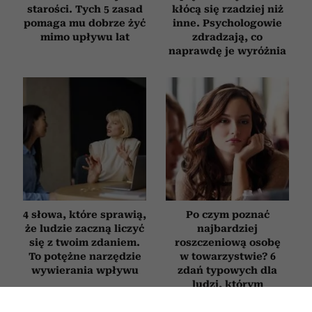
starości. Tych 5 zasad
kłócą się rzadziej niż
pomaga mu dobrze żyć
inne. Psychologowie
mimo upływu lat
zdradzają, co
naprawdę je wyróżnia
4 słowa, które sprawią,
Po czym poznać
że ludzie zaczną liczyć
najbardziej
się z twoim zdaniem.
roszczeniową osobę
To potężne narzędzie
w towarzystwie? 6
wywierania wpływu
zdań typowych dla
ludzi, którym
„wszystko się należy”