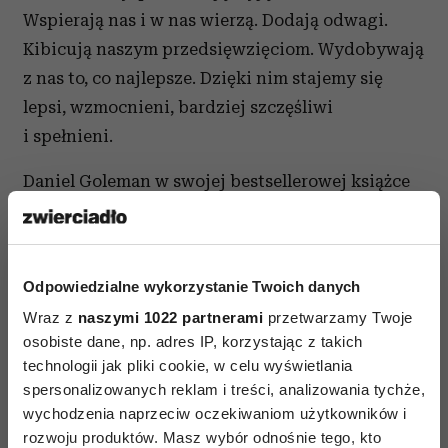
Wspierają nas i w nas wierzą. Dodają odwagi.
Kibicują naszym przedsięwzięciom. Wydobywają
z nas to, co najlepsze. Dzięki nim stajemy się
lepsi, wzmocnieni, bardziej szczęśliwi
i spełnieni.
Daniel Goleman w swojej bestsellerowej książce
„Inteligencja społeczna” (Media Rodzina 2007)
pisze: zapomnijcie o swojej
samowystarczalności, wszystko, co w waszym
Odpowiedzialne wykorzystanie Twoich danych
życiu najważniejsze, dzieje się poprzez relacje
Wraz z
naszymi 1022 partnerami
przetwarzamy Twoje
z innymi. Podobnie Lillian Glass we
osobiste dane, np. adres IP, korzystając z takich
„Wspaniałych ludziach” (Rebis 1998)
technologii jak pliki cookie, w celu wyświetlania
przypomina, że to, co osiągamy, to, kim jesteśmy,
spersonalizowanych reklam i treści, analizowania tychże,
jest możliwe dzięki innym ludziom. Wspaniali
wychodzenia naprzeciw oczekiwaniom użytkowników i
rozwoju produktów. Masz wybór odnośnie tego, kto
ludzie to najlepsze, co możemy dostać od losu.