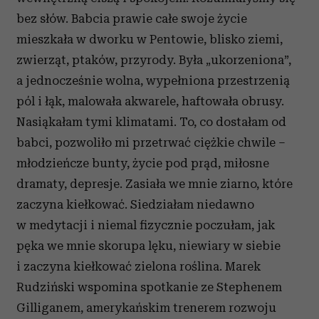
Partnerzy mogą połączyć te informacje z innymi danymi
bez słów. Babcia prawie całe swoje życie
otrzymanymi od Ciebie lub uzyskanymi podczas
korzystania z ich usług.
mieszkała w dworku w Pentowie, blisko ziemi,
zwierząt, ptaków, przyrody. Była „ukorzeniona”,
a jednocześnie wolna, wypełniona przestrzenią
pól i łąk, malowała akwarele, haftowała obrusy.
Nasiąkałam tymi klimatami. To, co dostałam od
babci, pozwoliło mi przetrwać ciężkie chwile –
młodzieńcze bunty, życie pod prąd, miłosne
dramaty, depresje. Zasiała we mnie ziarno, które
zaczyna kiełkować. Siedziałam niedawno
w medytacji i niemal fizycznie poczułam, jak
pęka we mnie skorupa lęku, niewiary w siebie
i zaczyna kiełkować zielona roślina. Marek
Rudziński wspomina spotkanie ze Stephenem
Gilliganem, amerykańskim trenerem rozwoju