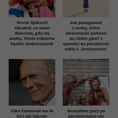
Novak Djoković
Jak postępować
zdradził, co mówi
z osobą, która
dzieciom, gdy się
nieustannie podnosi
nudzą. Wielu rodziców
na ciebie głos? 3
będzie zaskoczonych
sposoby na poradzenie
sobie z „krzykaczem”
Clint Eastwood ma 96
Szczęśliwe pary po
lat i nie lukruje
pięćdziesiątce nie