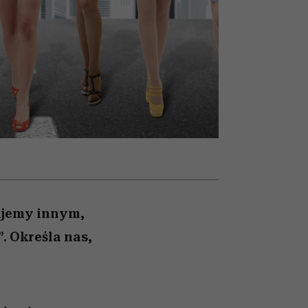
nił
relację z pieniędzmi
ane
zonu
kujemy innym,
. Określa nas,