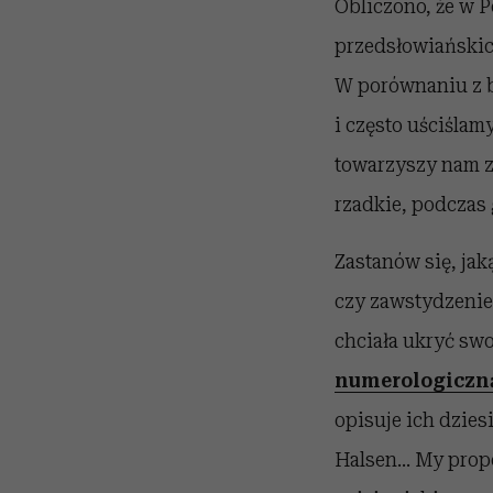
Obliczono, że w 
przedsłowiańskic
W porównaniu z b
i często uściślamy
towarzyszy nam z
rzadkie, podczas
Zastanów się, jak
czy zawstydzenie
chciała ukryć sw
numerologiczn
opisuje ich dzies
Halsen... My prop