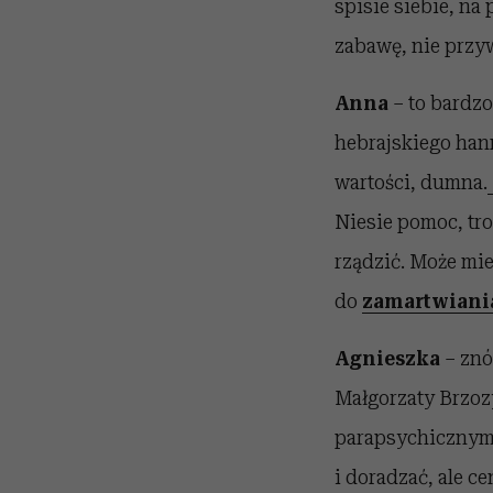
spisie siebie, na 
zabawę, nie przyw
Anna
– to bardzo
hebrajskiego han
wartości, dumna.
Niesie pomoc, tro
rządzić. Może mi
do
zamartwiania
Agnieszka
– znó
Małgorzaty Brzoz
parapsychicznymi
i doradzać, ale ce