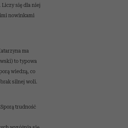
iczy się dla niej
lkimi nowinkami
 Katarzyna ma
ewski) to typowa
sporą wiedzą, co
rak silnej woli.
 Sporą trudność
nych wyróżnia się