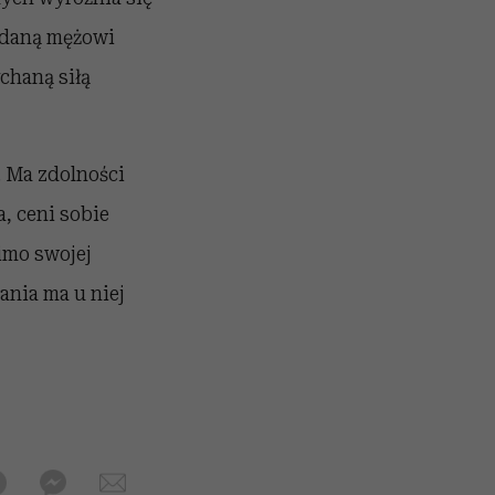
oddaną mężowi
chaną siłą
. Ma zdolności
, ceni sobie
imo swojej
ania ma u niej