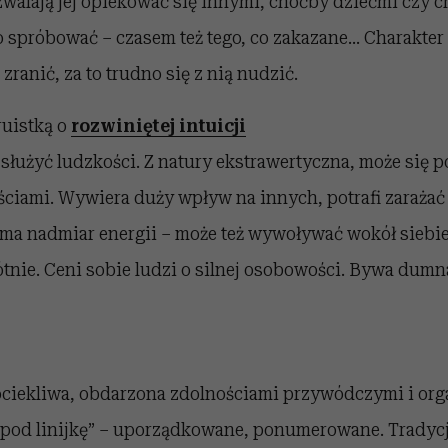
walają jej opiekować się innymi, choćby dziećmi czy c
spróbować – czasem też tego, co zakazane... Charakter
 zranić, za to trudno się z nią nudzić.
truistką o
rozwiniętej intuicji
 służyć ludzkości. Z natury ekstrawertyczna, może się 
iami. Wywiera duży wpływ na innych, potrafi zarażać s
ma nadmiar energii – może też wywoływać wokół siebie
ótnie. Ceni sobie ludzi o silnej osobowości. Bywa dumn
dociekliwa, obdarzona zdolnościami przywódczymi i or
 „pod linijkę” – uporządkowane, ponumerowane. Tradycj