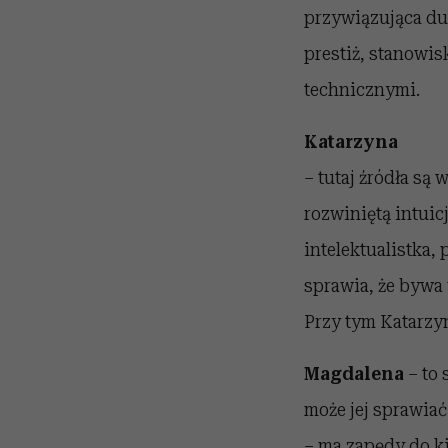
przywiązująca duż
prestiż, stanowis
technicznymi.
Katarzyna
– tutaj źródła są
rozwiniętą intuic
intelektualistka,
sprawia, że bywa 
Przy tym Katarzyn
Magdalena
– to 
może jej sprawia
– ma zapędy do ki