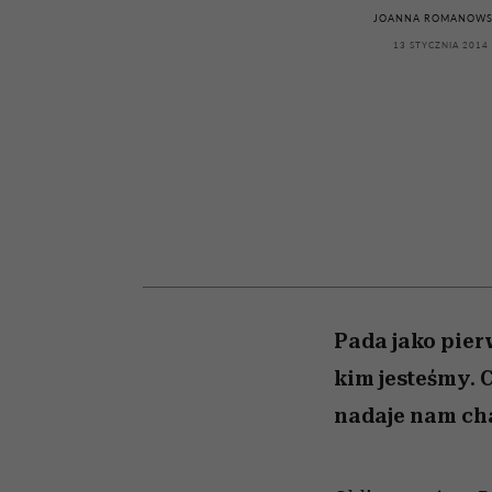
kawę z Kasią Miller”, s.
girls”
JOANNA ROMANOW
odc. 7]
13 STYCZNIA 2014
Pada jako pier
kim jesteśmy. 
nadaje nam cha