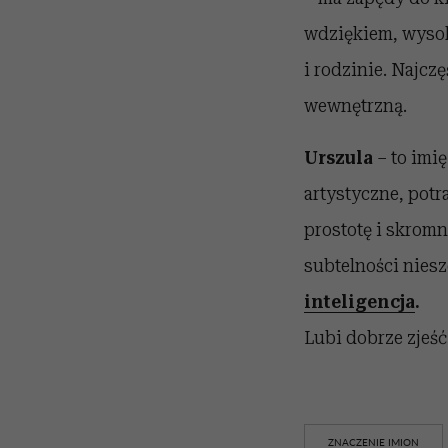
wdziękiem, wysoko
i rodzinie. Najcz
wewnętrzną.
Urszula
– to imię
artystyczne, potr
prostotę i skromn
subtelności niesz
inteligencja
.
Lubi dobrze zjeść
ZNACZENIE IMION