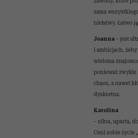
zawody, które poz
sama wszystkiego 
niełatwy. Łatwo ją
Joanna
– jest al
i ambicjach, żeby
wieloma znajomośc
ponieważ zwykle 
chaos, a nawet kł
dyskretna.
Karolina
– silna, uparta, 
Ceni sobie życie