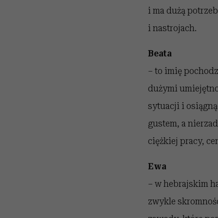
i ma dużą potrze
i nastrojach.
Beata
– to imię pochodz
dużymi umiejętnoś
sytuacji i osiąg
gustem, a nierzad
ciężkiej pracy, c
Ewa
– w hebrajskim ha
zwykle skromności