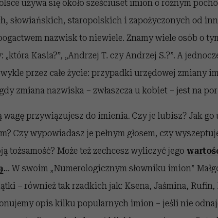
Polsce używa się około sześciuset imion o różnym poch
h, słowiańskich, staropolskich i zapożyczonych od in
ogactwem nazwisk to niewiele. Znamy wiele osób o t
: „która Kasia?”, „Andrzej T. czy Andrzej S.?”. A jednocz
wykle przez całe życie: przypadki urzędowej zmiany im
 gdy zmiana nazwiska – zwłaszcza u kobiet – jest na p
ą wagę przywiązujesz do imienia. Czy je lubisz? Jak g
m? Czy wypowiadasz je pełnym głosem, czy wyszeptuje
oją tożsamość? Może też zechcesz wyliczyć jego
wartoś
ą
.
.. W swoim „Numerologicznym słowniku imion” Małgo
iątki – również tak rzadkich jak: Ksena, Jaśmina, Rufin
onujemy opis kilku popularnych imion – jeśli nie odna