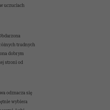
 w uczuciach
. Obdarzona
 różnych trudnych
rzona dobrym
ej stroni od
Ewa odznacza się
hętnie wybiera