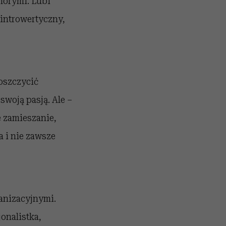
horymi. Lubi
 introwertyczny,
poszczycić
woją pasją. Ale –
 zamieszanie,
a i nie zawsze
ganizacyjnymi.
onalistka,