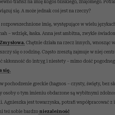
pewno trafisz na imię kogoś bliskiego, znajomego. Potrak
iązuj się. A może jednak coś jest na rzeczy?
 rozpowszechnione imię, występujące w wielu językac
nah – wdzięk, łaska. Anna jest ambitna, zwykle świado
Zmysłowa.
Chętnie działa na rzecz innych, wnosząc w 
szczy się o rodzinę. Często zresztą zajmuje w niej centr
eć skłonność do intryg i niestety – mimo dość pogodne
 się.
w pochodzenie greckie (hagnos – czysty, święty, bez s
y osoby o tym imieniu obdarzone są wybitnymi zdolno
. Agnieszka jest towarzyska, potrafi współpracować z
ni też sobie bardzo
niezależność