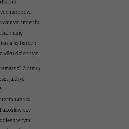
odzeniu –
nych narodów.
ym samym imieniu
eśnie imię
ienia są bardzo
orządku dziennym.
o używasz? Z dumą
sz, jakbyś
ć
rzata Brzoza
, Pakosław czy
jdziesz w tym