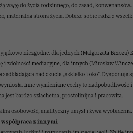
ą wagę do życia rodzinnego, do zasad, konwenansów... L
ko, materialna strona życia. Dobrze sobie radzi z wsze
 wyjątkowo niezgodne: dla jednych (Małgorzata Brzoza)
ję i zdolności mediacyjne, dla innych (Mirosław Wincz
 przedkładająca nad czucie „szkiełko i oko”. Dysponuje 
wyniosła. Inne wymieniane cechy to nadpobudliwość i b
a jest bardzo szlachetna, prostolinijna i pracowita.
silna osobowość, analityczny umysł i żywa wyobraźnia.
ć
współpraca z innymi
erowania ludźmi i narzucania im swojej woli. Na tle in