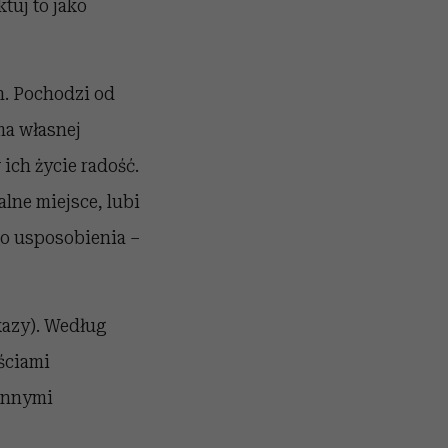
tuj to jako
h. Pochodzi od
ma własnej
ich życie radość.
alne miejsce, lubi
go usposobienia –
kazy). Według
ściami
 innymi