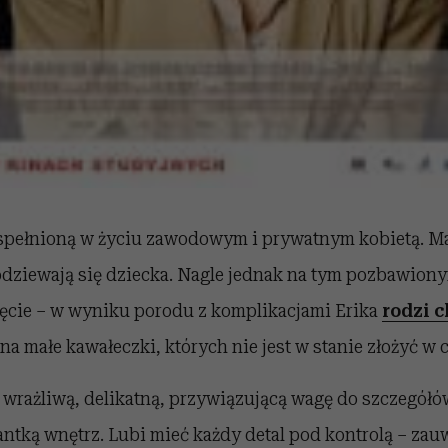
, spełnioną w życiu zawodowym i prywatnym kobietą. M
odziewają się dziecka. Nagle jednak na tym pozbawion
ięcie – w wyniku porodu z komplikacjami Erika
rodzi c
na małe kawałeczki, których nie jest w stanie złożyć w c
ą wrażliwą, delikatną, przywiązującą wagę do szczegółów
ntką wnętrz. Lubi mieć każdy detal pod kontrolą – zau