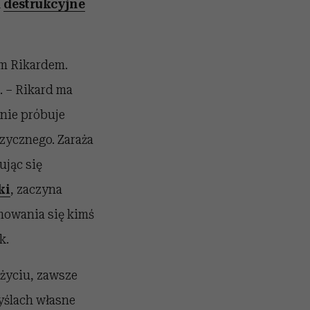
ą
destrukcyjne
ym Rikardem.
. – Rikard ma
nie próbuje
zycznego. Zaraża
ując się
ki
, zaczyna
jmowania się kimś
k.
 życiu, zawsze
yślach własne