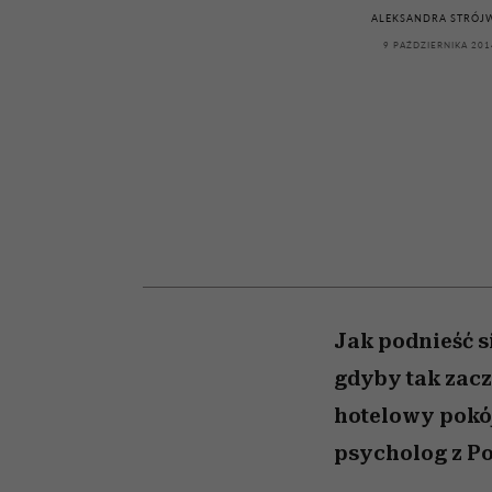
kawę z Kasią Miller”, s.
relację z pieniędzmi
ALEKSANDRA STRÓJ
odc. 7]
9 PAŹDZIERNIKA 201
Jak podnieść s
gdyby tak zacz
hotelowy pokó
psycholog z P