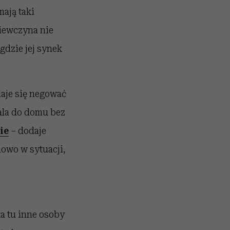
ają taki
ziewczyna nie
 gdzie jej synek
daje się negować
tala do domu bez
ie
– dodaje
nowo w sytuacji,
ka tu inne osoby