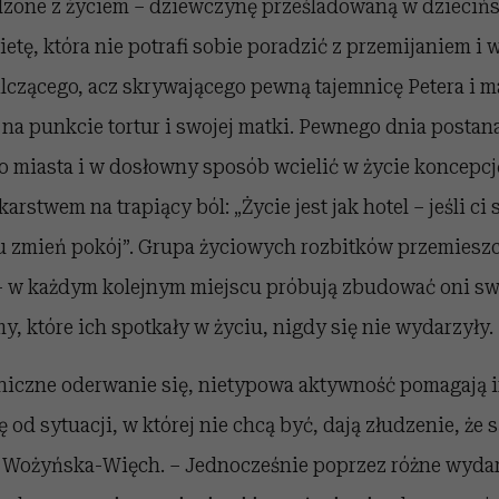
zone z życiem – dziewczynę prześladowaną w dziecińs
etę, która nie potrafi sobie poradzić z przemijaniem i 
lczącego, acz skrywającego pewną tajemnicę Petera i m
na punkcie tortur i swojej matki. Pewnego dnia postan
o miasta i w dosłowny sposób wcielić w życie koncepcj
arstwem na trapiący ból: „Życie jest jak hotel – jeśli ci 
u zmień pokój”. Grupa życiowych rozbitków przemieszc
 – w każdym kolejnym miejscu próbują zbudować oni s
y, które ich spotkały w życiu, nigdy się nie wydarzyły.
chiczne oderwanie się, nietypowa aktywność pomagają
ę od sytuacji, w której nie chcą być, dają złudzenie, że
a Wożyńska-Więch. – Jednocześnie poprzez różne wyda