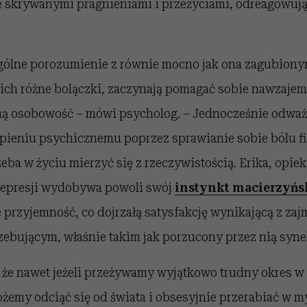
ze skrywanymi pragnieniami i przeżyciami, odreagowuj
ególne porozumienie z równie mocno jak ona zagubion
 ich różne bolączki, zaczynają pomagać sobie nawzajem
ną osobowość – mówi psycholog. – Jednocześnie odważ
rpieniu psychicznemu poprzez sprawianie sobie bólu fi
zeba w życiu mierzyć się z rzeczywistością. Erika, opiek
depresji wydobywa powoli swój
instynkt macierzyńs
 przyjemność, co dojrzałą satysfakcję wynikającą z za
zebującym, właśnie takim jak porzucony przez nią syne
 że nawet jeżeli przeżywamy wyjątkowo trudny okres w
emy odciąć się od świata i obsesyjnie przerabiać w m