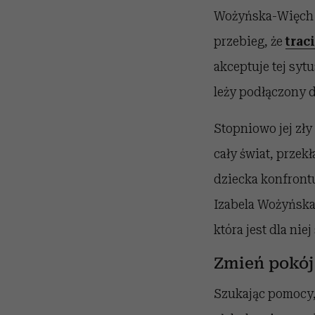
Wożyńska-Więch z
przebieg, że
trac
akceptuje tej sytu
leży podłączony 
Stopniowo jej zły
cały świat, przek
dziecka konfrontu
Izabela Wożyńska-
która jest dla ni
Zmień pokój
Szukając pomocy, 