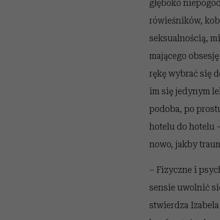
głęboko niepogod
rówieśników, kobi
seksualnością, mi
mającego obsesję 
rękę wybrać się d
im się jedynym lek
podoba, po prost
hotelu do hotelu
nowo, jakby traum
– Fizyczne i psy
sensie uwolnić si
stwierdza Izabel