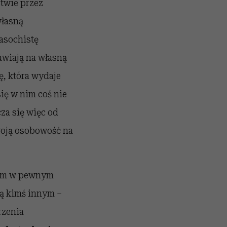
twie przez
własną
asochistę
awiają na własną
ę, która wydaje
się w nim coś nie
za się więc od
woją osobowość na
 im w pewnym
 są kimś innym –
rzenia