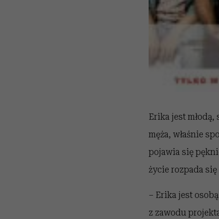
Erika jest młodą
męża, właśnie sp
pojawia się pękn
życie rozpada się 
– Erika jest osob
z zawodu projekta