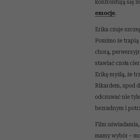
konfrontują się 
emocje
.
Erika czuje szcz
Pomimo że trapią
chorą, perwersyj
stawiać czoła cie
Erikę myślą, że tr
Rikardem, spod 
odczuwać nie tyle
bezradnym i potr
Film uświadamia,
mamy wybór – moż