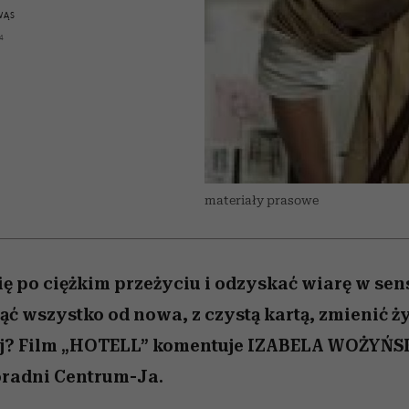
 5,
emocje sięgają zenitu
Raport Lyst ujawnił
Miller s. 5, odc. 6]
skuteczne
sposoby
bez gierek i domy
WĄS
najbardziej pożądane
4
ubrania i marki sezonu
materiały prasowe
ię po ciężkim przeżyciu i odzyskać wiarę w sens
ąć wszystko od nowa, z czystą kartą, zmienić ż
j? Film „HOTELL” komentuje IZABELA WOŻYŃ
oradni Centrum-Ja.