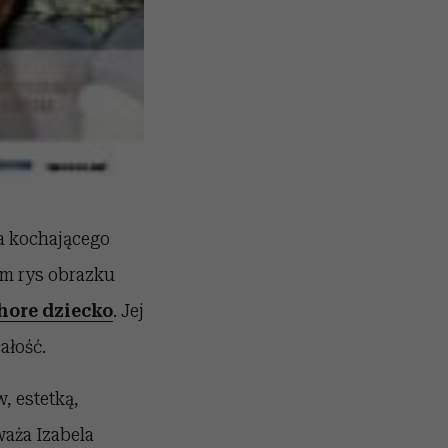
a kochającego
ym rys obrazku
hore dziecko
. Jej
ałość.
, estetką,
waża Izabela