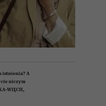
słów
cieszy się dużą
pamięć
popularnością na Netflixie
 istnienia? A
ycie niczym
SKA-WIĘCH,