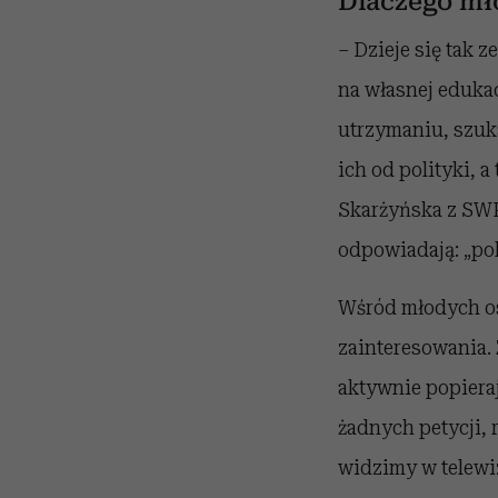
Dlaczego mło
– Dzieje się tak 
na własnej edukac
utrzymaniu, szuka
ich od polityki, 
Skarżyńska z SWP
odpowiadają: „pol
Wśród młodych os
zainteresowania. 
aktywnie popieraj
żadnych petycji, 
widzimy w telewi