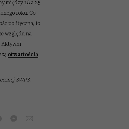
y między 18 a 25
nionego roku. Co
ść polityczną, to
ze względu na
– Aktywni
kszą
otwartością
łecznej SWPS.