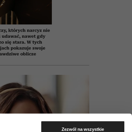
czy, których narcyz nie
i udawać, nawet gdy
o się stara. W tych
jach pokazuje swoje
awdziwe oblicze
Zezwól na wszystkie