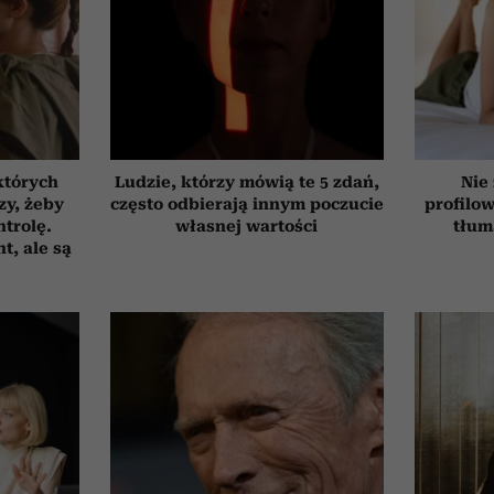
których
Ludzie, którzy mówią te 5 zdań,
Nie
zy, żeby
często odbierają innym poczucie
profilo
trolę.
własnej wartości
tłum
t, ale są