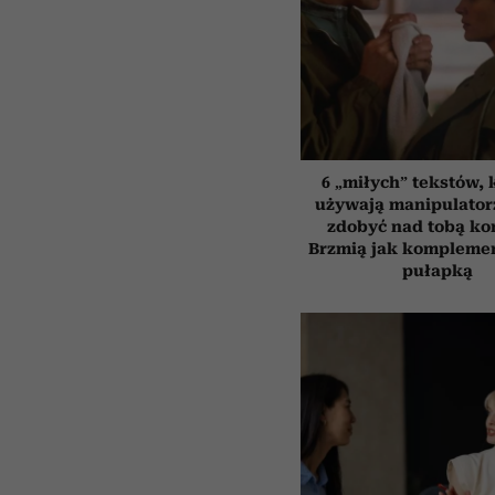
6 „miłych” tekstów, 
używają manipulator
zdobyć nad tobą kon
Brzmią jak komplemen
pułapką