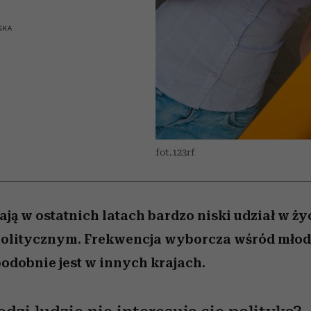
edź
 5,
j
Wiemy, gdzie go kupić
Miller s. 5, odc. 6]
niż się wydaje
sezon jesień–zima 2
SKA
fot.123rf
ją w ostatnich latach bardzo niski udział w ży
politycznym. Frekwencja wyborcza wśród mło
 podobnie jest w innych krajach.