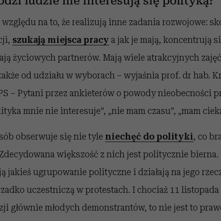
dzi ludzie nie interesują się polityką?
ze względu na to, że realizują inne zadania rozwojowe: 
ji,
szukają miejsca pracy
a jak je mają, koncentrują si
ją życiowych partnerów. Mają wiele atrakcyjnych zajęć
a także od udziału w wyborach – wyjaśnia prof. dr hab. K
S – Pytani przez ankieterów o powody nieobecności p
ityka mnie nie interesuje”, „nie mam czasu”, „mam ciek
ób obserwuje się nie tyle
niechęć do polityki
, co br
Zdecydowana większość z nich jest politycznie bierna.
ą jakieś ugrupowanie polityczne i działają na jego rzec
rzadko uczestniczą w protestach. I chociaż 11 listopada
zji głównie młodych demonstrantów, to nie jest to pra