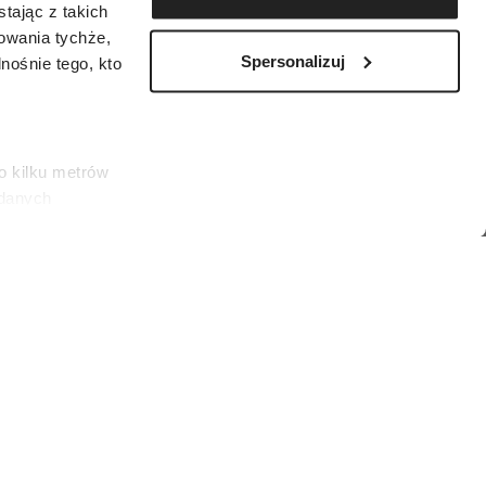
tając z takich
zowania tychże,
Spersonalizuj
ośnie tego, kto
o kilku metrów
 danych
łasne
ać swoją zgodę w
społecznościowe
12) (Fot. BEW Photo)
dostępniamy
nformacje z