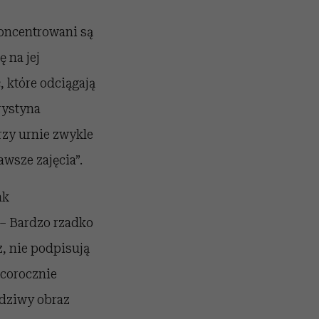
skoncentrowani są
ę na jej
, które odciągają
rystyna
rzy urnie zwykle
awsze zajęcia”.
ak
 – Bardzo rzadko
z, nie podpisują
 corocznie
wdziwy obraz