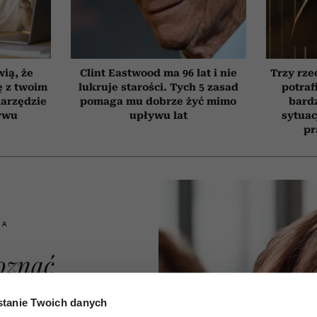
wią, że
Clint Eastwood ma 96 lat i nie
Trzy rze
ię z twoim
lukruje starości. Tych 5 zasad
potraf
narzędzie
pomaga mu dobrze żyć mimo
bardz
ywu
upływu lat
sytuac
pr
IA
oznać
iej
tanie Twoich danych