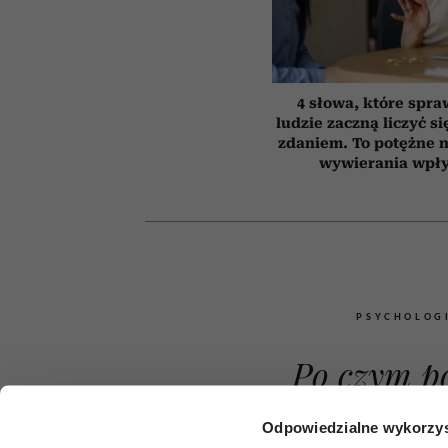
4 słowa, które spra
ludzie zaczną liczyć s
zdaniem. To potężne 
wywierania wpł
PSYCHOLOG
Po czym p
najbardz
Odpowiedzialne wykorzys