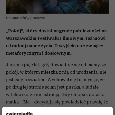
fot. materiały prasowe
„Pokój”, który dostał nagrodę publiczności na
Warszawskim Festiwalu Filmowym, też mówi
o trudnej nauce życia. O wyjściu na zewnątrz –
metaforycznym i dosłownym.
Jack ma pięć lat, gdy dowiaduje się od mamy, że
pokój, w którym mieszka z nią od urodzenia, nie
jest całym światem. Wychował się tu, myśląc, że
po drugiej stronie ścian jest pustka, a ludzie
w telewizorze nie istnieją. Gdy chłopak dorasta,
matka – Ma – decyduje się powiedzieć prawdę i z
jego pomocą podjąć walkę o wolność. Wkrótce