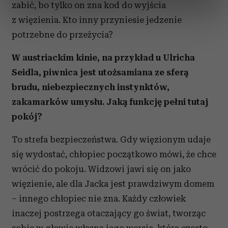
zabić, bo tylko on zna kod do wyjścia
dane są przetwarzane oraz ustaw własne preferencje w
z więzienia. Kto inny przyniesie jedzenie
sekcji szczegółów
. W Deklaracji plików cookie możesz
zmienić lub wycofać swoją zgodę w dowolnej chwili.
potrzebne do przeżycia?
Wykorzystujemy pliki cookie do spersonalizowania treści
W austriackim kinie, na przykład u Ulricha
i reklam, aby oferować funkcje społecznościowe i
Seidla, piwnica jest utożsamiana ze sferą
analizować ruch w naszej witrynie. Informacje o tym, jak
brudu, niebezpiecznych instynktów,
korzystasz z naszej witryny, udostępniamy partnerom
zakamarków umysłu. Jaką funkcję pełni tutaj
społecznościowym, reklamowym i analitycznym.
pokój?
Partnerzy mogą połączyć te informacje z innymi danymi
otrzymanymi od Ciebie lub uzyskanymi podczas
To strefa bezpieczeństwa. Gdy więzionym udaje
korzystania z ich usług.
się wydostać, chłopiec początkowo mówi, że chce
wrócić do pokoju. Widzowi jawi się on jako
więzienie, ale dla Jacka jest prawdziwym domem
– innego chłopiec nie zna. Każdy człowiek
inaczej postrzega otaczający go świat, tworząc
sobie w głowie własną jego wersję, która często