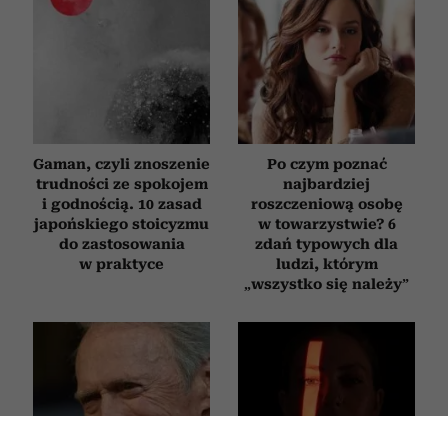
Gaman, czyli znoszenie
Po czym poznać
trudności ze spokojem
najbardziej
i godnością. 10 zasad
roszczeniową osobę
japońskiego stoicyzmu
w towarzystwie? 6
do zastosowania
zdań typowych dla
w praktyce
ludzi, którym
„wszystko się należy”