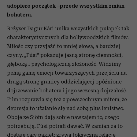
adopiero początek –przede wszystkim zmian
bohatera.
Reżyser Dagur Kári unika wszystkich pułapek tak
charakterystycznych dla hollywoodzkich filmów.
Miłość czy przyjaźń to mniej słowa, a bardziej
czyny. „Fúsi” pokazuje jasną stronę ciemności,
głęboką i psychologiczną złożoność. Widzimy
pełną gamę emocji towarzyszących przejściu na
drugą stronę granicy oddzielającej opóźnione
dojrzewanie bohatera i jego wczesną dojrzałość.
Film rozprawia się też z powszechnym mitem, że
depresja to użalanie się nad sobą plus lenistwo.
Oboje ze Sjöfn dają sobie nawzajem to, czego
potrzebują. Fúsi potrafi dawać. W zamian za to
dostaje cały pakiet: zrywa toksyczną relację