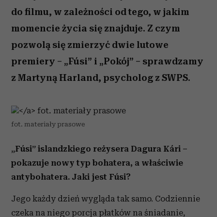
do filmu, w zależności od tego, w jakim
momencie życia się znajduje. Z czym
pozwolą się zmierzyć dwie lutowe
premiery – „Fúsi” i „Pokój” – sprawdzamy
z Martyną Harland, psycholog z SWPS.
fot. materiały prasowe
„Fúsi” islandzkiego reżysera Dagura Kári –
pokazuje nowy typ bohatera, a właściwie
antybohatera. Jaki jest Fúsi?
Jego każdy dzień wygląda tak samo. Codziennie
czeka na niego porcja płatków na śniadanie,