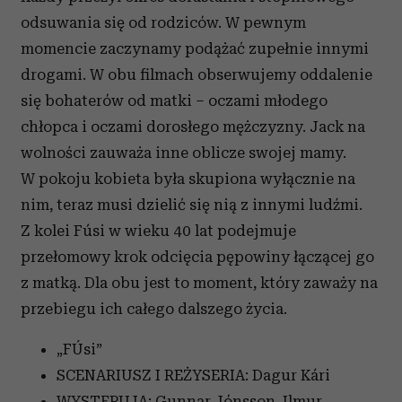
odsuwania się od rodziców. W pewnym
momencie zaczynamy podążać zupełnie innymi
drogami. W obu filmach obserwujemy oddalenie
się bohaterów od matki – oczami młodego
chłopca i oczami dorosłego mężczyzny. Jack na
wolności zauważa inne oblicze swojej mamy.
W pokoju kobieta była skupiona wyłącznie na
nim, teraz musi dzielić się nią z innymi ludźmi.
Z kolei Fúsi w wieku 40 lat podejmuje
przełomowy krok odcięcia pępowiny łączącej go
z matką. Dla obu jest to moment, który zaważy na
przebiegu ich całego dalszego życia.
„FÚsi”
SCENARIUSZ I REŻYSERIA: Dagur Kári
WYSTĘPUJĄ: Gunnar Jónsson, Ilmur