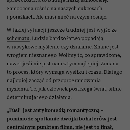
sprawczości, a to buduje naszą samoocenę.
Samoocena rośnie na naszych sukcesach
i porażkach. Ale musi mieć na czym rosnąć.
W takiej sytuacji jeszcze trudniej jest
wyjść ze
schematu
. Ludzie bardzo łatwo popadają
w nawykowe myślenie czy działanie. Znane jest
wrogiem nieznanego. Wolimy to, co sprawdzone,
nawet jeśli nie jest nam z tym najlepiej. Zmiana
to proces, który wymaga wysiłku i czasu. Dlatego
najlepiej zacząć od przeprogramowania
myślenia. To, jak człowiek postrzega świat, silnie
determinuje jego działania.
„Fúsi” jest antykomedią romantyczną –
pomimo że spotkanie dwójki bohaterów jest
centralnym punktem filmu, nie jest to finał,