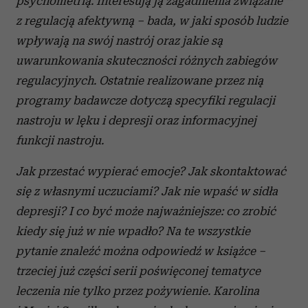
psychometrią. Interesują ją zagadnienia związane
Wykorzystujemy pliki cookie do spersonalizowania treści
z regulacją afektywną – bada, w jaki sposób ludzie
i reklam, aby oferować funkcje społecznościowe i
wpływają na swój nastrój oraz jakie są
analizować ruch w naszej witrynie. Informacje o tym, jak
korzystasz z naszej witryny, udostępniamy partnerom
uwarunkowania skuteczności różnych zabiegów
społecznościowym, reklamowym i analitycznym.
regulacyjnych. Ostatnie realizowane przez nią
Partnerzy mogą połączyć te informacje z innymi danymi
programy badawcze dotyczą specyfiki regulacji
otrzymanymi od Ciebie lub uzyskanymi podczas
nastroju w lęku i depresji oraz informacyjnej
korzystania z ich usług.
funkcji nastroju.
Jak przestać wypierać emocje? Jak skontaktować
się z własnymi uczuciami? Jak nie wpaść w sidła
depresji? I co być może najważniejsze: co zrobić
kiedy się już w nie wpadło? Na te wszystkie
pytanie znaleźć można odpowiedź w książce –
trzeciej już części serii poświęconej tematyce
leczenia nie tylko przez pożywienie. Karolina