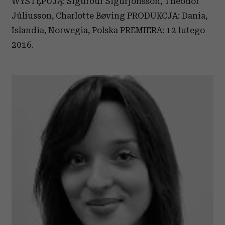
WYSTĘPUJĄ: Sigurður Sigurjónsson, Theódór
korzystania z ich usług.
Júliusson, Charlotte Bøving PRODUKCJA: Dania,
Islandia, Norwegia, Polska PREMIERA: 12 lutego
2016.