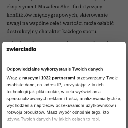
eksperyment Muzafera Sherifa dotyczący
konfliktów międzygrupowych, skierowanie
uwagi na wspólne cele i wartości może osłabić
destrukcyjny charakter każdego sporu.
Obejrzyj „Barany” i zastanów się:
Czy zdarzyło ci się stracić w życiu coś
cennego? Jak się wtedy czułaś? W jaki
Odpowiedzialne wykorzystanie Twoich danych
sposób poradziłaś sobie z tą sytuacją?
Wraz z
naszymi 1022 partnerami
przetwarzamy Twoje
Sądzisz, że bycie upartym się przydaje?
osobiste dane, np. adres IP, korzystając z takich
Dlaczego? Jaka jest różnica między byciem
technologii jak pliki cookie, w celu wyświetlania
upartym a wytrwałym?
spersonalizowanych reklam i treści, analizowania tychże,
W jaki sposób się dogadać z bliską osobą,
wychodzenia naprzeciw oczekiwaniom użytkowników i
rozwoju produktów. Masz wybór odnośnie tego, kto
gdy jesteś z nią w konflikcie?
używa Twoich danych i w jakich celach to robi.
Jak ci się podoba zakończenie filmu? Czy