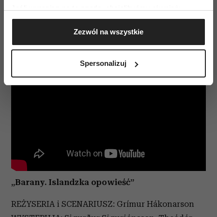
coś byś w nim zmieniła?
Jeśli wyrazisz na to zgodę, chcielibyśmy również:
Gromadzić dane dotyczące Twojej lokalizacji
Zezwól na wszystkie
geograficznej z dokładnością nawet do kilku metrów
Identyfikować Twoje urządzenie, aktywnie
analizując charakteryzującego je zbiory danych
Spersonalizuj
(fingerprinting, czyli wirtualny odcisk palca)
Dowiedz się więcej odnośnie tego, jak Twoje osobiste
dane są przetwarzane oraz ustaw własne preferencje w
sekcji szczegółów
. W Deklaracji plików cookie możesz
zmienić lub wycofać swoją zgodę w dowolnej chwili.
Wykorzystujemy pliki cookie do spersonalizowania treści
i reklam, aby oferować funkcje społecznościowe i
analizować ruch w naszej witrynie. Informacje o tym, jak
korzystasz z naszej witryny, udostępniamy partnerom
„Barany. Islandzka opowieść”
społecznościowym, reklamowym i analitycznym.
Partnerzy mogą połączyć te informacje z innymi danymi
REŻYSERIA i SCENARIUSZ: Grímur Hákonarson
otrzymanymi od Ciebie lub uzyskanymi podczas