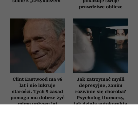
sobie z „krzykaczem”
pokazuje swoje
prawdziwe oblicze
Clint Eastwood ma 96
Jak zatrzymać myśli
lat i nie lukruje
depresyjne, zanim
starości. Tych 5 zasad
rozwinie się choroba?
pomaga mu dobrze żyć
Psycholog tłumaczy,
mimo upływu lat
jak działa autokorekta
myślenia
RODZICE