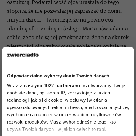
oszukują. Podejrzliwość ojca urastała do tego
stopnia, że nie pozwalał jej zapraszać do domu
innych dzieci – twierdząc, że na pewno coś
ukradną albo zrobią coś złego. Marta uświadamia
sobie, że to nie są jej przekonania, że to na skutek
nieufności ojca zakodowała sobie taką opinię na
temat ludzi.
Coach drąży dalej – pokazuje Marcie, jak program
Odpowiedzialne wykorzystanie Twoich danych
wgrany przez ojca rzutował przez lata na jej
Wraz z
naszymi 1022 partnerami
przetwarzamy Twoje
relacje: Marta dostrzega, że w dorosłym życiu
osobiste dane, np. adres IP, korzystając z takich
takie podejście przerzucało się na jej
technologii jak pliki cookie, w celu wyświetlania
młodzieńcze przyjaźnie, ciągle podejrzewała
spersonalizowanych reklam i treści, analizowania tychże,
innych, że ją oszukają, zrobią jej coś złego,
wychodzenia naprzeciw oczekiwaniom użytkowników i
dlatego nie była w stanie budować głębszych
rozwoju produktów. Masz wybór odnośnie tego, kto
używa Twoich danych i w jakich celach to robi.
relacji. Nie miała bazy pozytywnych