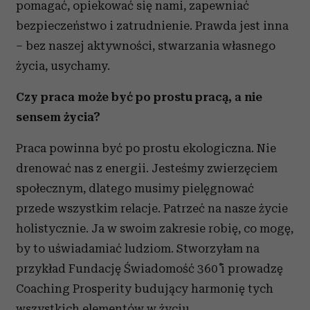
korzystasz z naszej witryny, udostępniamy partnerom
pomagać, opiekować się nami, zapewniać
społecznościowym, reklamowym i analitycznym.
bezpieczeństwo i zatrudnienie. Prawda jest inna
Partnerzy mogą połączyć te informacje z innymi danymi
– bez naszej aktywności, stwarzania własnego
otrzymanymi od Ciebie lub uzyskanymi podczas
życia, usychamy.
korzystania z ich usług.
Czy praca może być po prostu pracą, a nie
sensem życia?
Praca powinna być po prostu ekologiczna. Nie
drenować nas z energii. Jesteśmy zwierzęciem
społecznym, dlatego musimy pielęgnować
przede wszystkim relacje. Patrzeć na nasze życie
holistycznie. Ja w swoim zakresie robię, co mogę,
by to uświadamiać ludziom. Stworzyłam na
przykład Fundację Świadomość 360˚ i prowadzę
Coaching Prosperity budujący harmonię tych
wszystkich elementów w życiu.