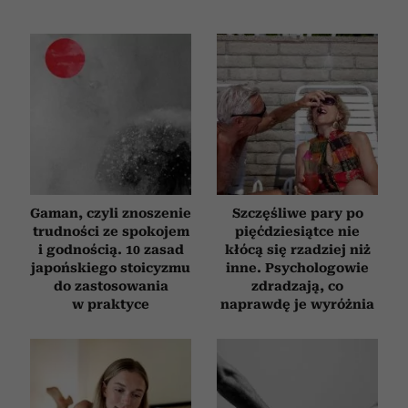
Gaman, czyli znoszenie
Szczęśliwe pary po
trudności ze spokojem
pięćdziesiątce nie
i godnością. 10 zasad
kłócą się rzadziej niż
japońskiego stoicyzmu
inne. Psychologowie
do zastosowania
zdradzają, co
w praktyce
naprawdę je wyróżnia