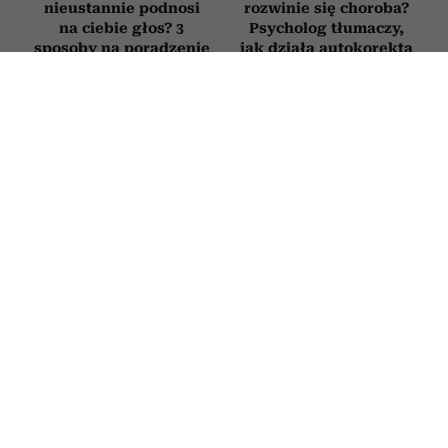
nieustannie podnosi
rozwinie się choroba?
na ciebie głos? 3
Psycholog tłumaczy,
sposoby na poradzenie
jak działa autokorekta
sobie z „krzykaczem”
myślenia
PSYCHOLOGIA
6 „miłych” tekstów, których używają
manipulatorzy, żeby zdobyć nad tobą
kontrolę. Brzmią jak komplement, ale
są pułapką
3 LIPCA 2026
ALEKSANDRA URBANIAK