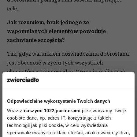
cele.
Jak rozumiem, brak jednego ze
wspomnianych elementów powoduje
zachwianie szczęścia?
Tak, gdyż warunkiem doświadczania dobrostanu
jest obecność w życiu tych wszystkich
elementów w równowadze. Można je realizować
niezależnie od siebie i mieć wymierne efekty, ale
dopiero realizacja wszystkich równocześnie
pozwala doświadczyć uczucia dobrostanu
Odpowiedzialne wykorzystanie Twoich danych
i szczęścia – niezależnie od posiadanego
Wraz z
naszymi 1022 partnerami
przetwarzamy Twoje
bogactwa. Kiedy brakuje jakiegoś elementu, to
osobiste dane, np. adres IP, korzystając z takich
tak jakby brakowało jakiejś cząstki nas. Wtedy
technologii jak pliki cookie, w celu wyświetlania
spersonalizowanych reklam i treści, analizowania tychże,
właśnie ludzie uciekają w pracę, używki,