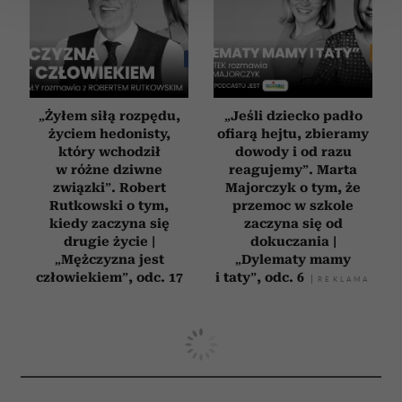
Wykorzystujemy pliki cookie do spersonalizowania treści
i reklam, aby oferować funkcje społecznościowe i
analizować ruch w naszej witrynie. Informacje o tym, jak
korzystasz z naszej witryny, udostępniamy partnerom
„Żyłem siłą rozpędu,
„Jeśli dziecko padło
społecznościowym, reklamowym i analitycznym.
życiem hedonisty,
ofiarą hejtu, zbieramy
Partnerzy mogą połączyć te informacje z innymi danymi
który wchodził
dowody i od razu
w różne dziwne
reagujemy”. Marta
otrzymanymi od Ciebie lub uzyskanymi podczas
związki”. Robert
Majorczyk o tym, że
korzystania z ich usług.
Rutkowski o tym,
przemoc w szkole
kiedy zaczyna się
zaczyna się od
drugie życie |
dokuczania |
„Mężczyzna jest
„Dylematy mamy
człowiekiem”, odc. 17
i taty”, odc. 6