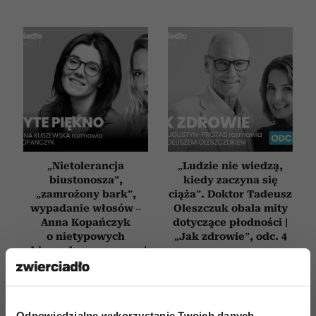
„Nietolerancja
„Ludzie nie wiedzą,
biustonosza”,
kiedy zaczyna się
„zamrożony bark”,
ciąża”. Doktor Tadeusz
wypadanie włosów –
Oleszczuk obala mity
Anna Kopańczyk
dotyczące płodności |
o nietypowych
„Jak zdrowie”, odc. 4
objawach menopauzy |
„Ukryte piękno” odc.
31
Odpowiedzialne wykorzystanie Twoich danych