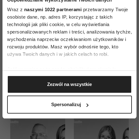
Wraz z
naszymi 1022 partnerami
przetwarzamy Twoje
osobiste dane, np. adres IP, korzystając z takich
technologii jak pliki cookie, w celu wyświetlania
spersonalizowanych reklam i treści, analizowania tychże,
wychodzenia naprzeciw oczekiwaniom użytkowników i
rozwoju produktów. Masz wybór odnośnie tego, kto
używa Twoich danych i w jakich celach to robi.
„Pogubiło mi się wiele
„Nic tak nie czyści
rzeczy“. Dlaczego
głowy jak rower”.
Jeśli wyrazisz na to zgodę, chcielibyśmy również:
Grzegorz Damięcki nie
Alicja Cieloch o tym, że
wierzy
rower elektryczny nie
Gromadzić dane dotyczące Twojej lokalizacji
w doświadczenie
jedzie sam i zmienia
Zezwól na wszystkie
geograficznej z dokładnością nawet do kilku metrów
życiowe i z czym
sposób podróżowania |
Identyfikować Twoje urządzenie, aktywnie
poszedł na terapię? |
Wszystkimi zmysłami
analizując charakteryzującego je zbiory danych
„Mężczyzna jest
Spersonalizuj
człowiekiem”, odc. 19
(fingerprinting, czyli wirtualny odcisk palca)
Dowiedz się więcej odnośnie tego, jak Twoje osobiste
dane są przetwarzane oraz ustaw własne preferencje w
sekcji szczegółów
. W Deklaracji plików cookie możesz
zmienić lub wycofać swoją zgodę w dowolnej chwili.