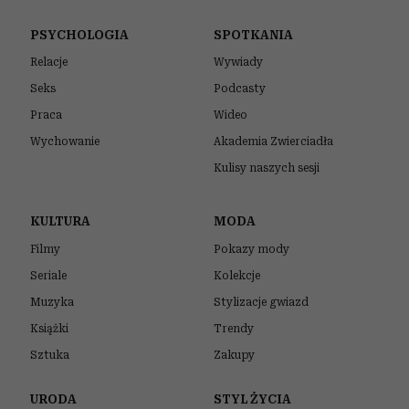
PSYCHOLOGIA
SPOTKANIA
Relacje
Wywiady
Seks
Podcasty
Praca
Wideo
Wychowanie
Akademia Zwierciadła
Kulisy naszych sesji
KULTURA
MODA
Filmy
Pokazy mody
Seriale
Kolekcje
Muzyka
Stylizacje gwiazd
Książki
Trendy
Sztuka
Zakupy
URODA
STYL ŻYCIA