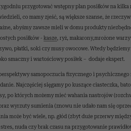
tygodniu przygotować wstępny plan posiłków na kilka 
edzieli, co mamy zjeść, są większe szanse, że rzeczy
 Ważne, abyśmy zawsze mieli w domu produkty niezbędn
ostych posiłków -
kasze
, ryż, makarony,mrożone warz
zywo, płatki, soki czy musy owocowe. Wtedy będziemy 
ko smaczny i wartościowy posiłek – dodaje ekspert.
perspektywy samopoczucia fizycznego i psychicznego 
danie. Najczęściej sięgamy po kuszące ciasteczka, bato
psy, po których możemy mieć wahania nastrojów (rozch
oraz wyrzuty sumienia (znowu nie udało nam się oprzeć
ia może być wiele, np. głód (zbyt duże przerwy między
 stres, nuda czy brak czasu na przygotowanie prawidł