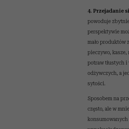
4. Przejadanie s
powoduje zbytnie 
perspektywie moż
mało produktów z
pieczywo, kasze, 
potraw tłustych i
odżywczych, a je
sytości.
Sposobem na przej
często, ale w mni
konsumowanych ka