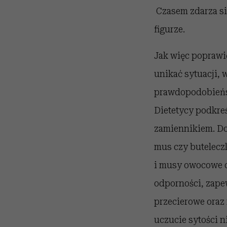
Czasem zdarza si
figurze.
Jak więc poprawi
unikać sytuacji, 
prawdopodobieńst
Dietetycy podkreś
zamiennikiem. Do
mus czy butelecz
i musy owocowe c
odporności, zape
przecierowe oraz
uczucie sytości n