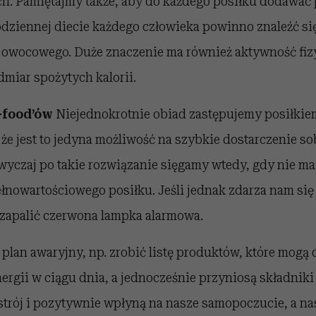
. Pamiętajmy także, aby do każdego posiłku dodawać 
dziennej diecie każdego człowieka powinno znaleźć się
owocowego. Duże znaczenie ma również aktywność fizy
dmiar spożytych kalorii.
t-food’ów
Niejednokrotnie obiad zastępujemy posiłkiem
 że jest to jedyna możliwość na szybkie dostarczenie so
zwyczaj po takie rozwiązanie sięgamy wtedy, gdy nie m
nowartościowego posiłku. Jeśli jednak zdarza nam się t
zapalić czerwona lampka alarmowa.
plan awaryjny, np. zrobić listę produktów, które mogą
ergii w ciągu dnia, a jednocześnie przyniosą składniki
trój i pozytywnie wpłyną na nasze samopoczucie, a nas