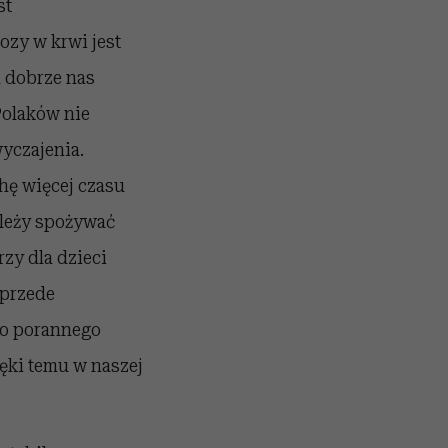
st
ozy w krwi jest
a dobrze nas
Polaków nie
yczajenia.
hę więcej czasu
ależy spożywać
rzy dla dzieci
 przede
Do porannego
ęki temu w naszej