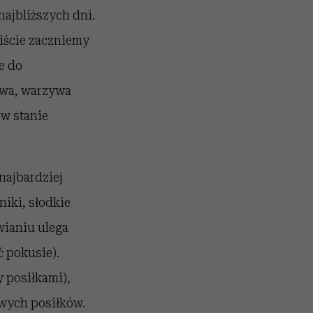
najbliższych dni.
wiście zaczniemy
e do
ywa, warzywa
w stanie
najbardziej
niki, słodkie
wianiu ulega
 pokusie).
 posiłkami),
owych posiłków.