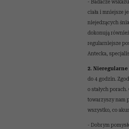
- Badacze wskazuj
ciała i mniejsze j
niejedzących śnia
dokonują również
regularniejsze po
Antecka, specjali
2. Nieregularne 
do 4 godzin. Zgod
o stałych porach. 
towarzyszy nam p
wszystko, co akur
- Dobrym pomysłe