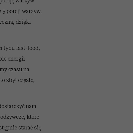
porcję warzyw
 5 porcji warzyw,
czna, dzięki
 typu fast-food,
bie energii
amy czasu na
o zbyt często,
 dostarczyć nam
 odżywcze, które
tępnie starać się