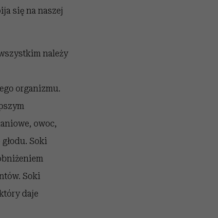
ja się na naszej
 wszystkim należy
ego organizmu.
epszym
adaniowe, owoc,
 głodu. Soki
obniżeniem
ntów. Soki
który daje