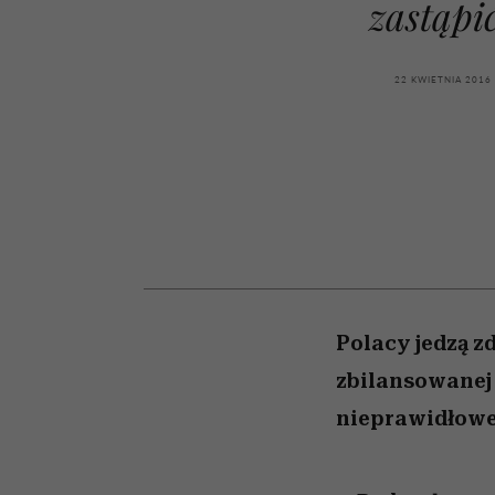
zastąpi
kawę z Kasią Miller”, s.
girls”
odc. 7]
22 KWIETNIA 2016
Polacy jedzą 
zbilansowanej 
nieprawidłowe