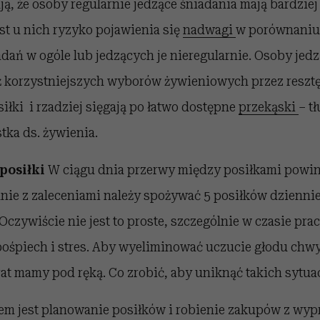
ą, że osoby regularnie jedzące śniadania mają bardziej
est u nich ryzyko pojawienia się
nadwagi
w porównaniu
dań w ogóle lub jedzących je nieregularnie. Osoby jed
 korzystniejszych wyborów żywieniowych przez resztę 
siłki i rzadziej sięgają po łatwo dostępne
przekąski
– t
stka ds. żywienia.
posiłki
W ciągu dnia przerwy między posiłkami powi
nie z zaleceniami należy spożywać 5 posiłków dziennie,
Oczywiście nie jest to proste, szczególnie w czasie prac
ośpiech i stres. Aby wyeliminować uczucie głodu ch
at mamy pod ręką. Co zrobić, aby uniknąć takich sytuac
m jest planowanie posiłków i robienie zakupów z wyp