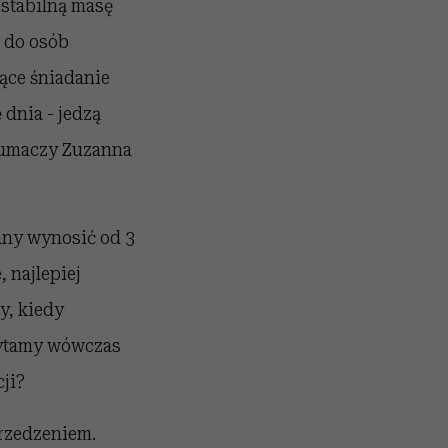
 stabilną masę
 do osób
zące śniadanie
dnia - jedzą
łumaczy Zuzanna
nny wynosić od 3
 najlepiej
y, kiedy
wytamy wówczas
ji?
rzedzeniem.