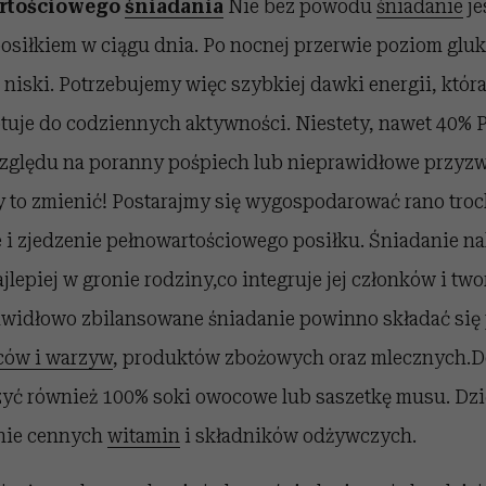
artościowego
śniadania
Nie bez powodu
śniadanie
je
siłkiem w ciągu dnia. Po nocnej przerwie poziom gluk
niski. Potrzebujemy więc szybkiej dawki energii, któr
otuje do codziennych aktywności. Niestety, nawet 40% 
względu na poranny pośpiech lub nieprawidłowe przyzw
y to zmienić! Postarajmy się wygospodarować rano troc
 i zjedzenie pełnowartościowego posiłku. Śniadanie n
jlepiej w gronie rodziny,co integruje jej członków i two
awidłowo zbilansowane śniadanie powinno składać się
ów i warzyw
, produktów zbożowych oraz mlecznych.
yć również 100% soki owocowe lub saszetkę musu. Dzi
knie cennych
witamin
i składników odżywczych.