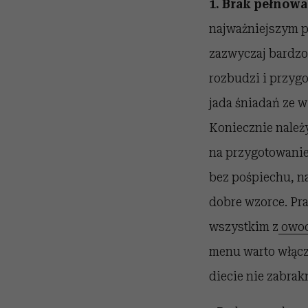
1. Brak pełnow
najważniejszym po
zazwyczaj bardzo 
rozbudzi i przyg
jada śniadań ze 
Koniecznie należ
na przygotowanie
bez pośpiechu, na
dobre wzorce. Pr
wszystkim z
owoc
menu warto włącz
diecie nie zabra