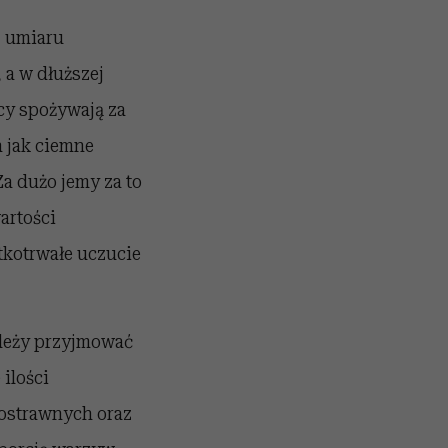
z umiaru
 a w dłuższej
cy spożywają za
 jak ciemne
Za dużo jemy za to
artości
tkotrwałe uczucie
ależy przyjmować
ilości
ostrawnych oraz