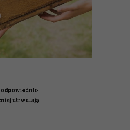
nił
relację z pieniędzmi
ane
zonu
w odpowiednio
niej utrwalają