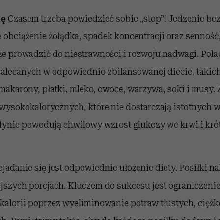
ię
Czasem trzeba powiedzieć sobie „stop”! Jedzenie be
obciążenie żołądka, spadek koncentracji oraz senność,
e prowadzić do niestrawności i rozwoju nadwagi. Pola
alecanych w odpowiednio zbilansowanej diecie, takich
makarony, płatki, mleko, owoce, warzywa, soki i musy. 
 wysokokalorycznych, które nie dostarczają istotnych w
dynie powodują chwilowy wzrost glukozy we krwi i kró
adanie się jest odpowiednie ułożenie diety. Posiłki n
ejszych porcjach. Kluczem do sukcesu jest ograniczenie 
lorii poprzez wyeliminowanie potraw tłustych, ciężk