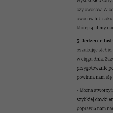
wysokosłodzonych
czy owoców. W co
owoców lub soku 
której spalimy na
5. Jedzenie fas
oszukując siebie,
w ciągu dnia. Za
przygotowanie peł
powinna nam się 
- Można stworzyć 
szybkiej dawki en
poprawią nam nas