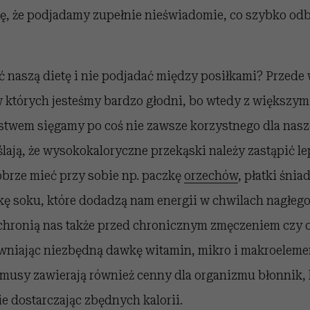
ę, że podjadamy zupełnie nieświadomie, co szybko odbi
ć naszą dietę i nie podjadać między posiłkami? Przede
w których jesteśmy bardzo głodni, bo wtedy z większym
wem sięgamy po coś nie zawsze korzystnego dla nasz
lają, że wysokokaloryczne przekąski należy zastąpić l
brze mieć przy sobie np. paczkę
orzechów
, płatki śni
kę soku, które dodadzą nam energii w chwilach nagłego
hronią nas także przed chronicznym zmęczeniem czy 
wniając niezbędną dawkę witamin, mikro i makroeleme
 musy zawierają również cenny dla organizmu błonnik, 
ie dostarczając zbędnych kalorii.