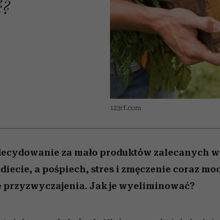
ć?
 5,
kwestie, o których wciąż
skutki dla związku i dla
Miller s. 5, odc. 6]
Raport Lyst ujaw
boimy się mówić
partnerki
najbardziej pożąd
ubrania i marki se
123rf.com
zdecydowanie za mało produktów zalecanych 
diecie, a pośpiech, stres i zmęczenie coraz moc
 przyzwyczajenia. Jak je wyeliminować?