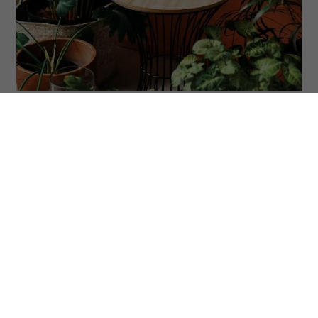
(Fot. Delmaine Donson via Getty Images)
Niektóre rośliny doniczkowe potrafią
znacznie więcej niż tylko zdobić parapet.
Badania wskazują, że mogą pochłaniać
część zanieczyszczeń i tworzyć
przyjemniejszy mikroklimat w domu.
Sprawdź, które gatunki warto wybrać.