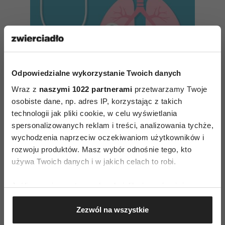
Odpowiedzialne wykorzystanie Twoich danych
Wraz z
naszymi 1022 partnerami
przetwarzamy Twoje
osobiste dane, np. adres IP, korzystając z takich
technologii jak pliki cookie, w celu wyświetlania
spersonalizowanych reklam i treści, analizowania tychże,
To, jak oddychamy, wpływa na
wychodzenia naprzeciw oczekiwaniom użytkowników i
nasze życie
rozwoju produktów. Masz wybór odnośnie tego, kto
używa Twoich danych i w jakich celach to robi.
I jeszcze jeden sprawca kłopotów - miejsce
Jeśli wyrazisz na to zgodę, chcielibyśmy również:
zamieszkania. Im bliżej dużych ulic, tym gorzej.
Gromadzić dane dotyczące Twojej lokalizacji
Z badań przeprowadzonych u cztero-
Zezwól na wszystkie
geograficznej z dokładnością nawet do kilku metrów
i sześcioletnich dzieci mieszkających od
Identyfikować Twoje urządzenie, aktywnie