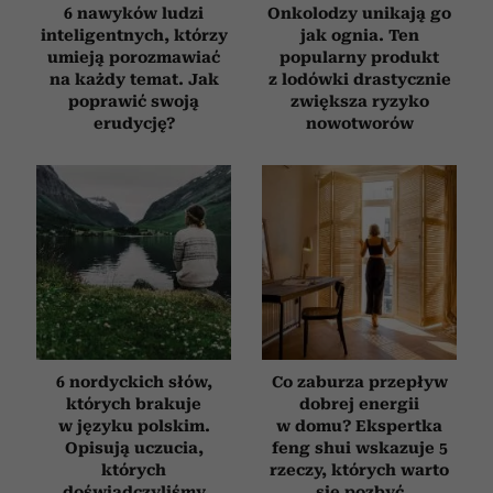
6 nawyków ludzi
Onkolodzy unikają go
inteligentnych, którzy
jak ognia. Ten
umieją porozmawiać
popularny produkt
na każdy temat. Jak
z lodówki drastycznie
poprawić swoją
zwiększa ryzyko
erudycję?
nowotworów
6 nordyckich słów,
Co zaburza przepływ
których brakuje
dobrej energii
w języku polskim.
w domu? Ekspertka
Opisują uczucia,
feng shui wskazuje 5
których
rzeczy, których warto
doświadczyliśmy
się pozbyć