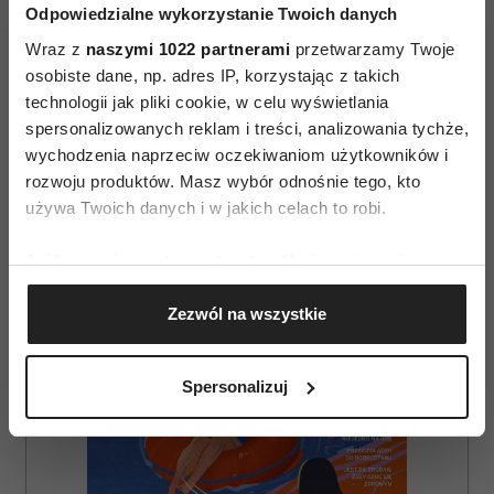
Odpowiedzialne wykorzystanie Twoich danych
Wraz z
naszymi 1022 partnerami
przetwarzamy Twoje
osobiste dane, np. adres IP, korzystając z takich
technologii jak pliki cookie, w celu wyświetlania
AUTOPROMOCJA
spersonalizowanych reklam i treści, analizowania tychże,
wychodzenia naprzeciw oczekiwaniom użytkowników i
rozwoju produktów. Masz wybór odnośnie tego, kto
używa Twoich danych i w jakich celach to robi.
Jeśli wyrazisz na to zgodę, chcielibyśmy również:
Gromadzić dane dotyczące Twojej lokalizacji
Zezwól na wszystkie
geograficznej z dokładnością nawet do kilku metrów
Identyfikować Twoje urządzenie, aktywnie
analizując charakteryzującego je zbiory danych
Spersonalizuj
(fingerprinting, czyli wirtualny odcisk palca)
Dowiedz się więcej odnośnie tego, jak Twoje osobiste
dane są przetwarzane oraz ustaw własne preferencje w
sekcji szczegółów
. W Deklaracji plików cookie możesz