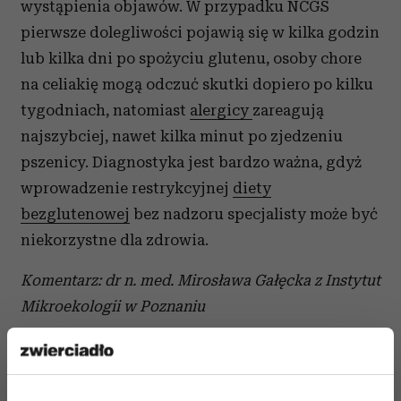
wystąpienia objawów. W przypadku NCGS
pierwsze dolegliwości pojawią się w kilka godzin
lub kilka dni po spożyciu glutenu, osoby chore
na celiakię mogą odczuć skutki dopiero po kilku
tygodniach, natomiast
alergicy
zareagują
najszybciej, nawet kilka minut po zjedzeniu
pszenicy. D
iagnostyka jest bardzo ważna, gdyż
wprowadzenie restrykcyjnej
diety
bezglutenowej
bez nadzoru specjalisty może być
niekorzystne dla zdrowia.
Komentarz: dr n. med. Mirosława Gałęcka z Instytut
Mikroekologii w Poznaniu