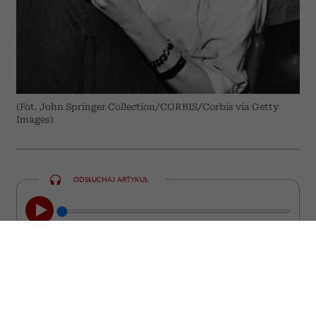
(Fot. John Springer Collection/CORBIS/Corbis via Getty
Images)
ODSŁUCHAJ ARTYKUŁ
00:00
05:33
Chcesz być interesującym partnerem do