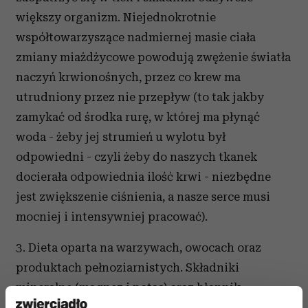
większy organizm. Niejednokrotnie
współtowarzyszące nadmiernej masie ciała
zmiany miażdżycowe powodują zwężenie światła
naczyń krwionośnych, przez co krew ma
utrudniony przez nie przepływ (to tak jakby
zamykać od środka rurę, w której ma płynąć
woda - żeby jej strumień u wylotu był
odpowiedni - czyli żeby do naszych tkanek
docierała odpowiednia ilość krwi - niezbędne
jest zwiększenie ciśnienia, a nasze serce musi
mocniej i intensywniej pracować).
3. Dieta oparta na warzywach, owocach oraz
produktach pełnoziarnistych. Składniki
mineralne (magnez i potas) oraz błonnik
i flawonoidy (w owocach i warzywach) w nich