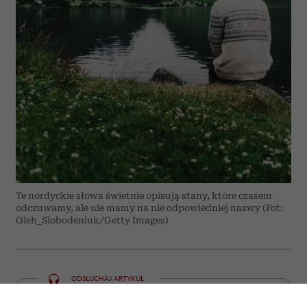
Te nordyckie słowa świetnie opisują stany, które czasem
odczuwamy, ale nie mamy na nie odpowiedniej nazwy (Fot:
Oleh_Slobodeniuk/Getty Images)
ODSŁUCHAJ ARTYKUŁ