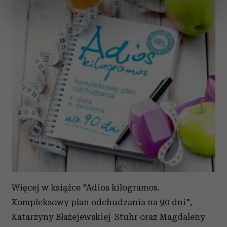
dane są przetwarzane oraz ustaw własne preferencje w
sekcji szczegółów
. W Deklaracji plików cookie możesz
zmienić lub wycofać swoją zgodę w dowolnej chwili.
Wykorzystujemy pliki cookie do spersonalizowania treści
i reklam, aby oferować funkcje społecznościowe i
analizować ruch w naszej witrynie. Informacje o tym, jak
korzystasz z naszej witryny, udostępniamy partnerom
społecznościowym, reklamowym i analitycznym.
Partnerzy mogą połączyć te informacje z innymi danymi
otrzymanymi od Ciebie lub uzyskanymi podczas
korzystania z ich usług.
Więcej w książce "Adios kilogramos.
Kompleksowy plan odchudzania na 90 dni",
Katarzyny Błażejewskiej-Stuhr oraz Magdaleny