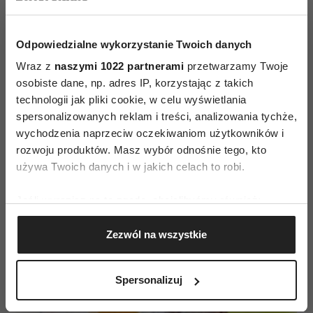
zawarte pomagają utrzymać ciśnienie krwi
w ryzach. Dodatkowo błonnik wspomaga
Odpowiedzialne wykorzystanie Twoich danych
"czyszczenie" tych naszych rur - czyli naczyń
Wraz z
naszymi 1022 partnerami
przetwarzamy Twoje
krwionośnych.
osobiste dane, np. adres IP, korzystając z takich
technologii jak pliki cookie, w celu wyświetlania
(...)
spersonalizowanych reklam i treści, analizowania tychże,
wychodzenia naprzeciw oczekiwaniom użytkowników i
rozwoju produktów. Masz wybór odnośnie tego, kto
używa Twoich danych i w jakich celach to robi.
Jeśli wyrazisz na to zgodę, chcielibyśmy również:
Gromadzić dane dotyczące Twojej lokalizacji
Zezwól na wszystkie
geograficznej z dokładnością nawet do kilku metrów
Identyfikować Twoje urządzenie, aktywnie
analizując charakteryzującego je zbiory danych
Spersonalizuj
(fingerprinting, czyli wirtualny odcisk palca)
Dowiedz się więcej odnośnie tego, jak Twoje osobiste