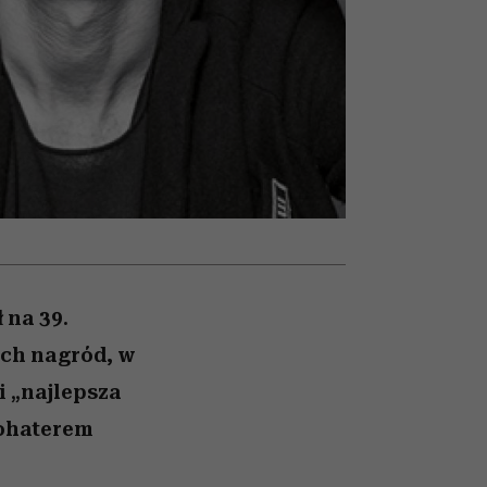
026/27
iej
zupełny brak ogłady
mogą zrobić rodzice
girls”
 na 39.
ch nagród, w
i „najlepsza
bohaterem