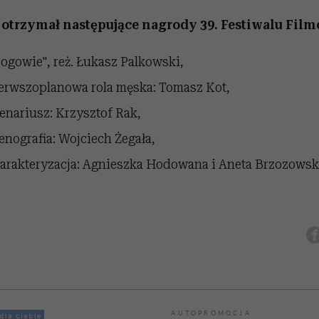
 otrzymał następujące nagrody 39. Festiwalu Fil
Bogowie", reż. Łukasz Palkowski,
ierwszoplanowa rola męska: Tomasz Kot,
enariusz: Krzysztof Rak,
enografia: Wojciech Żegała,
harakteryzacja: Agnieszka Hodowana i Aneta Brzozowsk
AUTOPROMOCJA