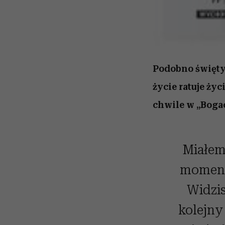
Podobno świętyc
życie ratuje życ
chwile w „Boga
Miałem
momenta
Widzis
kolejny