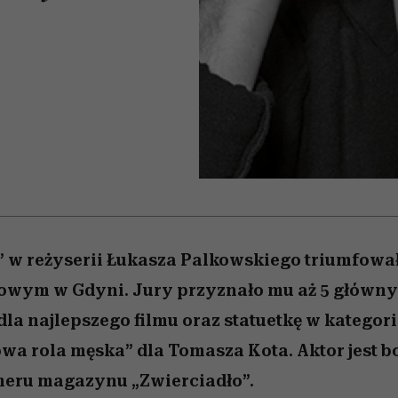
 5,
osób, które biorą na siebie za
powinien znać odpowiedź
Wiemy, gdzie go kupić
Miller s. 5, odc. 6]
sezon jesień–zima 2
mężczyzna jest mn
dużo
reaktywny”
 w reżyserii Łukasza Palkowskiego triumfował
mowym w Gdyni. Jury przyznało mu aż 5 główny
dla najlepszego filmu oraz statuetkę w kategori
a rola męska” dla Tomasza Kota. Aktor jest 
meru magazynu „Zwierciadło”.