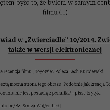
ętem było to, że byłem w samym cen
filmu (…)
ywiad w
„Zwierciadle” 10/2014
.
Zwi
także w wersji elektronicznej
e recenzja filmu „Bogowie”. Poleca Lech Kurpiewski.
esztą mocna strona tego obrazu. Podobnie jak kreacja T
onaniu nie jest postacią z pomnika” - pisze krytyk.
youtu.be/B8_8rxL46Wo[/embed]