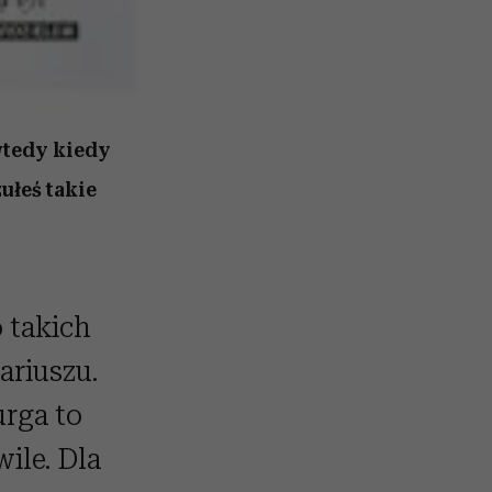
wtedy kiedy
zułeś takie
 takich
ariuszu.
urga to
ile. Dla