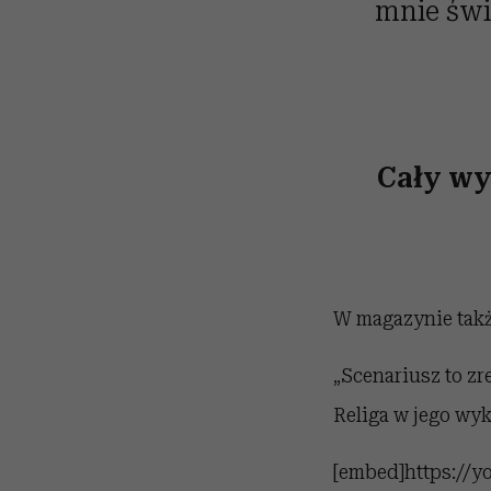
mnie świ
Cały w
W magazynie takż
„Scenariusz to zr
Religa w jego wyk
[embed]https://