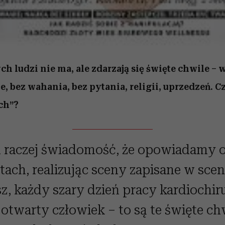
h ludzi nie ma, ale zdarzają się święte chwile – 
ie, bez wahania, bez pytania, religii, uprzedzeń. C
ch”?
 raczej świadomość, że opowiadamy o
ch, realizując sceny zapisane w scen
z, każdy szary dzień pracy kardiochir
 otwarty człowiek – to są te święte chw