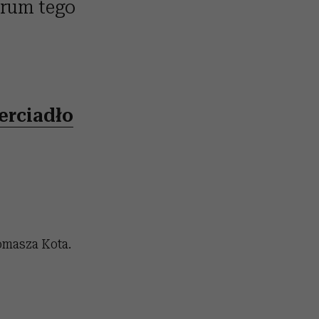
trum tego
erciadło
omasza Kota.