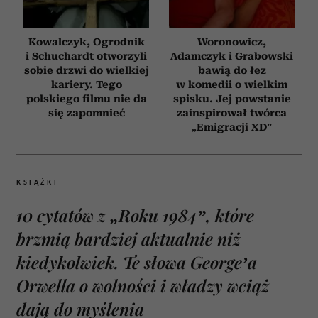
Kowalczyk, Ogrodnik
Woronowicz,
i Schuchardt otworzyli
Adamczyk i Grabowski
sobie drzwi do wielkiej
bawią do łez
kariery. Tego
w komedii o wielkim
polskiego filmu nie da
spisku. Jej powstanie
się zapomnieć
zainspirował twórca
„Emigracji XD”
KSIĄŻKI
10 cytatów z „Roku 1984”, które
brzmią bardziej aktualnie niż
kiedykolwiek. Te słowa George’a
Orwella o wolności i władzy wciąż
dają do myślenia