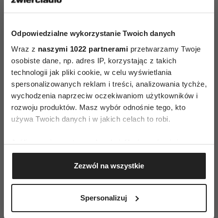
życie składa się z nieustannych przeciwności losu,
ale we dwóch, pomimo waśni i sporów potrafią je
Odpowiedzialne wykorzystanie Twoich danych
pokonywać. Fot. WFF
oraz w Konkursie Filmów
Wraz z
naszymi 1022 partnerami
przetwarzamy Twoje
osobiste dane, np. adres IP, korzystając z takich
Krótkometrażowych: Czwartek,
technologii jak pliki cookie, w celu wyświetlania
reż. Bruno Brejt
spersonalizowanych reklam i treści, analizowania tychże,
wychodzenia naprzeciw oczekiwaniom użytkowników i
rozwoju produktów. Masz wybór odnośnie tego, kto
używa Twoich danych i w jakich celach to robi.
Jeśli wyrazisz na to zgodę, chcielibyśmy również:
Gromadzić dane dotyczące Twojej lokalizacji
Zezwól na wszystkie
geograficznej z dokładnością nawet do kilku metrów
Identyfikować Twoje urządzenie, aktywnie
analizując charakteryzującego je zbiory danych
Spersonalizuj
(fingerprinting, czyli wirtualny odcisk palca)
Doświadczony negocjator policyjny odbiera nad
Dowiedz się więcej odnośnie tego, jak Twoje osobiste