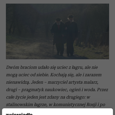
Dwóm braciom udało się uciec z łagru, ale nie
mogą uciec od siebie. Kochają się, ale i zarazem
nienawidzą. Jeden – marzyciel artysta malarz,
drugi – pragmatyk naukowiec, ogień i woda. Przez
całe życie jeden jest zdany na drugiego: w
stalinowskim łagrze, w komunistycznej Rosji i po
repatriacji w kapitalistycznej Polsce. Ich barwne