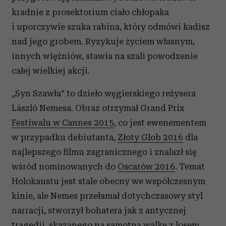
kradnie z prosektorium ciało chłopaka
i uporczywie szuka rabina, który odmówi kadisz
nad jego grobem. Ryzykuje życiem własnym,
innych więźniów, stawia na szali powodzenie
całej wielkiej akcji.
„Syn Szawła” to dzieło węgierskiego reżysera
László Nemesa. Obraz otrzymał Grand Prix
Festiwalu w Cannes 2015
, co jest ewenementem
w przypadku debiutanta,
Złoty Glob 2016
dla
najlepszego filmu zagranicznego i znalazł się
wśród nominowanych do
Oscarów 2016
. Temat
Holokaustu jest stale obecny we współczesnym
kinie, ale Nemes przełamał dotychczasowy styl
narracji, stworzył bohatera jak z antycznej
tragedii, skazanego na samotną walkę z losem.