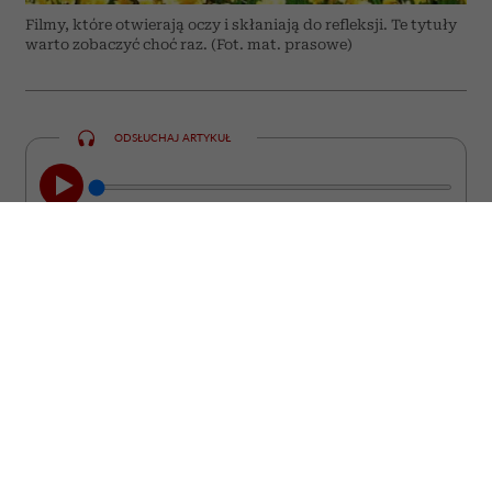
Filmy, które otwierają oczy i skłaniają do refleksji. Te tytuły
warto zobaczyć choć raz. (Fot. mat. prasowe)
ODSŁUCHAJ ARTYKUŁ
00:00
08:44
Nie każdy film kończy się wraz z
napisami końcowymi. Są takie historie,
które zostają z nami na długo. Wracają w
najmniej spodziewanych momentach,