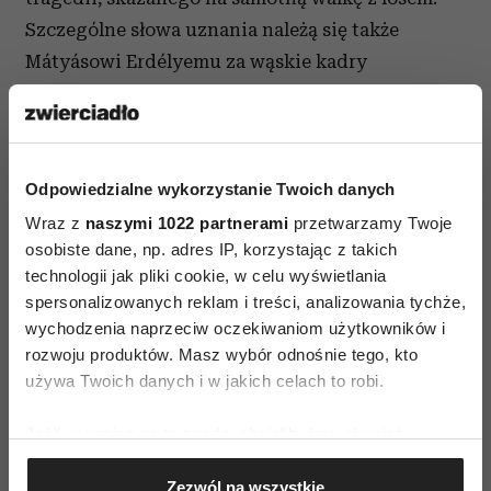
Szczególne słowa uznania należą się także
Mátyásowi Erdélyemu za wąskie kadry
potęgujące poczucie osaczenia, strachu,
zagrożenia i László Melisowi za niepokojącą
muzykę. Film jest wolny od melodramatycznych
scen, ale jego realizm, intensywność, rytm wprost
Odpowiedzialne wykorzystanie Twoich danych
duszą.
Wraz z
naszymi 1022 partnerami
przetwarzamy Twoje
osobiste dane, np. adres IP, korzystając z takich
„Wierzę, że w tej mrocznej historii jest także
technologii jak pliki cookie, w celu wyświetlania
sporo nadziei. Choć wydaje się, że
spersonalizowanych reklam i treści, analizowania tychże,
wychodzenia naprzeciw oczekiwaniom użytkowników i
moralność, wartości, religia zostały całkowicie
rozwoju produktów. Masz wybór odnośnie tego, kto
porzucone, to nagle jeden człowiek zaczyna
używa Twoich danych i w jakich celach to robi.
wsłuchiwać się w cichutki głos dobiegający
z jego wnętrza. Głos namawiający go do pozornie
Jeśli wyrazisz na to zgodę, chcielibyśmy również:
daremnego i bezużytecznego uczynku, który
Gromadzić dane dotyczące Twojej lokalizacji
Zezwól na wszystkie
geograficznej z dokładnością nawet do kilku metrów