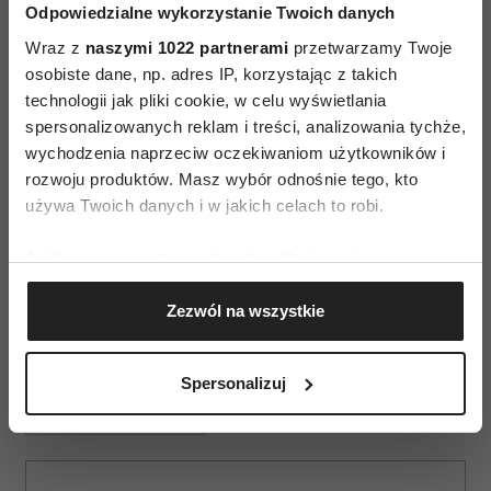
Odpowiedzialne wykorzystanie Twoich danych
o Warszawie może opowiadać tylko ktoś, kto
Wraz z
naszymi 1022 partnerami
przetwarzamy Twoje
mieszkał tu w dzieciństwie”, powiedział po
osobiste dane, np. adres IP, korzystając z takich
projekcji jeden z widzów.
technologii jak pliki cookie, w celu wyświetlania
spersonalizowanych reklam i treści, analizowania tychże,
Telewizyjna premiera „Warszawy –
wychodzenia naprzeciw oczekiwaniom użytkowników i
zmartwychwstałego miasta” odbędzie się 21
rozwoju produktów. Masz wybór odnośnie tego, kto
lutego o godz. 20:00 na BBC Earth.
używa Twoich danych i w jakich celach to robi.
Jeśli wyrazisz na to zgodę, chcielibyśmy również:
Gromadzić dane dotyczące Twojej lokalizacji
Zezwól na wszystkie
geograficznej z dokładnością nawet do kilku metrów
Identyfikować Twoje urządzenie, aktywnie
analizując charakteryzującego je zbiory danych
Spersonalizuj
(fingerprinting, czyli wirtualny odcisk palca)
FILMY DOKUMENTALNE
Dowiedz się więcej odnośnie tego, jak Twoje osobiste
dane są przetwarzane oraz ustaw własne preferencje w
sekcji szczegółów
. W Deklaracji plików cookie możesz