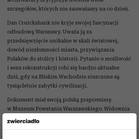
szczegółów, których nie zauważamy na co dzień.
Dan Cruickshank nie kryje swojej fascynacji
odbudową Warszawy. Uważa ją za
przedsięwzięcie unikalne w skali światowej,
dowód niezłomności miasta, przywiązania
Polaków do stolicy i historii. Pytanie o możliwość
i sens rekonstrukcji robi się bardzo aktualne
dziś, gdy na Bliskim Wschodzie niszczone są
tysiącletnie zabytki cywilizacji.
Dokument miał swoją polską prapremierę
w Muzeum Powstania Warszawskiego. Widownia
była pełna. Do wzruszenia filmem doszła
wdzięczność dla brytyjskiego historyka za jego
wrażliwość na Warszawę. „Z takim uczuciem