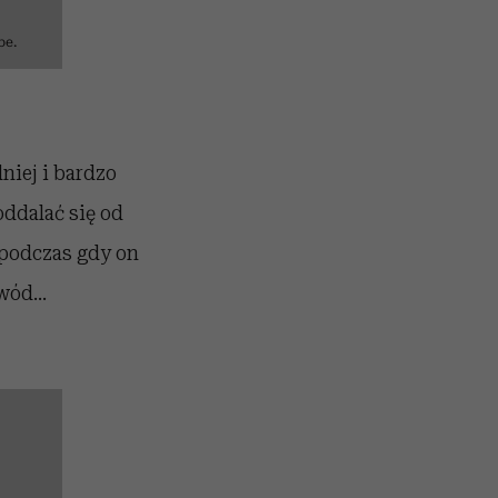
be.
niej i bardzo
oddalać się od
, podczas gdy on
wód...