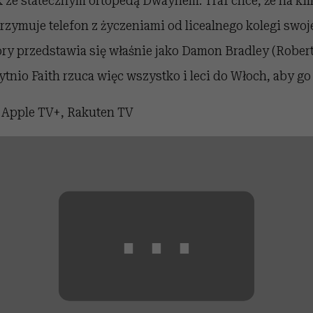
k ze statecznym ortopedą Dwaynem. Traf chce, że na kil
rzymuje telefon z życzeniami od licealnego kolegi swoj
ry przedstawia się właśnie jako Damon Bradley (Robert
ytnio Faith rzuca więc wszystko i leci do Włoch, aby go
?
Apple TV+, Rakuten TV
⋯