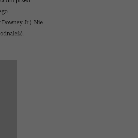
ka dni przed
ego
 Downey Jr.). Nie
 odnaleźć.