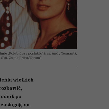
026/27
to dla nich zarwiesz noc
zupełny brak ogłady
Auschwitz
girls”
mie „Polubić czy poślubić” (reż. Andy Tennant),
u (Fot. Zuma Press/Forum)
ieniu wielkich
 rozbawić,
wodnik po
 zasługują na