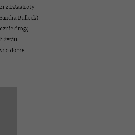
zi z katastrofy
Sandra Bullock
).
ącznie drogą
h życiu.
ewno dobre