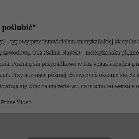
 poślubić”
y
) – typowy przedstawicielem amerykańskiej klasy śre
rę zawodową. Ona (
Salma Hayek
) – meksykańska pięknoś
nia. Poznają się przypadkowo w Las Vegas i spędzają n
eń. Trzy miesiące później dziewczyna okazuje się, że k
ecydują się więc na małżeństwo, co mocno bulwersuje o
?
Prime Video