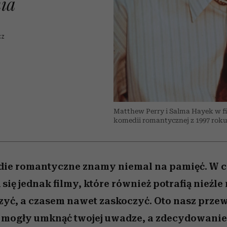
ia
nice
edź
 5,
Wiemy, gdzie go kupić
zaskakujący faworyt
Miller s. 5, odc. 6]
sezon jesień–zima 2
CZ
Matthew Perry i Salma Hayek w fil
komedii romantycznej z 1997 rok
die romantyczne znamy niemal na pamięć. W c
 się jednak filmy, które również potrafią nieźle
zyć, a czasem nawet zaskoczyć. Oto nasz prze
e mogły umknąć twojej uwadze, a zdecydowanie