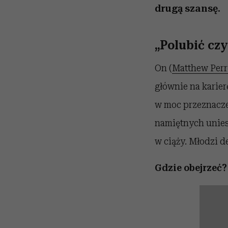
drugą szansę.
„Polubić czy
On (
Matthew Perr
głównie na karie
w moc przeznacze
namiętnych uniesi
w ciąży. Młodzi d
Gdzie obejrzeć