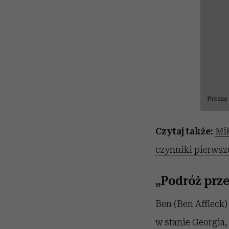
Proszę
Czytaj także:
Mił
czynniki pierwsz
„Podróż prz
Ben (Ben Affleck)
w stanie Georgia