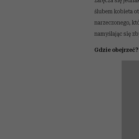
zaręcza się jedna
ślubem kobieta ot
narzeczonego, któ
namyślając się zb
Gdzie obejrzeć