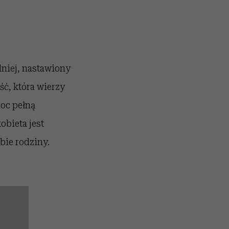
dniej, nastawiony
ć, która wierzy
oc pełną
obieta jest
bie rodziny.