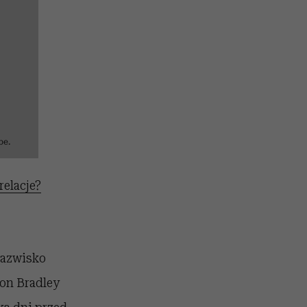
be.
relacje?
nazwisko
mon Bradley