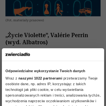
(Fot. materiały prasowe)
„Życie Violette”, Valérie Perrin
(wyd. Albatros)
Gdy potrzebujesz przypomnienia, że życie jest
piękne – mimo wszystko – weź do ręki
podnoszący na duchu bestseller Valérie Perrin.
Odpowiedzialne wykorzystanie Twoich danych
„Życie Violette” to bowiem pochwała radości
Wraz z
naszymi 1022 partnerami
przetwarzamy Twoje
z małych rzeczy zamknięta w twardej oprawie
osobiste dane, np. adres IP, korzystając z takich
(albo miękkiej – zależy od wydania) i piękne
technologii jak pliki cookie, w celu wyświetlania
przypomnienie, że nawet po bolesnych
spersonalizowanych reklam i treści, analizowania tychże,
przeżyciach i stracie można na nowo stanąć na
wychodzenia naprzeciw oczekiwaniom użytkowników i