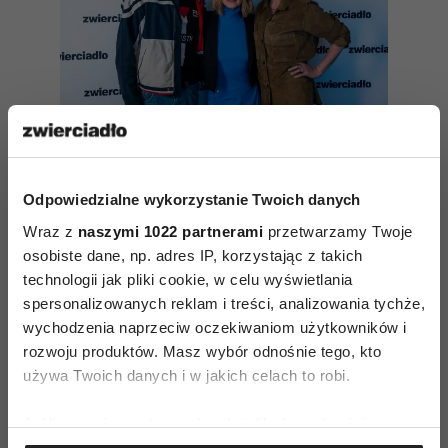
„Trzy miłości” dotykają tematu
tabu i wywołują skrajne emocje.
Marta Nieradkiewicz i Mieszko
Odpowiedzialne wykorzystanie Twoich danych
Chomka o kulisach powstawania
Wraz z
naszymi 1022 partnerami
przetwarzamy Twoje
filmu
osobiste dane, np. adres IP, korzystając z takich
technologii jak pliki cookie, w celu wyświetlania
spersonalizowanych reklam i treści, analizowania tychże,
wychodzenia naprzeciw oczekiwaniom użytkowników i
rozwoju produktów. Masz wybór odnośnie tego, kto
używa Twoich danych i w jakich celach to robi.
Jeśli wyrazisz na to zgodę, chcielibyśmy również:
NOWE FILMY
POLSKIE FILMY