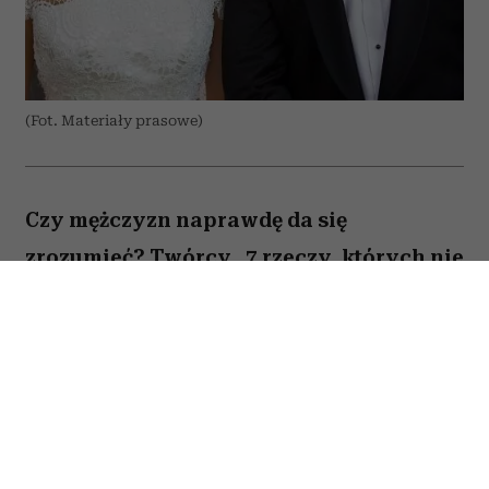
(Fot. Materiały prasowe)
Czy mężczyzn naprawdę da się
zrozumieć? Twórcy „7 rzeczy, których nie
wiecie o facetach” z przymrużeniem oka
próbują odpowiedzieć na to pytanie,
opowiadając o miłości, przyjaźni i
codziennych problemach kilku
bohaterów. Film Kingi Lewińskiej to
lekka komedia romantyczna, która łączy