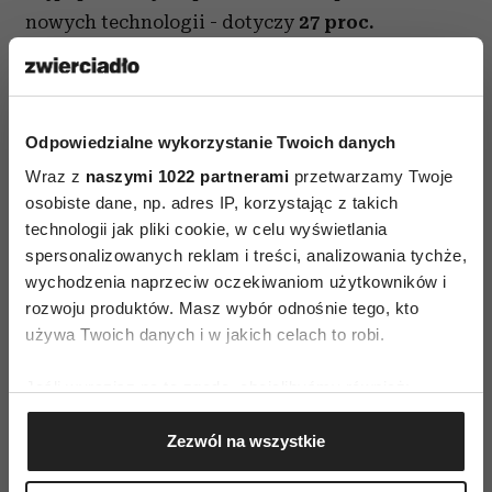
nowych technologii - dotyczy
27 proc.
badanych
. Cechą charakterystyczną tej grupy
jest otwartość na nowinki i ich przyswajanie, ale
nie pasja, jak w przypadku geeków. Wydaje się,
Odpowiedzialne wykorzystanie Twoich danych
że osoby te w rozwoju cyfrowych kompetencji
Wraz z
naszymi 1022 partnerami
przetwarzamy Twoje
potrzebują więcej wsparcia i wygody – nie
osobiste dane, np. adres IP, korzystając z takich
poszukują informacji o nowościach i nie
technologii jak pliki cookie, w celu wyświetlania
wychodzą z inicjatywą, ale skorzystają
spersonalizowanych reklam i treści, analizowania tychże,
z gotowych, podanych przepisów. E-postępowe
wychodzenia naprzeciw oczekiwaniom użytkowników i
i gotowe do uczenia się nowych rzeczy są
rozwoju produktów. Masz wybór odnośnie tego, kto
używa Twoich danych i w jakich celach to robi.
w większości Polki (32 proc.), a wśród mężczyzn
ten odsetek jest niższy (21 proc.). Otwartość na
Jeśli wyrazisz na to zgodę, chcielibyśmy również:
naukę nowości, jeśli tylko są dostępne, dominuje
Gromadzić dane dotyczące Twojej lokalizacji
wśród 25 – 34 latków. Mogłoby się wydawać, że e-
Zezwól na wszystkie
geograficznej z dokładnością nawet do kilku metrów
postępowi to przede wszystkim mieszkańcy
Identyfikować Twoje urządzenie, aktywnie