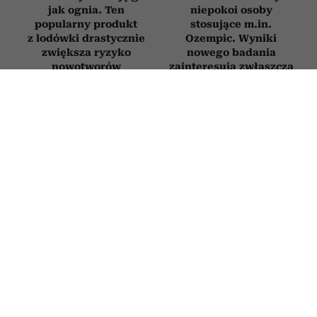
jak ognia. Ten
niepokoi osoby
popularny produkt
stosujące m.in.
z lodówki drastycznie
Ozempic. Wyniki
zwiększa ryzyko
nowego badania
nowotworów
zainteresują zwłaszcza
kobiety
STYL ŻYCIA
6 nordyckich słów, których brakuje w
języku polskim. Opisują uczucia,
których doświadczyliśmy chociaż raz
w życiu
28 LIPCA 2026
EDYTA ZBĄSKA