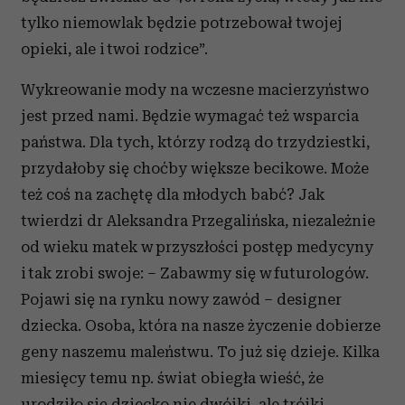
tylko niemowlak będzie potrzebował twojej
opieki, ale i twoi rodzice”.
Wykreowanie mody na wczesne macierzyństwo
jest przed nami. Będzie wymagać też wsparcia
państwa. Dla tych, którzy rodzą do trzydziestki,
przydałoby się choćby większe becikowe. Może
też coś na zachętę dla młodych babć? Jak
twierdzi dr Aleksandra Przegalińska, niezależnie
od wieku matek w przyszłości postęp medycyny
i tak zrobi swoje: – Zabawmy się w futurologów.
Pojawi się na rynku nowy zawód – designer
dziecka. Osoba, która na nasze życzenie dobierze
geny naszemu maleństwu. To już się dzieje. Kilka
miesięcy temu np. świat obiegła wieść, że
urodziło się dziecko nie dwójki, ale trójki