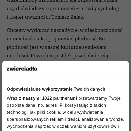
wszechmocy niż zmierzyć się z upływem czasu
czy doświadczyć ograniczeń – mówi psycholog
i trener uważności Tomasz Zalas.
Chcemy wydłużać nasze życie, w nieskończoność
odmładzać ciała i poprawiać płodność. Bo
płodność jest w naszej kulturze symbolem
młodości. Powodem jest lęk przed śmiercią,
a konsekwencją – współczesne ruchy
filozoficzne, jak np. transhumanizm. Postuluje
użycie techniki i takich nauk, jak
Odpowiedzialne wykorzystanie Twoich danych
neurotechnologia, biotechnologia
i nanotechnologia, do przezwyciężenia ludzkich
Wraz z
naszymi 1022 partnerami
przetwarzamy Twoje
osobiste dane, np. adres IP, korzystając z takich
ograniczeń, a w przyszłości – do osiągnięcia
technologii jak pliki cookie, w celu wyświetlania
nieśmiertelności. A przeżywająca swój szybki
spersonalizowanych reklam i treści, analizowania tychże,
rozwój medycyna płodności doskonale wpisuje
wychodzenia naprzeciw oczekiwaniom użytkowników i