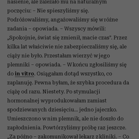
nasienie, ale zależało mu na naturalnym
poczęciu: – Nie spieszyliśmy się.
Podróżowaliśmy, angażowaliśmy się w różne
zadania – opowiada. – Wszyscy mówili:
„Spokojnie, świat się zmienił, macie czas”. Przez
kilka lat właściwie nie zabezpieczaliśmy się, ale
ciąży nie było. Przestałam wierzyć w jego
plemniki – opowiada. – W końcu zgłosiliśmy się
do
in vitro
. Osiągałam dotąd wszystko, co
zaplanuję. Pewna byłam, że szybka procedura da
ciążę od razu. Niestety. Po stymulacji
hormonalnej wyprodukowałam zamiast
spodziewanych dziesięciu… jedno jajeczko.
Umieszczono w nim plemnik, ale nie doszło do
zapłodnienia. Powtórzyliśmy próbę raz jeszcze.
„Za późno – zakomunikował lekarz z kliniki. – Co