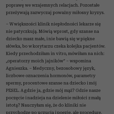
poprawę we wzajemnych relacjach. Pozostałe
przeżywają zazwyczaj poważny miłosny kryzys.
– W większości klinik niepłodności lekarze się
nie patyczkują. Mówią wprost, gdy szanse na
dziecko masz małe, i nie bawią się w piękne
słówka, bo w korytarzu czeka kolejka pacjentów.
Kiedy przechodziłam in vitro, mówiłam na nich:
„operatorzy moich jajników” – wspomina
Agnieszka. – Medyczny, bezosobowy język,
liczbowe oznaczenia hormonów, parametry
spermy, procentowe szanse na dziecko i mój
PESEL. A gdzie ja, gdzie mój mąż? Gdzie nasze
poczęcie i nadzieja na dzielenie miłości z małą
istotą? Nauczyłam się, że do kliniki nie
przychodzę po uczucia i poezję, ale procedurę.