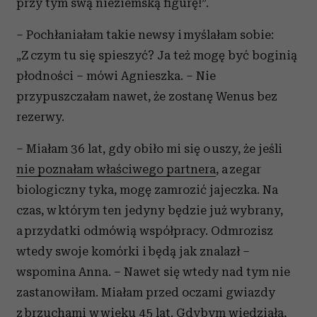
przy tym swą nieziemską figurę!”.
– Pochłaniałam takie newsy i myślałam sobie:
„Z czym tu się spieszyć? Ja też mogę być boginią
płodności – mówi Agnieszka. – Nie
przypuszczałam nawet, że zostanę Wenus bez
rezerwy.
– Miałam 36 lat, gdy obiło mi się o uszy, że jeśli
nie poznałam właściwego partnera
, a zegar
biologiczny tyka, mogę zamrozić jajeczka. Na
czas, w którym ten jedyny będzie już wybrany,
a przydatki odmówią współpracy. Odmrozisz
wtedy swoje komórki i będą jak znalazł –
wspomina Anna. – Nawet się wtedy nad tym nie
zastanowiłam. Miałam przed oczami gwiazdy
z brzuchami w wieku 45 lat. Gdybym wiedziała,