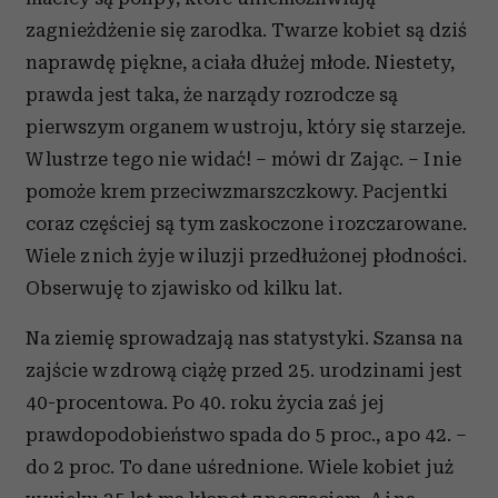
zagnieżdżenie się zarodka. Twarze kobiet są dziś
naprawdę piękne, a ciała dłużej młode. Niestety,
prawda jest taka, że narządy rozrodcze są
pierwszym organem w ustroju, który się starzeje.
W lustrze tego nie widać! – mówi dr Zając. – I nie
pomoże krem przeciwzmarszczkowy. Pacjentki
coraz częściej są tym zaskoczone i rozczarowane.
Wiele z nich żyje w iluzji przedłużonej płodności.
Obserwuję to zjawisko od kilku lat.
Na ziemię sprowadzają nas statystyki. Szansa na
zajście w zdrową ciążę przed 25. urodzinami jest
40-procentowa. Po 40. roku życia zaś jej
prawdopodobieństwo spada do 5 proc., a po 42. –
do 2 proc. To dane uśrednione. Wiele kobiet już