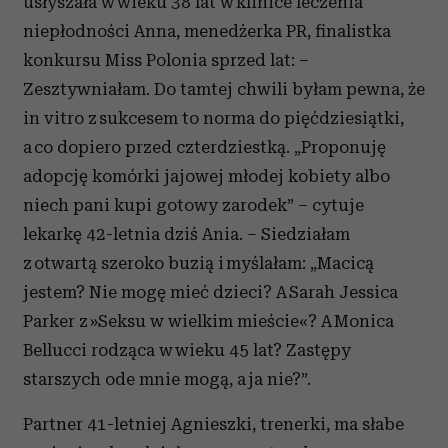
usłyszała w wieku 38 lat w klinice leczenia
niepłodności Anna, menedżerka PR, finalistka
konkursu Miss Polonia sprzed lat: –
Zesztywniałam. Do tamtej chwili byłam pewna, że
in vitro z sukcesem to norma do pięćdziesiątki,
a co dopiero przed czterdziestką. „Proponuję
adopcję komórki jajowej młodej kobiety albo
niech pani kupi gotowy zarodek” – cytuje
lekarkę 42-letnia dziś Ania. – Siedziałam
z otwartą szeroko buzią i myślałam: „Macicą
jestem? Nie mogę mieć dzieci? A Sarah Jessica
Parker z »Seksu w wielkim mieście«? A Monica
Bellucci rodząca w wieku 45 lat? Zastępy
starszych ode mnie mogą, a ja nie?”.
Partner 41-letniej Agnieszki, trenerki, ma słabe