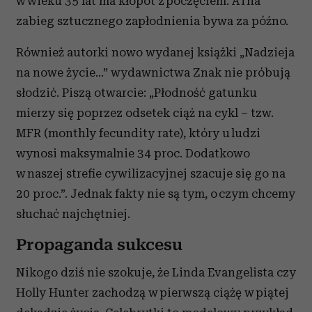
w wieku 35 lat ma kłopot z poczęciem. A i na
zabieg sztucznego zapłodnienia bywa za późno.
Również autorki nowo wydanej książki „Nadzieja
na nowe życie...” wydawnictwa Znak nie próbują
słodzić. Piszą otwarcie: „Płodność gatunku
mierzy się poprzez odsetek ciąż na cykl – tzw.
MFR (monthly fecundity rate), który u ludzi
wynosi maksymalnie 34 proc. Dodatkowo
w naszej strefie cywilizacyjnej szacuje się go na
20 proc.”. Jednak fakty nie są tym, o czym chcemy
słuchać najchętniej.
Propaganda sukcesu
Nikogo dziś nie szokuje, że Linda Evangelista czy
Holly Hunter zachodzą w pierwszą ciążę w piątej