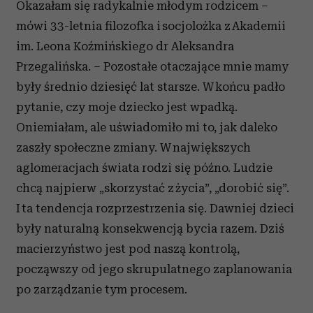
Okazałam się radykalnie młodym rodzicem –
mówi 33-letnia filozofka i socjolożka z Akademii
im. Leona Koźmińskiego dr Aleksandra
Przegalińska. – Pozostałe otaczające mnie mamy
były średnio dziesięć lat starsze. W końcu padło
pytanie, czy moje dziecko jest wpadką.
Oniemiałam, ale uświadomiło mi to, jak daleko
zaszły społeczne zmiany. W największych
aglomeracjach świata rodzi się późno. Ludzie
chcą najpierw „skorzystać z życia”, „dorobić się”.
I ta tendencja rozprzestrzenia się. Dawniej dzieci
były naturalną konsekwencją bycia razem. Dziś
macierzyństwo jest pod naszą kontrolą,
począwszy od jego skrupulatnego zaplanowania
po zarządzanie tym procesem.