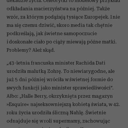
dekadzie życia. Celebrytki to modelowy przykład
odkładania macierzyństwa na później. Także
wzór, za którym podążają tysiące Europejek. I nie
ma się czemu dziwić, skoro media tak chętnie
podkreślają, jak świetne samopoczucie
i doskonałe ciało po ciąży miewają późne matki.
Problemy? Ależ skąd.
„43-letnia francuska minister Rachida Dati
urodziła malutką Zohrę. To niewiarygodne, ale
już 5 dni później wróciła w świetnej formie do
swych funkcji jako minister sprawiedliwości”.
Albo: „Halle Berry, okrzyknięta przez magazyn
»Esquire« najseksowniejszą kobietą świata, w 42.
roku życia urodziła śliczną Nahlę. Świetnie
odnajduje się w roli supermamy, zachowując