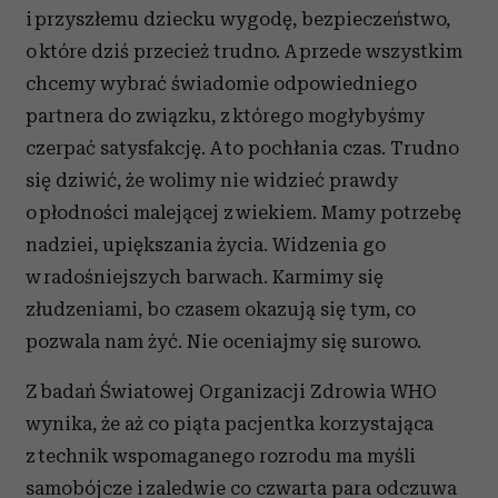
i przyszłemu dziecku wygodę, bezpieczeństwo,
Partnerzy mogą połączyć te informacje z innymi danymi
o które dziś przecież trudno. A przede wszystkim
otrzymanymi od Ciebie lub uzyskanymi podczas
korzystania z ich usług.
chcemy wybrać świadomie odpowiedniego
partnera do związku, z którego mogłybyśmy
czerpać satysfakcję. A to pochłania czas. Trudno
się dziwić, że wolimy nie widzieć prawdy
o płodności malejącej z wiekiem. Mamy potrzebę
nadziei, upiększania życia. Widzenia go
w radośniejszych barwach. Karmimy się
złudzeniami, bo czasem okazują się tym, co
pozwala nam żyć. Nie oceniajmy się surowo.
Z badań Światowej Organizacji Zdrowia WHO
wynika, że aż co piąta pacjentka korzystająca
z technik wspomaganego rozrodu ma myśli
samobójcze i zaledwie co czwarta para odczuwa