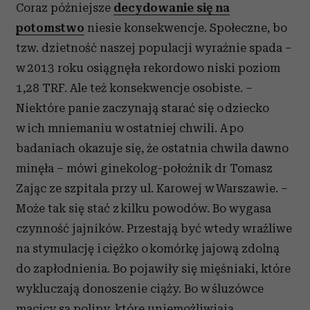
Coraz późniejsze
decydowanie się na
potomstwo
niesie konsekwencje. Społeczne, bo
tzw. dzietność naszej populacji wyraźnie spada –
w 2013 roku osiągnęła rekordowo niski poziom
1,28 TRF. Ale też konsekwencje osobiste. –
Niektóre panie zaczynają starać się o dziecko
w ich mniemaniu w ostatniej chwili. A po
badaniach okazuje się, że ostatnia chwila dawno
minęła – mówi ginekolog-położnik dr Tomasz
Zając ze szpitala przy ul. Karowej w Warszawie. –
Może tak się stać z kilku powodów. Bo wygasa
czynność jajników. Przestają być wtedy wrażliwe
na stymulację i ciężko o komórkę jajową zdolną
do zapłodnienia. Bo pojawiły się mięśniaki, które
wykluczają donoszenie ciąży. Bo w śluzówce
macicy są polipy, które uniemożliwiają