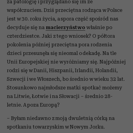
za patologię i przyglądano się im ze
współczuciem. Dziś przeciętna rodząca w Polsce
jest w 30. roku życia, a spora część spośród nas
decyduje się na
macierzyństwo
właśnie po
czterdziestce. Jaki z tego wniosek? O półtora
pokolenia później przeciętna pora rodzenia
dzieci przesunęła się nieomal o dekadę. Na tle
Unii Europejskiej nie wyróżniamy się. Najpóźniej
rodzi się w Danii, Hiszpanii, Irlandii, Holandii,
Szwecji i we Włoszech, bo średnio w wieku 32 lat.
Stosunkowo najmłodsze matki spotkać możemy
na Litwie, Łotwie i na Słowacji – średnio 28-
letnie. A poza Europą?
– Byłam niedawno z moją dwuletnią córką na
spotkaniu towarzyskim w Nowym Jorku.