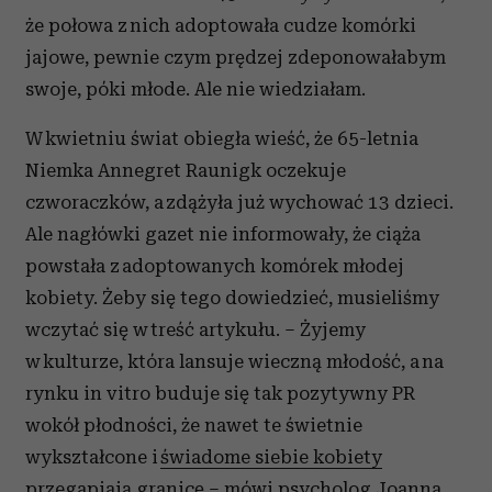
że połowa z nich adoptowała cudze komórki
jajowe, pewnie czym prędzej zdeponowałabym
swoje, póki młode. Ale nie wiedziałam.
W kwietniu świat obiegła wieść, że 65-letnia
Niemka Annegret Raunigk oczekuje
czworaczków, a zdążyła już wychować 13 dzieci.
Ale nagłówki gazet nie informowały, że ciąża
powstała z adoptowanych komórek młodej
kobiety. Żeby się tego dowiedzieć, musieliśmy
wczytać się w treść artykułu. – Żyjemy
w kulturze, która lansuje wieczną młodość, a na
rynku in vitro buduje się tak pozytywny PR
wokół płodności, że nawet te świetnie
wykształcone i
świadome siebie kobiety
przegapiają granicę – mówi psycholog Joanna