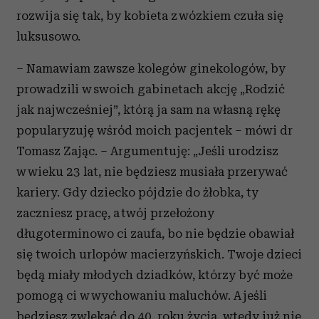
rozwija się tak, by kobieta z wózkiem czuła się
luksusowo.
– Namawiam zawsze kolegów ginekologów, by
prowadzili w swoich gabinetach akcję „Rodzić
jak najwcześniej”, którą ja sam na własną rękę
popularyzuję wśród moich pacjentek – mówi dr
Tomasz Zając. – Argumentuję: „Jeśli urodzisz
w wieku 23 lat, nie będziesz musiała przerywać
kariery. Gdy dziecko pójdzie do żłobka, ty
zaczniesz pracę, a twój przełożony
długoterminowo ci zaufa, bo nie będzie obawiał
się twoich urlopów macierzyńskich. Twoje dzieci
będą miały młodych dziadków, którzy być może
pomogą ci w wychowaniu maluchów. A jeśli
będziesz zwlekać do 40. roku życia, wtedy już nie